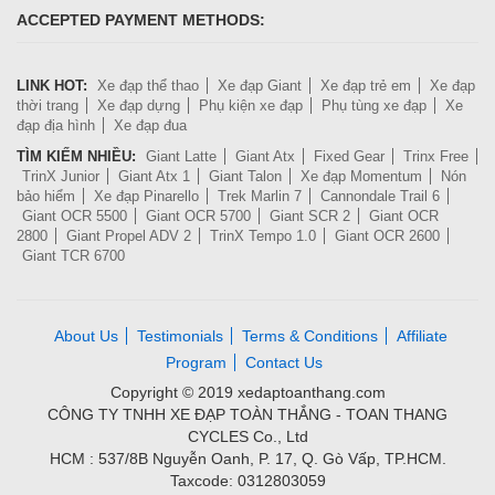
ACCEPTED PAYMENT METHODS:
LINK HOT:
Xe đạp thể thao
Xe đạp Giant
Xe đạp trẻ em
Xe đạp
thời trang
Xe đạp dựng
Phụ kiện xe đạp
Phụ tùng xe đạp
Xe
đạp địa hình
Xe đạp đua
TÌM KIẾM NHIỀU:
Giant Latte
Giant Atx
Fixed Gear
Trinx Free
TrinX Junior
Giant Atx 1
Giant Talon
Xe đạp Momentum
Nón
bảo hiểm
Xe đạp Pinarello
Trek Marlin 7
Cannondale Trail 6
Giant OCR 5500
Giant OCR 5700
Giant SCR 2
Giant OCR
2800
Giant Propel ADV 2
TrinX Tempo 1.0
Giant OCR 2600
Giant TCR 6700
About Us
Testimonials
Terms & Conditions
Affiliate
Program
Contact Us
Copyright © 2019 xedaptoanthang.com
CÔNG TY TNHH XE ĐẠP TOÀN THẮNG - TOAN THANG
CYCLES Co., Ltd
HCM : 537/8B Nguyễn Oanh, P. 17, Q. Gò Vấp, TP.HCM.
Taxcode: 0312803059