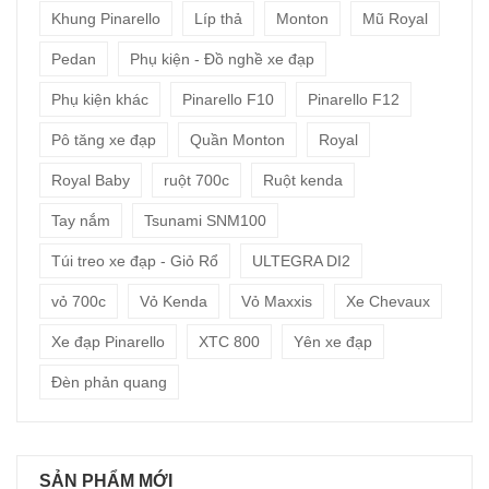
Khung Pinarello
Líp thả
Monton
Mũ Royal
Pedan
Phụ kiện - Đồ nghề xe đạp
Phụ kiện khác
Pinarello F10
Pinarello F12
Pô tăng xe đạp
Quần Monton
Royal
Royal Baby
ruột 700c
Ruột kenda
Tay nắm
Tsunami SNM100
Túi treo xe đạp - Giỏ Rổ
ULTEGRA DI2
vỏ 700c
Vỏ Kenda
Vỏ Maxxis
Xe Chevaux
Xe đạp Pinarello
XTC 800
Yên xe đạp
Đèn phản quang
SẢN PHẨM MỚI