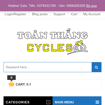
Home
Hotline/ Zalo: Tiến: 0378431789 - Vân: 0906305305
Bỏ qua
Login/Register
Blog posts
Support
Cart
My Account
0
CART:
0
₫
CATEGORIES
MAIN MENU