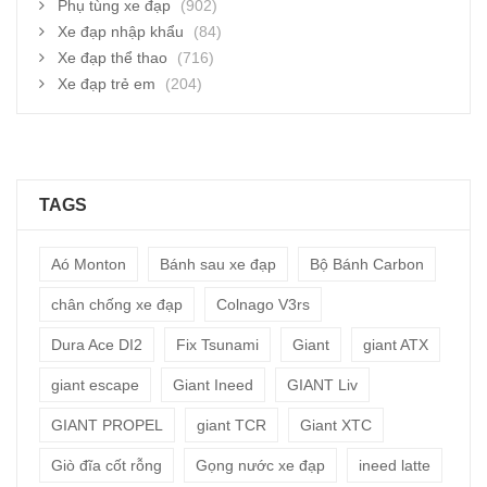
Phụ tùng xe đạp
(902)
Xe đạp nhập khẩu
(84)
Xe đạp thể thao
(716)
Xe đạp trẻ em
(204)
TAGS
Aó Monton
Bánh sau xe đạp
Bộ Bánh Carbon
chân chống xe đạp
Colnago V3rs
Dura Ace DI2
Fix Tsunami
Giant
giant ATX
giant escape
Giant Ineed
GIANT Liv
GIANT PROPEL
giant TCR
Giant XTC
Giò đĩa cốt rỗng
Gọng nước xe đạp
ineed latte