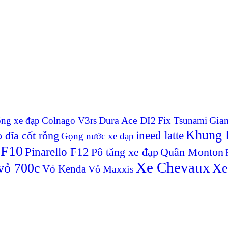
Dura Ace DI2
Gian
ống xe đạp
Colnago V3rs
Fix Tsunami
Khung P
ineed latte
 đĩa cốt rỗng
Gọng nước xe đạp
 F10
Pinarello F12
Pô tăng xe đạp
Quần Monton
Xe Chevaux
vỏ 700c
Xe
Vỏ Kenda
Vỏ Maxxis