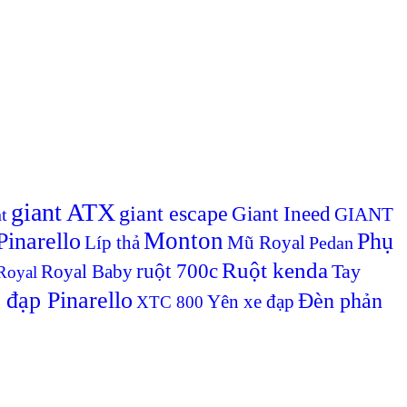
giant ATX
giant escape
Giant Ineed
GIANT
t
Monton
inarello
Phụ
Líp thả
Mũ Royal
Pedan
Ruột kenda
ruột 700c
Royal Baby
Tay
Royal
 đạp Pinarello
Đèn phản
Yên xe đạp
XTC 800