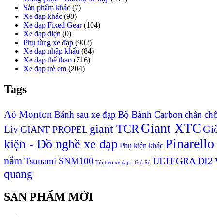
Sản phẩm khác
(7)
Xe đạp khác
(98)
Xe đạp Fixed Gear
(104)
Xe đạp điện
(0)
Phụ tùng xe đạp
(902)
Xe đạp nhập khẩu
(84)
Xe đạp thể thao
(716)
Xe đạp trẻ em
(204)
Tags
Aó Monton
Bộ Bánh Carbon
Bánh sau xe đạp
chân ch
Giant XTC
giant TCR
Liv
Giò
GIANT PROPEL
Pinarello
kiện - Đồ nghề xe đạp
Phụ kiện khác
nắm
ULTEGRA DI2
Tsunami SNM100
Túi treo xe đạp - Giỏ Rổ
quang
SẢN PHẨM MỚI