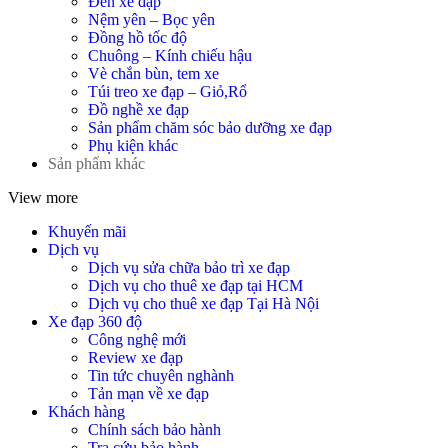
Đèn xe đạp
Nệm yên – Bọc yên
Đồng hồ tốc độ
Chuông – Kính chiếu hậu
Vè chắn bùn, tem xe
Túi treo xe đạp – Giỏ,Rổ
Đồ nghề xe đạp
Sản phẩm chăm sóc bảo dưỡng xe đạp
Phụ kiện khác
Sản phẩm khác
View more
Khuyến mãi
Dịch vụ
Dịch vụ sửa chữa bảo trì xe đạp
Dịch vụ cho thuê xe đạp tại HCM
Dịch vụ cho thuê xe đạp Tại Hà Nội
Xe đạp 360 độ
Công nghệ mới
Review xe đạp
Tin tức chuyên nghành
Tản mạn về xe đạp
Khách hàng
Chính sách bảo hành
Tra cứu bảo hành