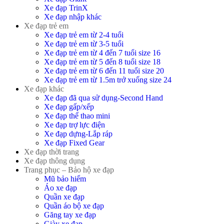
Xe đạp TrinX
Xe đạp nhập khác
Xe đạp trẻ em
Xe đạp trẻ em từ 2-4 tuổi
Xe đạp trẻ em từ 3-5 tuổi
Xe đạp trẻ em từ 4 đến 7 tuổi size 16
Xe đạp trẻ em từ 5 đến 8 tuổi size 18
Xe đạp trẻ em từ 6 đến 11 tuổi size 20
Xe đạp trẻ em từ 1.5m trở xuống size 24
Xe đạp khác
Xe đạp đã qua sử dụng-Second Hand
Xe đạp gấp/xếp
Xe đạp thể thao mini
Xe đạp trợ lực điện
Xe đạp dựng-Lắp ráp
Xe đạp Fixed Gear
Xe đạp thời trang
Xe đạp thông dụng
Trang phục – Bảo hộ xe đạp
Mũ bảo hiểm
Áo xe đạp
Quần xe đạp
Quần áo bộ xe đạp
Găng tay xe đạp
Giày xe đạp