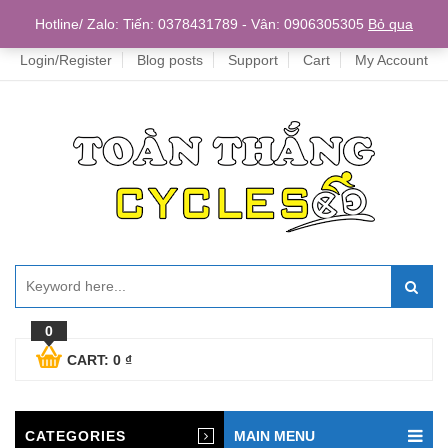
Home
Hotline/ Zalo: Tiến: 0378431789 - Vân: 0906305305
Bỏ qua
Login/Register
Blog posts
Support
Cart
My Account
0
CART:
0
₫
CATEGORIES
MAIN MENU