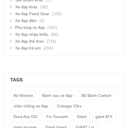
Sản phẩm khác
(7)
Xe đạp khác
(98)
Xe đạp Fixed Gear
(104)
Xe đạp điện
(0)
Phụ tùng xe đạp
(902)
Xe đạp nhập khẩu
(84)
Xe đạp thể thao
(716)
Xe đạp trẻ em
(204)
TAGS
Aó Monton
Bánh sau xe đạp
Bộ Bánh Carbon
chân chống xe đạp
Colnago V3rs
Dura Ace DI2
Fix Tsunami
Giant
giant ATX
giant escape
Giant Ineed
GIANT Liv