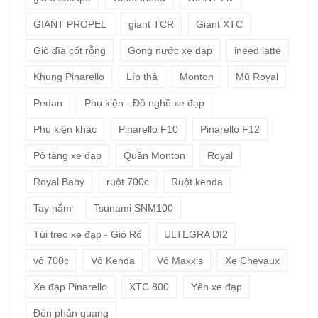
GIANT PROPEL
giant TCR
Giant XTC
Giò đĩa cốt rỗng
Gọng nước xe đạp
ineed latte
Khung Pinarello
Líp thả
Monton
Mũ Royal
Pedan
Phụ kiện - Đồ nghề xe đạp
Phụ kiện khác
Pinarello F10
Pinarello F12
Pô tăng xe đạp
Quần Monton
Royal
Royal Baby
ruột 700c
Ruột kenda
Tay nắm
Tsunami SNM100
Túi treo xe đạp - Giỏ Rổ
ULTEGRA DI2
vỏ 700c
Vỏ Kenda
Vỏ Maxxis
Xe Chevaux
Xe đạp Pinarello
XTC 800
Yên xe đạp
Đèn phản quang