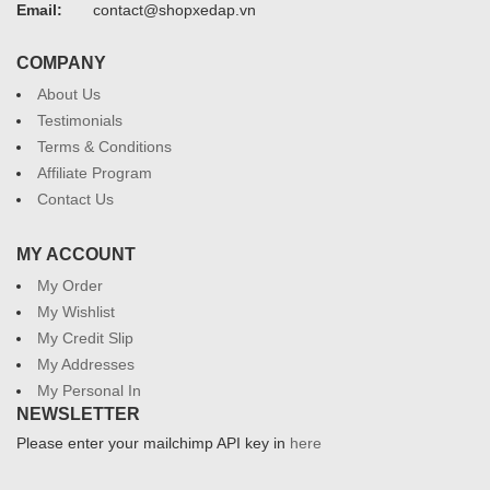
Email:
contact@shopxedap.vn
COMPANY
About Us
Testimonials
Terms & Conditions
Affiliate Program
Contact Us
MY ACCOUNT
My Order
My Wishlist
My Credit Slip
My Addresses
My Personal In
NEWSLETTER
Please enter your mailchimp API key in
here