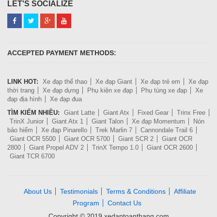
LET'S SOCIALIZE
ACCEPTED PAYMENT METHODS:
LINK HOT:
Xe đạp thể thao
Xe đạp Giant
Xe đạp trẻ em
Xe đạp
thời trang
Xe đạp dựng
Phụ kiện xe đạp
Phụ tùng xe đạp
Xe
đạp địa hình
Xe đạp đua
TÌM KIẾM NHIỀU:
Giant Latte
Giant Atx
Fixed Gear
Trinx Free
TrinX Junior
Giant Atx 1
Giant Talon
Xe đạp Momentum
Nón
bảo hiểm
Xe đạp Pinarello
Trek Marlin 7
Cannondale Trail 6
Giant OCR 5500
Giant OCR 5700
Giant SCR 2
Giant OCR
2800
Giant Propel ADV 2
TrinX Tempo 1.0
Giant OCR 2600
Giant TCR 6700
About Us
Testimonials
Terms & Conditions
Affiliate
Program
Contact Us
Copyright © 2019 xedaptoanthang.com