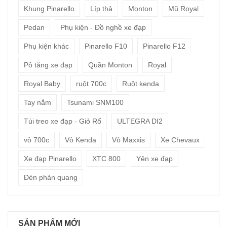
Khung Pinarello
Líp thả
Monton
Mũ Royal
Pedan
Phụ kiện - Đồ nghề xe đạp
Phụ kiện khác
Pinarello F10
Pinarello F12
Pô tăng xe đạp
Quần Monton
Royal
Royal Baby
ruột 700c
Ruột kenda
Tay nắm
Tsunami SNM100
Túi treo xe đạp - Giỏ Rổ
ULTEGRA DI2
vỏ 700c
Vỏ Kenda
Vỏ Maxxis
Xe Chevaux
Xe đạp Pinarello
XTC 800
Yên xe đạp
Đèn phản quang
SẢN PHẨM MỚI