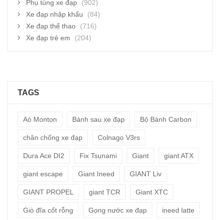
Phụ tùng xe đạp
(902)
Xe đạp nhập khẩu
(84)
Xe đạp thể thao
(716)
Xe đạp trẻ em
(204)
TAGS
Aó Monton
Bánh sau xe đạp
Bộ Bánh Carbon
chân chống xe đạp
Colnago V3rs
Dura Ace DI2
Fix Tsunami
Giant
giant ATX
giant escape
Giant Ineed
GIANT Liv
GIANT PROPEL
giant TCR
Giant XTC
Giò đĩa cốt rỗng
Gọng nước xe đạp
ineed latte