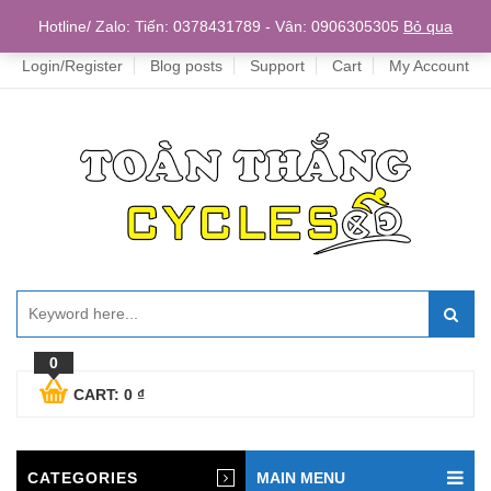
Home
Hotline/ Zalo: Tiến: 0378431789 - Vân: 0906305305
Bỏ qua
Login/Register
Blog posts
Support
Cart
My Account
0
CART:
0
₫
CATEGORIES
MAIN MENU