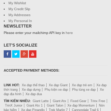
My Wishlist
My Credit Slip
My Addresses
My Personal In
NEWSLETTER
Please enter your mailchimp API key in
here
LET'S SOCIALIZE
ACCEPTED PAYMENT METHODS:
LINK HOT:
Xe đạp thể thao
Xe đạp Giant
Xe đạp trẻ em
Xe đạp
thời trang
Xe đạp dựng
Phụ kiện xe đạp
Phụ tùng xe đạp
Xe
đạp địa hình
Xe đạp đua
TÌM KIẾM NHIỀU:
Giant Latte
Giant Atx
Fixed Gear
Trinx Free
TrinX Junior
Giant Atx 1
Giant Talon
Xe đạp Momentum
Nón
bảo hiểm
Xe đạp Pinarello
Trek Marlin 7
Cannondale Trail 6