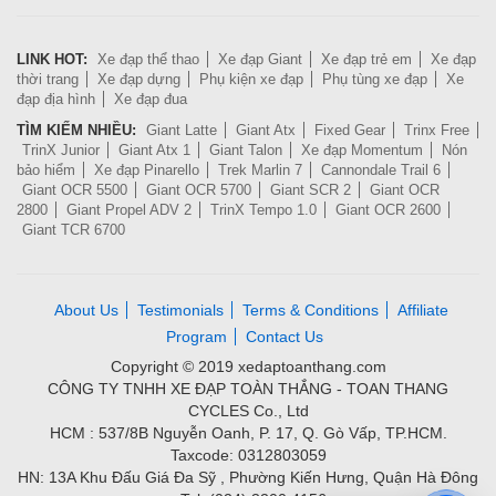
LINK HOT:
Xe đạp thể thao
Xe đạp Giant
Xe đạp trẻ em
Xe đạp
thời trang
Xe đạp dựng
Phụ kiện xe đạp
Phụ tùng xe đạp
Xe
đạp địa hình
Xe đạp đua
TÌM KIẾM NHIỀU:
Giant Latte
Giant Atx
Fixed Gear
Trinx Free
TrinX Junior
Giant Atx 1
Giant Talon
Xe đạp Momentum
Nón
bảo hiểm
Xe đạp Pinarello
Trek Marlin 7
Cannondale Trail 6
Giant OCR 5500
Giant OCR 5700
Giant SCR 2
Giant OCR
2800
Giant Propel ADV 2
TrinX Tempo 1.0
Giant OCR 2600
Giant TCR 6700
About Us
Testimonials
Terms & Conditions
Affiliate
Program
Contact Us
Copyright © 2019 xedaptoanthang.com
CÔNG TY TNHH XE ĐẠP TOÀN THẮNG - TOAN THANG
CYCLES Co., Ltd
HCM : 537/8B Nguyễn Oanh, P. 17, Q. Gò Vấp, TP.HCM.
Taxcode: 0312803059
HN: 13A Khu Đấu Giá Đa Sỹ , Phường Kiến Hưng, Quận Hà Đông