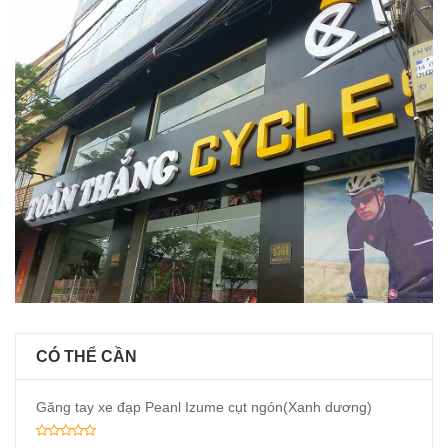
CÓ THỂ CẦN
Găng tay xe đạp Peanl Izume cụt ngón(Xanh dương)