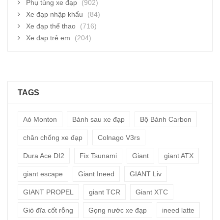
Phụ tùng xe đạp
(902)
Xe đạp nhập khẩu
(84)
Xe đạp thể thao
(716)
Xe đạp trẻ em
(204)
TAGS
Aó Monton
Bánh sau xe đạp
Bộ Bánh Carbon
chân chống xe đạp
Colnago V3rs
Dura Ace DI2
Fix Tsunami
Giant
giant ATX
giant escape
Giant Ineed
GIANT Liv
GIANT PROPEL
giant TCR
Giant XTC
Giò đĩa cốt rỗng
Gọng nước xe đạp
ineed latte