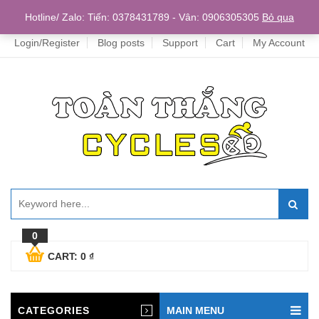
Home
Hotline/ Zalo: Tiến: 0378431789 - Vân: 0906305305
Bỏ qua
Login/Register
Blog posts
Support
Cart
My Account
0
CART:
0
₫
CATEGORIES
MAIN MENU