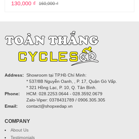
130,000
₫
160,000
₫
Address:
Showroom tại TP.Hồ Chí Minh:
* 537/8B Nguyễn Oanh, , P. 17, Quận Gò Vấp.
* 321 Hồng Lạc, P. 10, Q. Tân Bình.
Phone:
HCM: 028.2253.0644 - 028.3592.0679
Zalo-Viper: 0378431789 / 0906.305.305
Email:
contact@shopxedap.vn
COMPANY
About Us
Testimonials