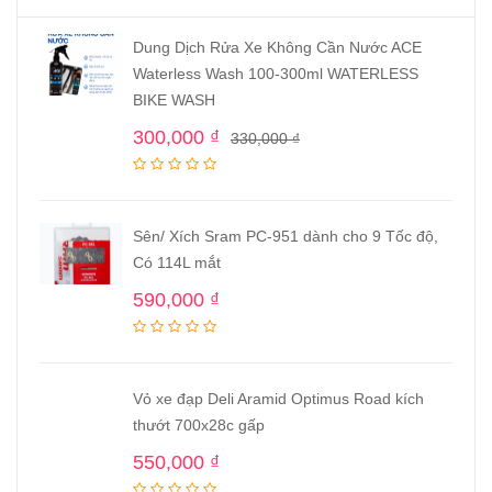
Dung Dịch Rửa Xe Không Cần Nước ACE
Waterless Wash 100-300ml WATERLESS
BIKE WASH
300,000
₫
330,000
₫
Sên/ Xích Sram PC-951 dành cho 9 Tốc độ,
Có 114L mắt
590,000
₫
Vỏ xe đạp Deli Aramid Optimus Road kích
thướt 700x28c gấp
550,000
₫