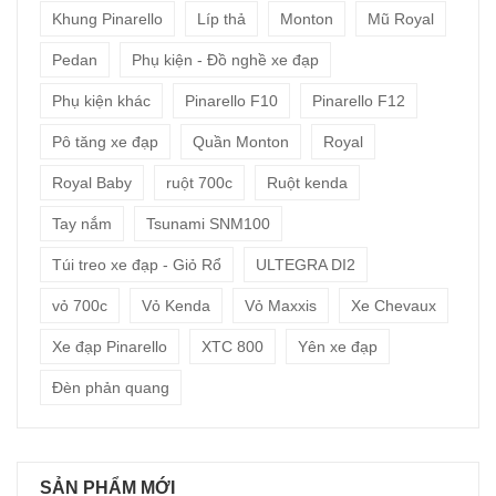
Khung Pinarello
Líp thả
Monton
Mũ Royal
Pedan
Phụ kiện - Đồ nghề xe đạp
Phụ kiện khác
Pinarello F10
Pinarello F12
Pô tăng xe đạp
Quần Monton
Royal
Royal Baby
ruột 700c
Ruột kenda
Tay nắm
Tsunami SNM100
Túi treo xe đạp - Giỏ Rổ
ULTEGRA DI2
vỏ 700c
Vỏ Kenda
Vỏ Maxxis
Xe Chevaux
Xe đạp Pinarello
XTC 800
Yên xe đạp
Đèn phản quang
SẢN PHẨM MỚI