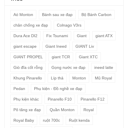
Aó Monton
Bánh sau xe đạp
Bộ Bánh Carbon
chân chống xe đạp
Colnago V3rs
Dura Ace DI2
Fix Tsunami
Giant
giant ATX
giant escape
Giant Ineed
GIANT Liv
GIANT PROPEL
giant TCR
Giant XTC
Giò đĩa cốt rỗng
Gọng nước xe đạp
ineed latte
Khung Pinarello
Líp thả
Monton
Mũ Royal
Pedan
Phụ kiện - Đồ nghề xe đạp
Phụ kiện khác
Pinarello F10
Pinarello F12
Pô tăng xe đạp
Quần Monton
Royal
Royal Baby
ruột 700c
Ruột kenda