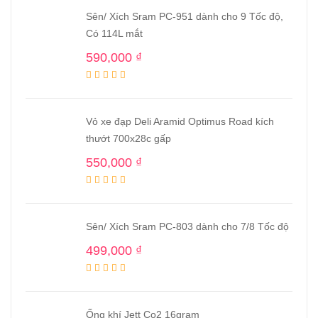
Sên/ Xích Sram PC-951 dành cho 9 Tốc độ,
Có 114L mắt
590,000
₫
Vỏ xe đạp Deli Aramid Optimus Road kích
thướt 700x28c gấp
550,000
₫
Sên/ Xích Sram PC-803 dành cho 7/8 Tốc độ
499,000
₫
Ống khí Jett Co2 16gram