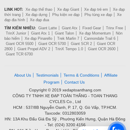
LINK HOT:
Xe đạp thể thao
Xe đạp Giant
Xe đạp trẻ em
Xe đạp
thời trang
Xe đạp dựng
Phụ kiện xe đạp
Phụ tùng xe đạp
Xe
đạp địa hình
Xe đạp đua
TÌM KIẾM NHIỀU:
Giant Latte
Giant Atx
Fixed Gear
Trinx Free
TrinX Junior
Giant Atx 1
Giant Talon
Xe đạp Momentum
Nón
bảo hiểm
Xe đạp Pinarello
Trek Marlin 7
Cannondale Trail 6
Giant OCR 5500
Giant OCR 5700
Giant SCR 2
Giant OCR
2800
Giant Propel ADV 2
TrinX Tempo 1.0
Giant OCR 2600
Giant TCR 6700
About Us
Testimonials
Terms & Conditions
Affiliate
Program
Contact Us
Copyright © 2019 xedaptoanthang.com
CÔNG TY TNHH XE ĐẠP TOÀN THẮNG - TOAN THANG
CYCLES Co., Ltd
HCM : 537/8B Nguyễn Oanh, P. 17, Q. Gò Vấp, TP.HCM.
Taxcode: 0312803059
HN: 13A Khu Đấu Giá Đa Sỹ , Phường Kiến Hưng, Quận Hà Đông
- Tel: (024) 3200 4156