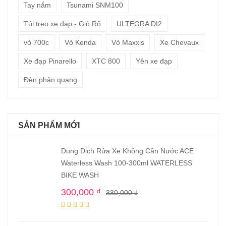
Tay nắm
Tsunami SNM100
Túi treo xe đạp - Giỏ Rổ
ULTEGRA DI2
vỏ 700c
Vỏ Kenda
Vỏ Maxxis
Xe Chevaux
Xe đạp Pinarello
XTC 800
Yên xe đạp
Đèn phản quang
SẢN PHẨM MỚI
Dung Dịch Rửa Xe Không Cần Nước ACE
Waterless Wash 100-300ml WATERLESS
BIKE WASH
300,000
₫
330,000
₫