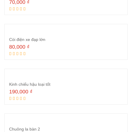
70,000
₫
Đọc tiếp
Còi điện xe đạp lớn
80,000
₫
Thêm vào giỏ hàng
Kinh chiếu hậu loại tốt
190,000
₫
Đọc tiếp
Chuông la bàn 2