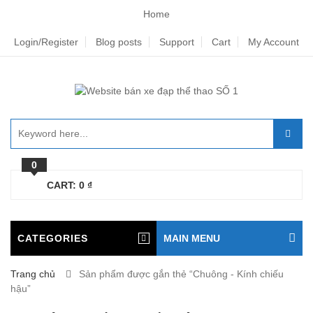
Home
Login/Register
Blog posts
Support
Cart
My Account
0
CART:
0
₫
CATEGORIES
MAIN MENU
Trang chủ
Sản phẩm được gắn thẻ “Chuông - Kính chiếu
hậu”