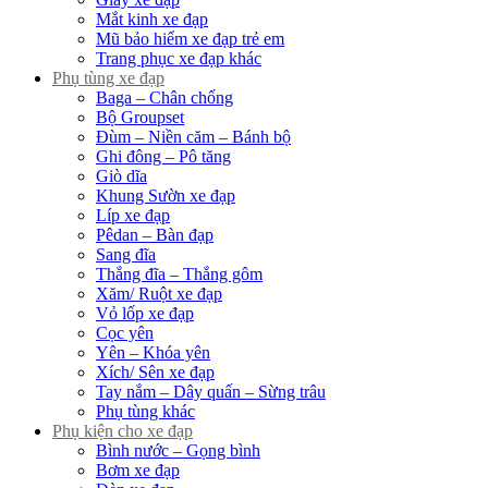
Mắt kinh xe đạp
Mũ bảo hiểm xe đạp trẻ em
Trang phục xe đạp khác
Phụ tùng xe đạp
Baga – Chân chống
Bộ Groupset
Đùm – Niền căm – Bánh bộ
Ghi đông – Pô tăng
Giò dĩa
Khung Sườn xe đạp
Líp xe đạp
Pêdan – Bàn đạp
Sang đĩa
Thắng đĩa – Thắng gôm
Xăm/ Ruột xe đạp
Vỏ lốp xe đạp
Cọc yên
Yên – Khóa yên
Xích/ Sên xe đạp
Tay nắm – Dây quấn – Sừng trâu
Phụ tùng khác
Phụ kiện cho xe đạp
Bình nước – Gọng bình
Bơm xe đạp