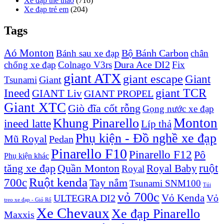
Xe đạp thể thao
(716)
Xe đạp trẻ em
(204)
Tags
Aó Monton
Bộ Bánh Carbon
Bánh sau xe đạp
chân
Dura Ace DI2
chống xe đạp
Colnago V3rs
Fix
giant ATX
giant escape
Giant
Giant
Tsunami
Ineed
giant TCR
GIANT Liv
GIANT PROPEL
Giant XTC
Giò đĩa cốt rỗng
Gọng nước xe đạp
Monton
Khung Pinarello
ineed latte
Líp thả
Phụ kiện - Đồ nghề xe đạp
Mũ Royal
Pedan
Pinarello F10
Pinarello F12
Pô
Phụ kiện khác
ruột
tăng xe đạp
Quần Monton
Royal Baby
Royal
Ruột kenda
700c
Tay nắm
Tsunami SNM100
Túi
vỏ 700c
Vỏ Kenda
ULTEGRA DI2
Vỏ
treo xe đạp - Giỏ Rổ
Xe Chevaux
Xe đạp Pinarello
Maxxis