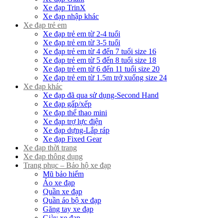
Xe đạp TrinX
Xe đạp nhập khác
Xe đạp trẻ em
Xe đạp trẻ em từ 2-4 tuổi
Xe đạp trẻ em từ 3-5 tuổi
Xe đạp trẻ em từ 4 đến 7 tuổi size 16
Xe đạp trẻ em từ 5 đến 8 tuổi size 18
Xe đạp trẻ em từ 6 đến 11 tuổi size 20
Xe đạp trẻ em từ 1.5m trở xuống size 24
Xe đạp khác
Xe đạp đã qua sử dụng-Second Hand
Xe đạp gấp/xếp
Xe đạp thể thao mini
Xe đạp trợ lực điện
Xe đạp dựng-Lắp ráp
Xe đạp Fixed Gear
Xe đạp thời trang
Xe đạp thông dụng
Trang phục – Bảo hộ xe đạp
Mũ bảo hiểm
Áo xe đạp
Quần xe đạp
Quần áo bộ xe đạp
Găng tay xe đạp
Giày xe đạp