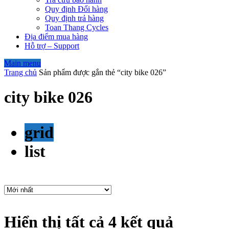
Quy định Đổi hàng
Quy định trả hàng
Toan Thang Cycles
Địa điểm mua hàng
Hỗ trợ – Support
Main menu
Trang chủ
Sản phẩm được gắn thẻ “city bike 026”
city bike 026
grid
list
Hiển thị tất cả 4 kết quả