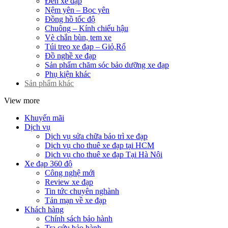
Đèn xe đạp
Nệm yên – Bọc yên
Đồng hồ tốc độ
Chuông – Kính chiếu hậu
Vè chắn bùn, tem xe
Túi treo xe đạp – Giỏ,Rổ
Đồ nghề xe đạp
Sản phẩm chăm sóc bảo dưỡng xe đạp
Phụ kiện khác
Sản phẩm khác
View more
Khuyến mãi
Dịch vụ
Dịch vụ sửa chữa bảo trì xe đạp
Dịch vụ cho thuê xe đạp tại HCM
Dịch vụ cho thuê xe đạp Tại Hà Nội
Xe đạp 360 độ
Công nghệ mới
Review xe đạp
Tin tức chuyên nghành
Tản mạn về xe đạp
Khách hàng
Chính sách bảo hành
Tra cứu bảo hành