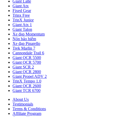
Giant Latte
Giant Atx
Fixed Gear
Trinx Free
TrinX Junior
Giant Atx 1
Giant Talon
Xe đạp Momentum
Nón bảo hiểm
Xe đạp Pinarello
Trek Marlin 7
Cannondale Trail 6
Giant OCR 5500
Giant OCR 5700
Giant SCR 2
Giant OCR 2800
Giant Propel ADV 2
TrinX Tempo 1.0
Giant OCR 2600
Giant TCR 6700
About Us
Testimonials
Terms & Conditions
Affiliate Program