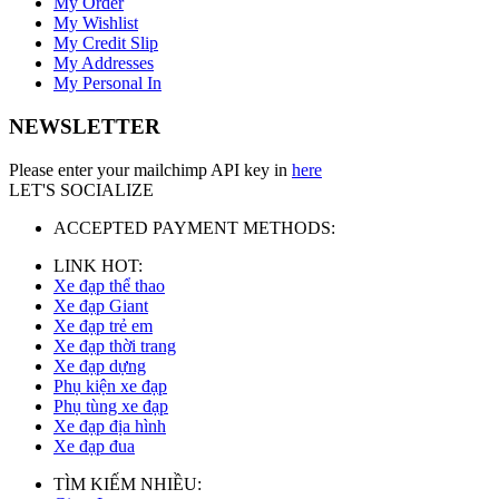
My Order
My Wishlist
My Credit Slip
My Addresses
My Personal In
NEWSLETTER
Please enter your mailchimp API key in
here
LET'S SOCIALIZE
ACCEPTED PAYMENT METHODS:
LINK HOT:
Xe đạp thể thao
Xe đạp Giant
Xe đạp trẻ em
Xe đạp thời trang
Xe đạp dựng
Phụ kiện xe đạp
Phụ tùng xe đạp
Xe đạp địa hình
Xe đạp đua
TÌM KIẾM NHIỀU: