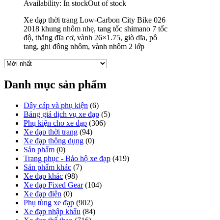
Availability:
In stock
Out of stock
Xe đạp thời trang Low-Carbon City Bike 026
2018 khung nhôm nhẹ, tang tốc shimano 7 tốc
độ, thắng đĩa cơ, vành 26×1.75, giò dĩa, pô
tang, ghi đông nhôm, vành nhôm 2 lớp
Danh mục sản phẩm
Dây cáp và phụ kiện
(6)
Bảng giá dịch vụ xe đạp
(5)
Phụ kiện cho xe đạp
(306)
Xe đạp thời trang
(94)
Xe đạp thông dụng
(0)
Sản phẩm
(0)
Trang phục - Bảo hộ xe đạp
(419)
Sản phẩm khác
(7)
Xe đạp khác
(98)
Xe đạp Fixed Gear
(104)
Xe đạp điện
(0)
Phụ tùng xe đạp
(902)
Xe đạp nhập khẩu
(84)