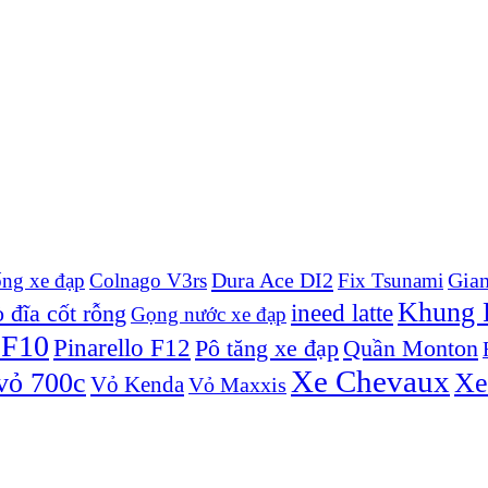
Dura Ace DI2
Gian
ống xe đạp
Colnago V3rs
Fix Tsunami
Khung P
ineed latte
 đĩa cốt rỗng
Gọng nước xe đạp
 F10
Pinarello F12
Pô tăng xe đạp
Quần Monton
Xe Chevaux
vỏ 700c
Xe
Vỏ Kenda
Vỏ Maxxis