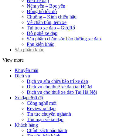
Đèn xe đạp
Nệm yên – Bọc yên
Đồng hồ tốc độ
Chuông – Kính chiếu hậu
Vè chắn bùn, tem xe
Túi treo xe đạp – Giỏ,Rổ
Đồ nghề xe đạp
Sản phẩm chăm sóc bảo dưỡng xe đạp
Phụ kiện khác
Sản phẩm khác
View more
Khuyến mãi
Dịch vụ
Dịch vụ sửa chữa bảo trì xe đạp
Dịch vụ cho thuê xe đạp tại HCM
Dịch vụ cho thuê xe đạp Tại Hà Nội
Xe đạp 360 độ
Công nghệ mới
Review xe đạp
Tin tức chuyên nghành
Tản mạn về xe đạp
Khách hàng
Chính sách bảo hành
Tra cứu bảo hành