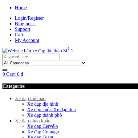
Home
Login/Register
Blog posts
Support
Cart
My Account
0
Cart:
0
₫
Categories
Xe đạp thể thao
Xe đạp địa hình
Xe đạp cuộc-Xe đạp đua
Xe đạp thành phố
Xe đạp nhập khẩu
Xe đạp Cervélo
Xe đạp Colnago
Xe đạp Giant