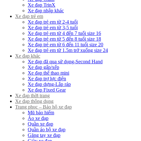
Xe đạp TrinX
Xe đạp nhập khác
Xe đạp trẻ em
Xe đạp trẻ em từ 2-4 tuổi
Xe đạp trẻ em từ 3-5 tuổi
Xe đạp trẻ em từ 4 đến 7 tuổi size 16
Xe đạp trẻ em từ 5 đến 8 tuổi size 18
Xe đạp trẻ em từ 6 đến 11 tuổi size 20
Xe đạp trẻ em từ 1.5m trở xuống size 24
Xe đạp khác
Xe đạp đã qua sử dụng-Second Hand
Xe đạp gấp/xếp
Xe đạp thể thao mini
Xe đạp trợ lực điện
Xe đạp dựng-Lắp ráp
Xe đạp Fixed Gear
Xe đạp thời trang
Xe đạp thông dụng
Trang phục – Bảo hộ xe đạp
Mũ bảo hiểm
Áo xe đạp
Quần xe đạp
Quần áo bộ xe đạp
Găng tay xe đạp
Giày xe đạp