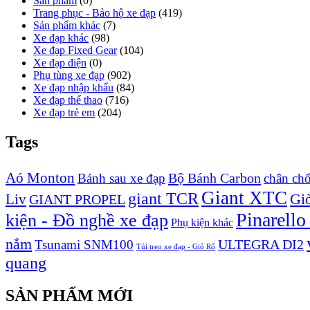
Sản phẩm
(0)
Trang phục - Bảo hộ xe đạp
(419)
Sản phẩm khác
(7)
Xe đạp khác
(98)
Xe đạp Fixed Gear
(104)
Xe đạp điện
(0)
Phụ tùng xe đạp
(902)
Xe đạp nhập khẩu
(84)
Xe đạp thể thao
(716)
Xe đạp trẻ em
(204)
Tags
Aó Monton
Bộ Bánh Carbon
Bánh sau xe đạp
chân ch
Giant XTC
giant TCR
Liv
Giò
GIANT PROPEL
Pinarello
kiện - Đồ nghề xe đạp
Phụ kiện khác
nắm
ULTEGRA DI2
Tsunami SNM100
Túi treo xe đạp - Giỏ Rổ
quang
SẢN PHẨM MỚI