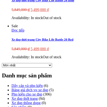
Xe đạp thời trang City Bike Life Battle 26 Blue
5,849,000
₫
5,499,000
₫
Availability:
In stock
Out of stock
Sale
Đọc tiếp
Xe đạp thời trang City Bike Life Battle 26 Red
5,849,000
₫
5,499,000
₫
Availability:
In stock
Out of stock
Danh mục sản phẩm
Dây cáp và phụ kiện
(6)
Bảng giá dịch vụ xe đạp
(5)
Phụ kiện cho xe đạp
(306)
Xe đạp thời trang
(94)
Xe đạp thông dụng
(0)