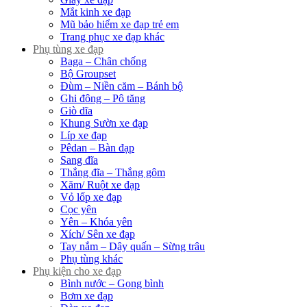
Mắt kinh xe đạp
Mũ bảo hiểm xe đạp trẻ em
Trang phục xe đạp khác
Phụ tùng xe đạp
Baga – Chân chống
Bộ Groupset
Đùm – Niền căm – Bánh bộ
Ghi đông – Pô tăng
Giò dĩa
Khung Sườn xe đạp
Líp xe đạp
Pêdan – Bàn đạp
Sang đĩa
Thắng đĩa – Thắng gôm
Xăm/ Ruột xe đạp
Vỏ lốp xe đạp
Cọc yên
Yên – Khóa yên
Xích/ Sên xe đạp
Tay nắm – Dây quấn – Sừng trâu
Phụ tùng khác
Phụ kiện cho xe đạp
Bình nước – Gọng bình
Bơm xe đạp