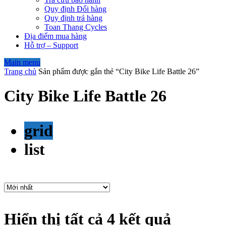
Quy định Đổi hàng
Quy định trả hàng
Toan Thang Cycles
Địa điểm mua hàng
Hỗ trợ – Support
Main menu
Trang chủ
Sản phẩm được gắn thẻ “City Bike Life Battle 26”
City Bike Life Battle 26
grid
list
Hiển thị tất cả 4 kết quả