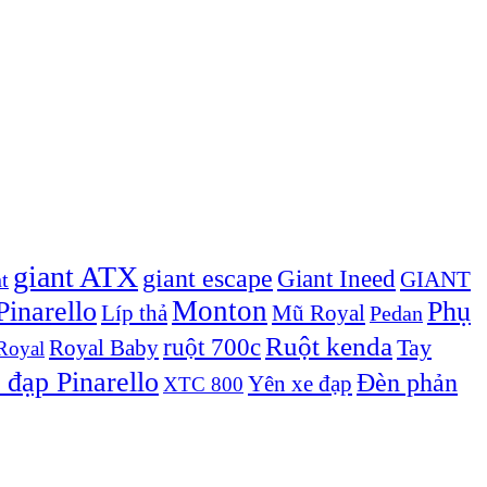
giant ATX
giant escape
Giant Ineed
GIANT
t
Monton
inarello
Phụ
Líp thả
Mũ Royal
Pedan
Ruột kenda
ruột 700c
Royal Baby
Tay
Royal
 đạp Pinarello
Đèn phản
Yên xe đạp
XTC 800