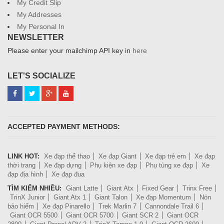
My Credit Slip
My Addresses
My Personal In
NEWSLETTER
Please enter your mailchimp API key in
here
LET'S SOCIALIZE
ACCEPTED PAYMENT METHODS:
LINK HOT:
Xe đạp thể thao
Xe đạp Giant
Xe đạp trẻ em
Xe đạp
thời trang
Xe đạp dựng
Phụ kiện xe đạp
Phụ tùng xe đạp
Xe
đạp địa hình
Xe đạp đua
TÌM KIẾM NHIỀU:
Giant Latte
Giant Atx
Fixed Gear
Trinx Free
TrinX Junior
Giant Atx 1
Giant Talon
Xe đạp Momentum
Nón
bảo hiểm
Xe đạp Pinarello
Trek Marlin 7
Cannondale Trail 6
Giant OCR 5500
Giant OCR 5700
Giant SCR 2
Giant OCR