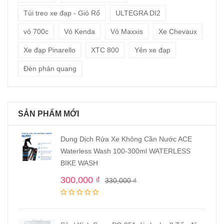
Túi treo xe đạp - Giỏ Rổ
ULTEGRA DI2
vỏ 700c
Vỏ Kenda
Vỏ Maxxis
Xe Chevaux
Xe đạp Pinarello
XTC 800
Yên xe đạp
Đèn phản quang
SẢN PHẨM MỚI
Dung Dịch Rửa Xe Không Cần Nước ACE
Waterless Wash 100-300ml WATERLESS
BIKE WASH
300,000
₫
330,000
₫