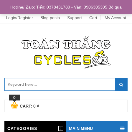
Home
Hotline/ Zalo: Tiến: 0378431789 - Vân: 0906305305
Bỏ qua
Login/Register
Blog posts
Support
Cart
My Account
0
CART:
0
₫
CATEGORIES
MAIN MENU