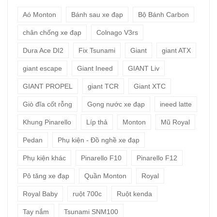
Aó Monton
Bánh sau xe đạp
Bộ Bánh Carbon
chân chống xe đạp
Colnago V3rs
Dura Ace DI2
Fix Tsunami
Giant
giant ATX
giant escape
Giant Ineed
GIANT Liv
GIANT PROPEL
giant TCR
Giant XTC
Giò đĩa cốt rỗng
Gọng nước xe đạp
ineed latte
Khung Pinarello
Líp thả
Monton
Mũ Royal
Pedan
Phụ kiện - Đồ nghề xe đạp
Phụ kiện khác
Pinarello F10
Pinarello F12
Pô tăng xe đạp
Quần Monton
Royal
Royal Baby
ruột 700c
Ruột kenda
Tay nắm
Tsunami SNM100