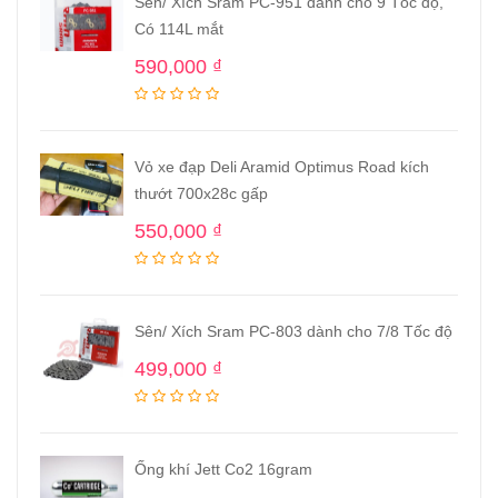
Sên/ Xích Sram PC-951 dành cho 9 Tốc độ,
Có 114L mắt
590,000
₫
Vỏ xe đạp Deli Aramid Optimus Road kích
thướt 700x28c gấp
550,000
₫
Sên/ Xích Sram PC-803 dành cho 7/8 Tốc độ
499,000
₫
Ống khí Jett Co2 16gram