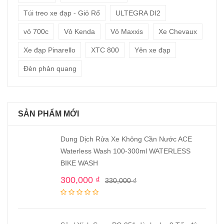
Túi treo xe đạp - Giỏ Rổ
ULTEGRA DI2
vỏ 700c
Vỏ Kenda
Vỏ Maxxis
Xe Chevaux
Xe đạp Pinarello
XTC 800
Yên xe đạp
Đèn phản quang
SẢN PHẨM MỚI
Dung Dịch Rửa Xe Không Cần Nước ACE
Waterless Wash 100-300ml WATERLESS
BIKE WASH
300,000
₫
330,000
₫