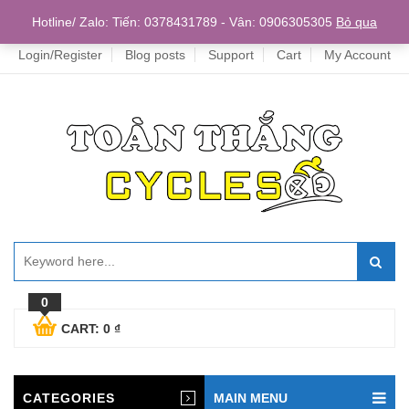
Home
Hotline/ Zalo: Tiến: 0378431789 - Vân: 0906305305
Bỏ qua
Login/Register
Blog posts
Support
Cart
My Account
0
CART:
0
₫
CATEGORIES
MAIN MENU