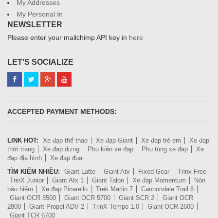
My Addresses
My Personal In
NEWSLETTER
Please enter your mailchimp API key in
here
LET'S SOCIALIZE
ACCEPTED PAYMENT METHODS:
LINK HOT:
Xe đạp thể thao
Xe đạp Giant
Xe đạp trẻ em
Xe đạp
thời trang
Xe đạp dựng
Phụ kiện xe đạp
Phụ tùng xe đạp
Xe
đạp địa hình
Xe đạp đua
TÌM KIẾM NHIỀU:
Giant Latte
Giant Atx
Fixed Gear
Trinx Free
TrinX Junior
Giant Atx 1
Giant Talon
Xe đạp Momentum
Nón
bảo hiểm
Xe đạp Pinarello
Trek Marlin 7
Cannondale Trail 6
Giant OCR 5500
Giant OCR 5700
Giant SCR 2
Giant OCR
2800
Giant Propel ADV 2
TrinX Tempo 1.0
Giant OCR 2600
Giant TCR 6700