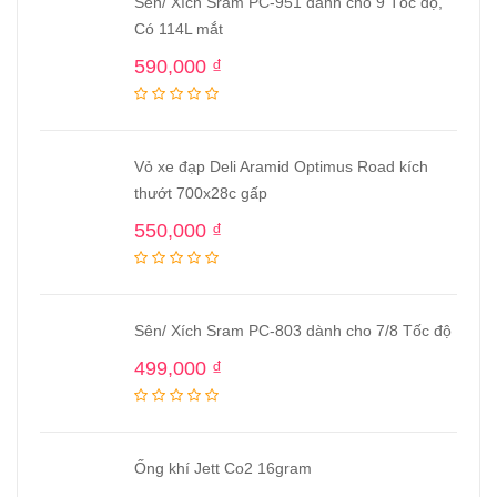
Sên/ Xích Sram PC-951 dành cho 9 Tốc độ,
Có 114L mắt
590,000
₫
Vỏ xe đạp Deli Aramid Optimus Road kích
thướt 700x28c gấp
550,000
₫
Sên/ Xích Sram PC-803 dành cho 7/8 Tốc độ
499,000
₫
Ống khí Jett Co2 16gram