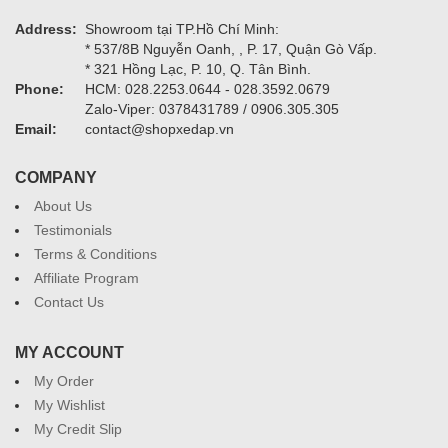
Address:
Showroom tại TP.Hồ Chí Minh:
* 537/8B Nguyễn Oanh, , P. 17, Quận Gò Vấp.
* 321 Hồng Lạc, P. 10, Q. Tân Bình.
Phone:
HCM: 028.2253.0644 - 028.3592.0679
Zalo-Viper: 0378431789 / 0906.305.305
Email:
contact@shopxedap.vn
COMPANY
About Us
Testimonials
Terms & Conditions
Affiliate Program
Contact Us
MY ACCOUNT
My Order
My Wishlist
My Credit Slip