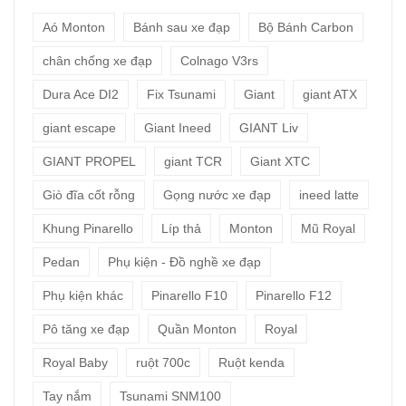
Aó Monton
Bánh sau xe đạp
Bộ Bánh Carbon
chân chống xe đạp
Colnago V3rs
Dura Ace DI2
Fix Tsunami
Giant
giant ATX
giant escape
Giant Ineed
GIANT Liv
GIANT PROPEL
giant TCR
Giant XTC
Giò đĩa cốt rỗng
Gọng nước xe đạp
ineed latte
Khung Pinarello
Líp thả
Monton
Mũ Royal
Pedan
Phụ kiện - Đồ nghề xe đạp
Phụ kiện khác
Pinarello F10
Pinarello F12
Pô tăng xe đạp
Quần Monton
Royal
Royal Baby
ruột 700c
Ruột kenda
Tay nắm
Tsunami SNM100