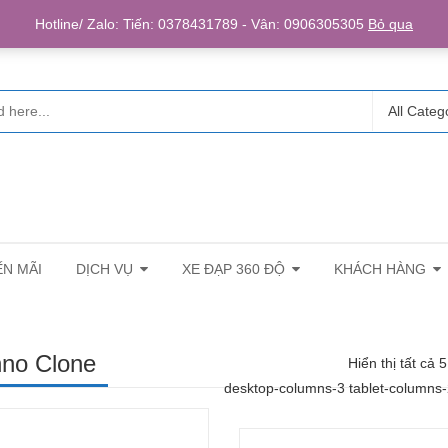
Login/R
Hotline/ Zalo: Tiến: 0378431789 - Vân: 0906305305
Bỏ qua
All Categ
N MÃI
DỊCH VỤ
XE ĐẠP 360 ĐỘ
KHÁCH HÀNG
no Clone
Hiển thị tất cả 
desktop-columns-3 tablet-columns