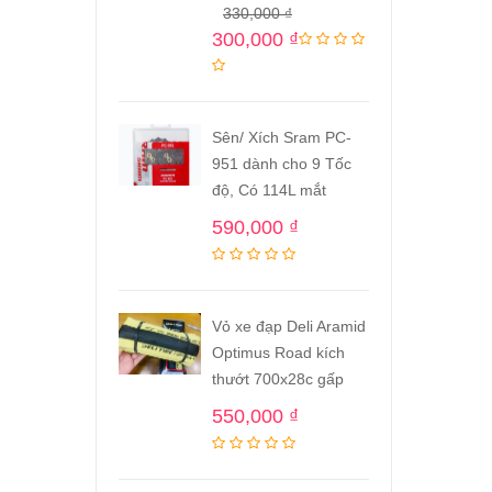
330,000
₫
300,000
₫
Sên/ Xích Sram PC-
951 dành cho 9 Tốc
độ, Có 114L mắt
590,000
₫
Vỏ xe đạp Deli Aramid
Optimus Road kích
thướt 700x28c gấp
550,000
₫