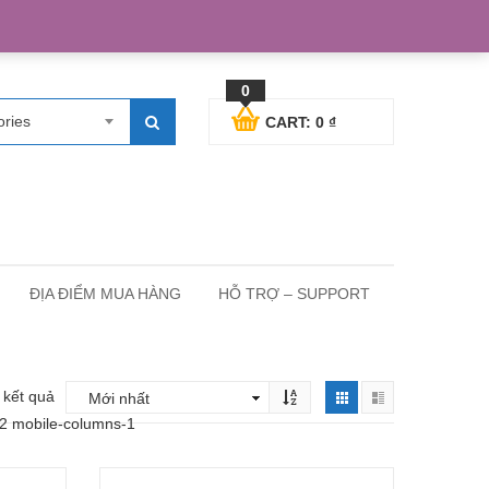
egister
Blog posts
Support
Cart
My Account
0
ories
CART:
0
₫
ĐỊA ĐIỂM MUA HÀNG
HỖ TRỢ – SUPPORT
5 kết quả
-2 mobile-columns-1