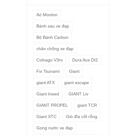
Aó Monton
Bánh sau xe đạp
Bộ Bánh Carbon
chân chống xe đạp
Colnago V3rs
Dura Ace DI2
Fix Tsunami
Giant
giant ATX
giant escape
Giant Ineed
GIANT Liv
GIANT PROPEL
giant TCR
Giant XTC
Giò đĩa cốt rỗng
Gọng nước xe đạp