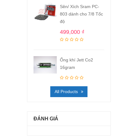
Sên/ Xích Sram PC-
803 dành cho 7/8 Tốc
độ
499,000
₫
Ống khí Jett Co2
16gram
All Products
ĐÁNH GIÁ