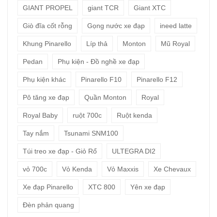
GIANT PROPEL
giant TCR
Giant XTC
Giò đĩa cốt rỗng
Gọng nước xe đạp
ineed latte
Khung Pinarello
Líp thả
Monton
Mũ Royal
Pedan
Phụ kiện - Đồ nghề xe đạp
Phụ kiện khác
Pinarello F10
Pinarello F12
Pô tăng xe đạp
Quần Monton
Royal
Royal Baby
ruột 700c
Ruột kenda
Tay nắm
Tsunami SNM100
Túi treo xe đạp - Giỏ Rổ
ULTEGRA DI2
vỏ 700c
Vỏ Kenda
Vỏ Maxxis
Xe Chevaux
Xe đạp Pinarello
XTC 800
Yên xe đạp
Đèn phản quang