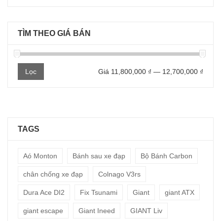
TÌM THEO GIÁ BÁN
Giá
Giá
Lọc
Giá
11,800,000 ₫
—
12,700,000 ₫
thấp
cao
nhất
nhất
TAGS
Aó Monton
Bánh sau xe đạp
Bộ Bánh Carbon
chân chống xe đạp
Colnago V3rs
Dura Ace DI2
Fix Tsunami
Giant
giant ATX
giant escape
Giant Ineed
GIANT Liv