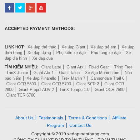
ACCEPTED PAYMENT METHODS:
LINK HOT:
Xe đạp thể thao
Xe đạp Giant
Xe đạp trẻ em
Xe đạp
thời trang
Xe đạp dựng
Phụ kiện xe đạp
Phụ tùng xe đạp
Xe
đạp địa hình
Xe đạp đua
TÌM KIẾM NHIỀU:
Giant Latte
Giant Atx
Fixed Gear
Trinx Free
TrinX Junior
Giant Atx 1
Giant Talon
Xe đạp Momentum
Nón
bảo hiểm
Xe đạp Pinarello
Trek Marlin 7
Cannondale Trail 6
Giant OCR 5500
Giant OCR 5700
Giant SCR 2
Giant OCR
2800
Giant Propel ADV 2
TrinX Tempo 1.0
Giant OCR 2600
Giant TCR 6700
About Us
Testimonials
Terms & Conditions
Affiliate
Program
Contact Us
Copyright © 2019 xedaptoanthang.com
CÔNG TY TNHH XE ĐẠP TOÀN THẮNG - TOAN THANG