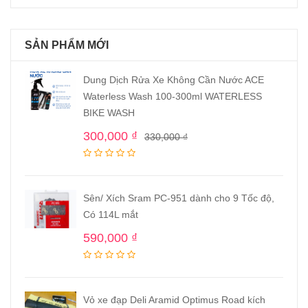
SẢN PHẨM MỚI
Dung Dịch Rửa Xe Không Cần Nước ACE
Waterless Wash 100-300ml WATERLESS
BIKE WASH
300,000
₫
330,000
₫
Sên/ Xích Sram PC-951 dành cho 9 Tốc độ,
Có 114L mắt
590,000
₫
Vỏ xe đạp Deli Aramid Optimus Road kích