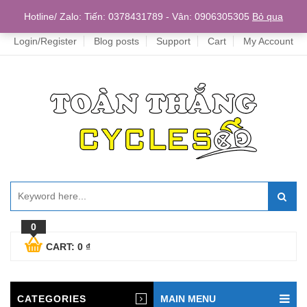
Home
Hotline/ Zalo: Tiến: 0378431789 - Vân: 0906305305
Bỏ qua
Login/Register
Blog posts
Support
Cart
My Account
0
CART:
0
₫
CATEGORIES
MAIN MENU