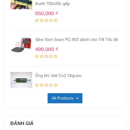
thướt 700x28c gấp
550,000
₫
Sên/ Xích Sram PC-803 dành cho 7/8 Tốc độ
499,000
₫
Ống khí Jett Co2 16gram
All Products
ĐÁNH GIÁ