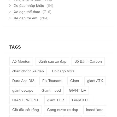
Xe đạp nhập khẩu
(84)
Xe đạp thể thao
(716)
Xe đạp trẻ em
(204)
TAGS
Aó Monton
Bánh sau xe đạp
Bộ Bánh Carbon
chân chống xe đạp
Colnago V3rs
Dura Ace DI2
Fix Tsunami
Giant
giant ATX
giant escape
Giant Ineed
GIANT Liv
GIANT PROPEL
giant TCR
Giant XTC
Giò đĩa cốt rỗng
Gọng nước xe đạp
ineed latte