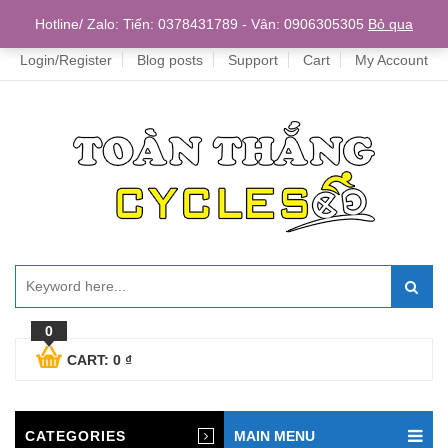
Home
Hotline/ Zalo: Tiến: 0378431789 - Vân: 0906305305
Bỏ qua
Login/Register
Blog posts
Support
Cart
My Account
0
CART:
0
₫
CATEGORIES
MAIN MENU