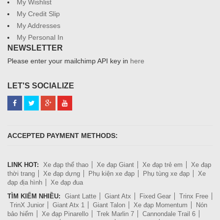
My Wishlist
My Credit Slip
My Addresses
My Personal In
NEWSLETTER
Please enter your mailchimp API key in
here
LET'S SOCIALIZE
ACCEPTED PAYMENT METHODS:
LINK HOT:
Xe đạp thể thao
Xe đạp Giant
Xe đạp trẻ em
Xe đạp
thời trang
Xe đạp dựng
Phụ kiện xe đạp
Phụ tùng xe đạp
Xe
đạp địa hình
Xe đạp đua
TÌM KIẾM NHIỀU:
Giant Latte
Giant Atx
Fixed Gear
Trinx Free
TrinX Junior
Giant Atx 1
Giant Talon
Xe đạp Momentum
Nón
bảo hiểm
Xe đạp Pinarello
Trek Marlin 7
Cannondale Trail 6