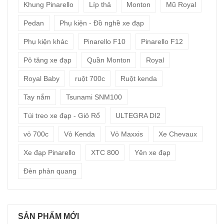
Khung Pinarello
Líp thả
Monton
Mũ Royal
Pedan
Phụ kiện - Đồ nghề xe đạp
Phụ kiện khác
Pinarello F10
Pinarello F12
Pô tăng xe đạp
Quần Monton
Royal
Royal Baby
ruột 700c
Ruột kenda
Tay nắm
Tsunami SNM100
Túi treo xe đạp - Giỏ Rổ
ULTEGRA DI2
vỏ 700c
Vỏ Kenda
Vỏ Maxxis
Xe Chevaux
Xe đạp Pinarello
XTC 800
Yên xe đạp
Đèn phản quang
SẢN PHẨM MỚI