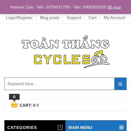
Home
Hotline/ Zalo: Tiến: 0378431789 - Vân: 0906305305
Bỏ qua
Login/Register
Blog posts
Support
Cart
My Account
0
CART:
0
₫
CATEGORIES
MAIN MENU