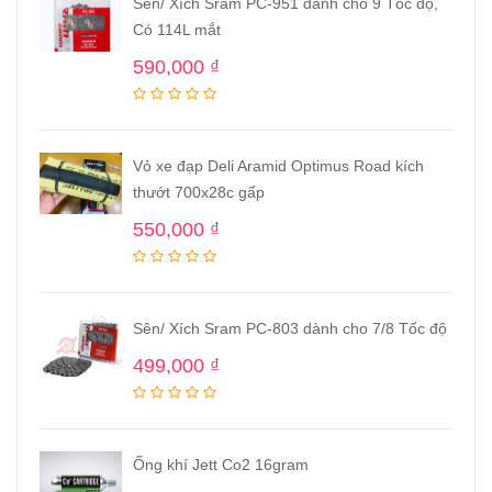
Sên/ Xích Sram PC-951 dành cho 9 Tốc độ,
Có 114L mắt
590,000
₫
Vỏ xe đạp Deli Aramid Optimus Road kích
thướt 700x28c gấp
550,000
₫
Sên/ Xích Sram PC-803 dành cho 7/8 Tốc độ
499,000
₫
Ống khí Jett Co2 16gram