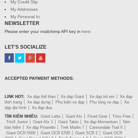
My Credit Slip
My Addresses
My Personal In
NEWSLETTER
Please enter your mailchimp API key in
here
LET'S SOCIALIZE
ACCEPTED PAYMENT METHODS:
LINK HOT:
Xe đạp thể thao
Xe đạp Giant
Xe đạp trẻ em
Xe đạp
thời trang
Xe đạp dựng
Phụ kiện xe đạp
Phụ tùng xe đạp
Xe
đạp địa hình
Xe đạp đua
TÌM KIẾM NHIỀU:
Giant Latte
Giant Atx
Fixed Gear
Trinx Free
TrinX Junior
Giant Atx 1
Giant Talon
Xe đạp Momentum
Nón
bảo hiểm
Xe đạp Pinarello
Trek Marlin 7
Cannondale Trail 6
Giant OCR 5500
Giant OCR 5700
Giant SCR 2
Giant OCR