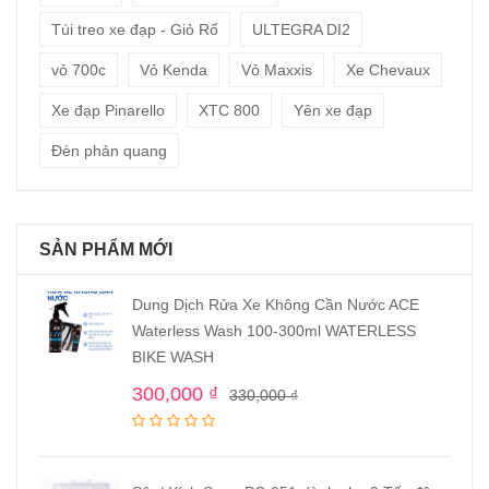
Túi treo xe đạp - Giỏ Rổ
ULTEGRA DI2
vỏ 700c
Vỏ Kenda
Vỏ Maxxis
Xe Chevaux
Xe đạp Pinarello
XTC 800
Yên xe đạp
Đèn phản quang
SẢN PHẨM MỚI
Dung Dịch Rửa Xe Không Cần Nước ACE
Waterless Wash 100-300ml WATERLESS
BIKE WASH
300,000
₫
330,000
₫