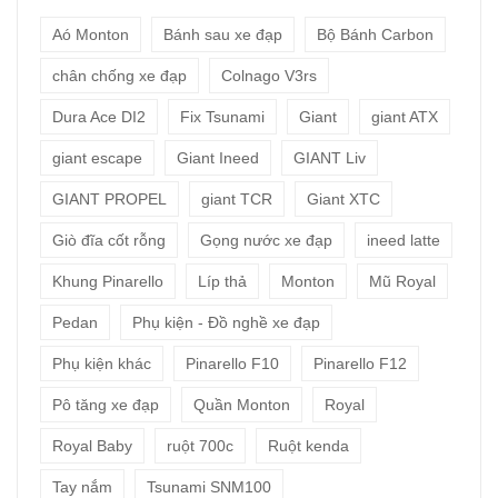
Aó Monton
Bánh sau xe đạp
Bộ Bánh Carbon
chân chống xe đạp
Colnago V3rs
Dura Ace DI2
Fix Tsunami
Giant
giant ATX
giant escape
Giant Ineed
GIANT Liv
GIANT PROPEL
giant TCR
Giant XTC
Giò đĩa cốt rỗng
Gọng nước xe đạp
ineed latte
Khung Pinarello
Líp thả
Monton
Mũ Royal
Pedan
Phụ kiện - Đồ nghề xe đạp
Phụ kiện khác
Pinarello F10
Pinarello F12
Pô tăng xe đạp
Quần Monton
Royal
Royal Baby
ruột 700c
Ruột kenda
Tay nắm
Tsunami SNM100