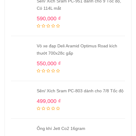
Sên/ Xích Sram PC-951 dành cho 9 Tốc độ,
Có 114L mắt
590,000
₫
Vỏ xe đạp Deli Aramid Optimus Road kích
thướt 700x28c gấp
550,000
₫
Sên/ Xích Sram PC-803 dành cho 7/8 Tốc độ
499,000
₫
Ống khí Jett Co2 16gram