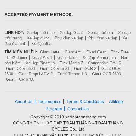
ACCEPTED PAYMENT METHODS:
LINK HOT:
Xe đạp thể thao
Xe đạp Giant
Xe đạp trẻ em
Xe đạp
thời trang
Xe đạp dựng
Phụ kiện xe đạp
Phụ tùng xe đạp
Xe
đạp địa hình
Xe đạp đua
TÌM KIẾM NHIỀU:
Giant Latte
Giant Atx
Fixed Gear
Trinx Free
TrinX Junior
Giant Atx 1
Giant Talon
Xe đạp Momentum
Nón
bảo hiểm
Xe đạp Pinarello
Trek Marlin 7
Cannondale Trail 6
Giant OCR 5500
Giant OCR 5700
Giant SCR 2
Giant OCR
2800
Giant Propel ADV 2
TrinX Tempo 1.0
Giant OCR 2600
Giant TCR 6700
About Us
Testimonials
Terms & Conditions
Affiliate
Program
Contact Us
Copyright © 2019 xedaptoanthang.com
CÔNG TY TNHH XE ĐẠP TOÀN THẮNG - TOAN THANG
CYCLES Co., Ltd
HCM : 537/8B Nguyễn Oanh, P. 17, Q. Gò Vấp, TP.HCM.