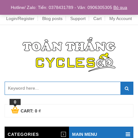
Home
Hotline/ Zalo: Tiến: 0378431789 - Vân: 0906305305
Bỏ qua
Login/Register
Blog posts
Support
Cart
My Account
0
CART:
0
₫
CATEGORIES
MAIN MENU