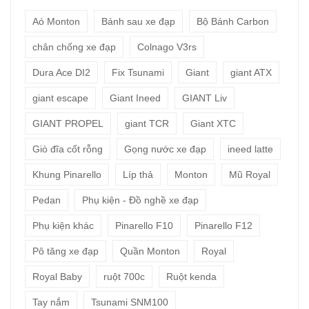
Aó Monton
Bánh sau xe đạp
Bộ Bánh Carbon
chân chống xe đạp
Colnago V3rs
Dura Ace DI2
Fix Tsunami
Giant
giant ATX
giant escape
Giant Ineed
GIANT Liv
GIANT PROPEL
giant TCR
Giant XTC
Giò đĩa cốt rỗng
Gọng nước xe đạp
ineed latte
Khung Pinarello
Líp thả
Monton
Mũ Royal
Pedan
Phụ kiện - Đồ nghề xe đạp
Phụ kiện khác
Pinarello F10
Pinarello F12
Pô tăng xe đạp
Quần Monton
Royal
Royal Baby
ruột 700c
Ruột kenda
Tay nắm
Tsunami SNM100