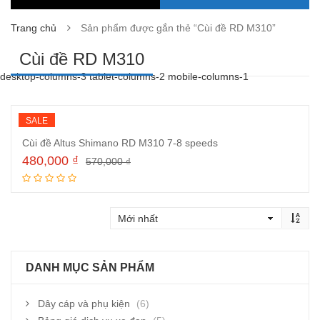
Trang chủ
Sản phẩm được gắn thẻ “Cùi đề RD M310”
Cùi đề RD M310
desktop-columns-3 tablet-columns-2 mobile-columns-1
SALE
Cùi đề Altus Shimano RD M310 7-8 speeds
480,000
₫
570,000
₫
Thêm vào giỏ hàng
DANH MỤC SẢN PHẨM
Dây cáp và phụ kiện
(6)