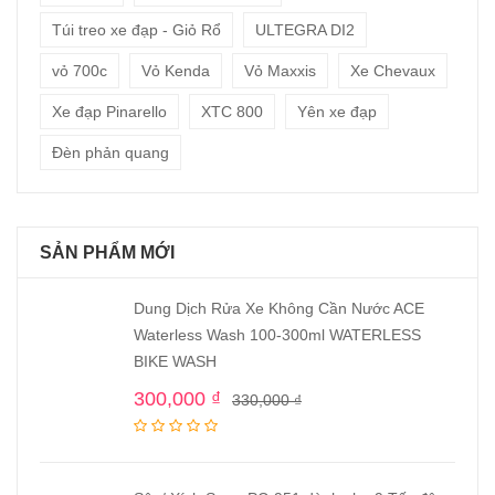
Túi treo xe đạp - Giỏ Rổ
ULTEGRA DI2
vỏ 700c
Vỏ Kenda
Vỏ Maxxis
Xe Chevaux
Xe đạp Pinarello
XTC 800
Yên xe đạp
Đèn phản quang
SẢN PHẨM MỚI
Dung Dịch Rửa Xe Không Cần Nước ACE
Waterless Wash 100-300ml WATERLESS
BIKE WASH
300,000
₫
330,000
₫