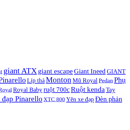
giant ATX
giant escape
Giant Ineed
GIANT
t
Monton
inarello
Phụ
Líp thả
Mũ Royal
Pedan
Ruột kenda
ruột 700c
Royal Baby
Tay
Royal
 đạp Pinarello
Đèn phản
Yên xe đạp
XTC 800