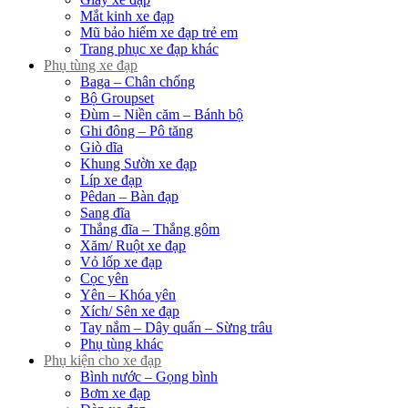
Mắt kinh xe đạp
Mũ bảo hiểm xe đạp trẻ em
Trang phục xe đạp khác
Phụ tùng xe đạp
Baga – Chân chống
Bộ Groupset
Đùm – Niền căm – Bánh bộ
Ghi đông – Pô tăng
Giò dĩa
Khung Sườn xe đạp
Líp xe đạp
Pêdan – Bàn đạp
Sang đĩa
Thắng đĩa – Thắng gôm
Xăm/ Ruột xe đạp
Vỏ lốp xe đạp
Cọc yên
Yên – Khóa yên
Xích/ Sên xe đạp
Tay nắm – Dây quấn – Sừng trâu
Phụ tùng khác
Phụ kiện cho xe đạp
Bình nước – Gọng bình
Bơm xe đạp