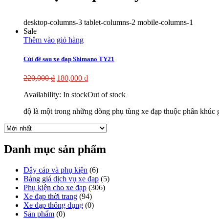
desktop-columns-3 tablet-columns-2 mobile-columns-1
Sale
Thêm vào giỏ hàng
Cùi đề sau xe đạp Shimano TY21
220,000
₫
180,000
₫
Availability:
In stock
Out of stock
độ là một trong những dòng phụ tùng xe đạp thuộc phân khúc 
Danh mục sản phẩm
Dây cáp và phụ kiện
(6)
Bảng giá dịch vụ xe đạp
(5)
Phụ kiện cho xe đạp
(306)
Xe đạp thời trang
(94)
Xe đạp thông dụng
(0)
Sản phẩm
(0)