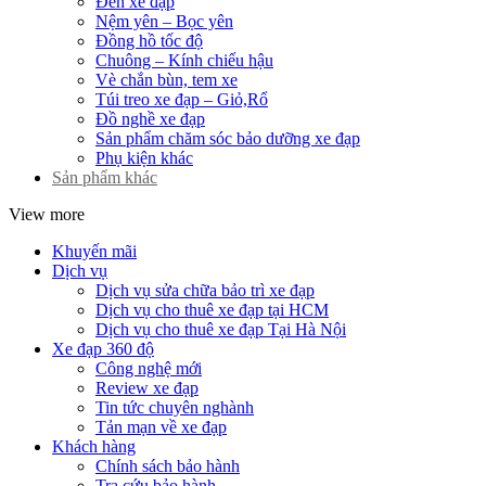
Đèn xe đạp
Nệm yên – Bọc yên
Đồng hồ tốc độ
Chuông – Kính chiếu hậu
Vè chắn bùn, tem xe
Túi treo xe đạp – Giỏ,Rổ
Đồ nghề xe đạp
Sản phẩm chăm sóc bảo dưỡng xe đạp
Phụ kiện khác
Sản phẩm khác
View more
Khuyến mãi
Dịch vụ
Dịch vụ sửa chữa bảo trì xe đạp
Dịch vụ cho thuê xe đạp tại HCM
Dịch vụ cho thuê xe đạp Tại Hà Nội
Xe đạp 360 độ
Công nghệ mới
Review xe đạp
Tin tức chuyên nghành
Tản mạn về xe đạp
Khách hàng
Chính sách bảo hành
Tra cứu bảo hành