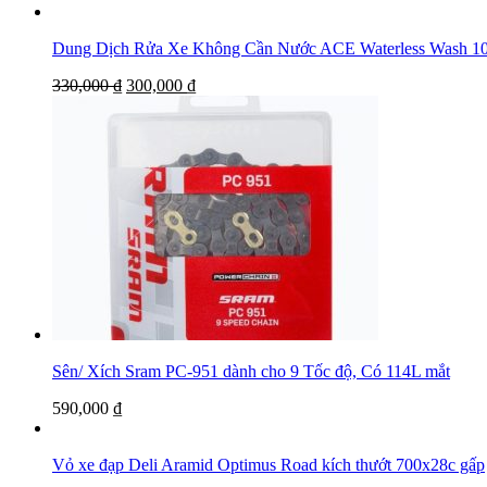
Dung Dịch Rửa Xe Không Cần Nước ACE Waterless Was
330,000
₫
300,000
₫
Sên/ Xích Sram PC-951 dành cho 9 Tốc độ, Có 114L mắt
590,000
₫
Vỏ xe đạp Deli Aramid Optimus Road kích thướt 700x28c gấp