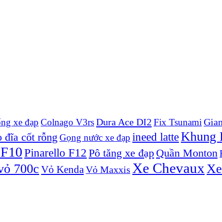
Dura Ace DI2
Gian
ống xe đạp
Colnago V3rs
Fix Tsunami
Khung P
ineed latte
 đĩa cốt rỗng
Gọng nước xe đạp
 F10
Pinarello F12
Pô tăng xe đạp
Quần Monton
Xe Chevaux
vỏ 700c
Xe
Vỏ Kenda
Vỏ Maxxis