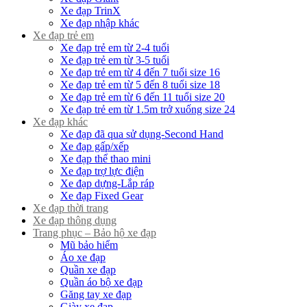
Xe đạp TrinX
Xe đạp nhập khác
Xe đạp trẻ em
Xe đạp trẻ em từ 2-4 tuổi
Xe đạp trẻ em từ 3-5 tuổi
Xe đạp trẻ em từ 4 đến 7 tuổi size 16
Xe đạp trẻ em từ 5 đến 8 tuổi size 18
Xe đạp trẻ em từ 6 đến 11 tuổi size 20
Xe đạp trẻ em từ 1.5m trở xuống size 24
Xe đạp khác
Xe đạp đã qua sử dụng-Second Hand
Xe đạp gấp/xếp
Xe đạp thể thao mini
Xe đạp trợ lực điện
Xe đạp dựng-Lắp ráp
Xe đạp Fixed Gear
Xe đạp thời trang
Xe đạp thông dụng
Trang phục – Bảo hộ xe đạp
Mũ bảo hiểm
Áo xe đạp
Quần xe đạp
Quần áo bộ xe đạp
Găng tay xe đạp
Giày xe đạp