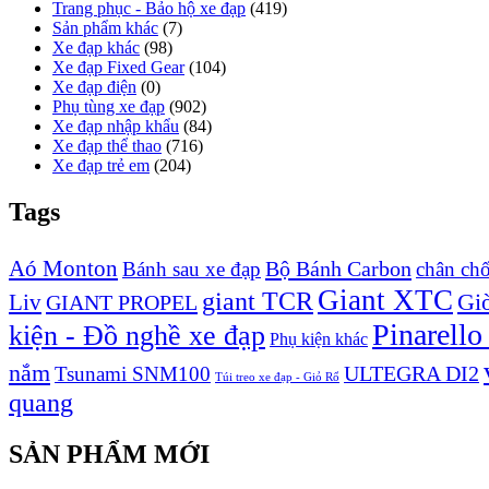
Trang phục - Bảo hộ xe đạp
(419)
Sản phẩm khác
(7)
Xe đạp khác
(98)
Xe đạp Fixed Gear
(104)
Xe đạp điện
(0)
Phụ tùng xe đạp
(902)
Xe đạp nhập khẩu
(84)
Xe đạp thể thao
(716)
Xe đạp trẻ em
(204)
Tags
Aó Monton
Bộ Bánh Carbon
Bánh sau xe đạp
chân ch
Giant XTC
giant TCR
Liv
Giò
GIANT PROPEL
Pinarello
kiện - Đồ nghề xe đạp
Phụ kiện khác
nắm
ULTEGRA DI2
Tsunami SNM100
Túi treo xe đạp - Giỏ Rổ
quang
SẢN PHẨM MỚI