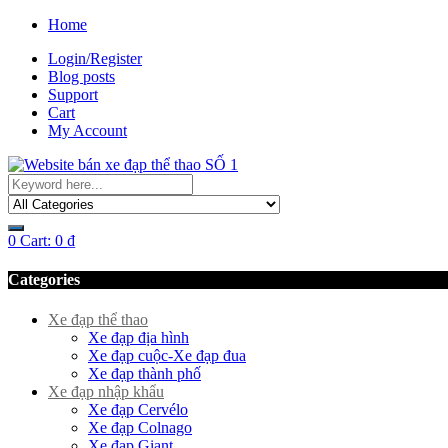
Home
Login/Register
Blog posts
Support
Cart
My Account
0
Cart:
0
₫
Categories
Xe đạp thể thao
Xe đạp địa hình
Xe đạp cuộc-Xe đạp đua
Xe đạp thành phố
Xe đạp nhập khẩu
Xe đạp Cervélo
Xe đạp Colnago
Xe đạp Giant