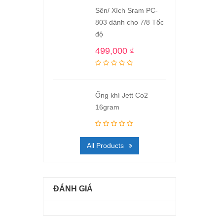
Sên/ Xích Sram PC-
803 dành cho 7/8 Tốc
độ
499,000
₫
Ống khí Jett Co2
16gram
All Products
ĐÁNH GIÁ