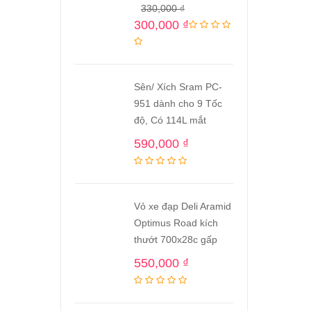
330,000
₫
300,000
₫
Sên/ Xích Sram PC-
951 dành cho 9 Tốc
độ, Có 114L mắt
590,000
₫
Vỏ xe đạp Deli Aramid
Optimus Road kích
thướt 700x28c gấp
550,000
₫