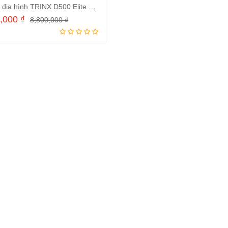
Xe đạp địa hình TRINX D500 Elite 2022 Blue Green
9,000
₫
8,800,000
₫
Thêm vào giỏ hàng