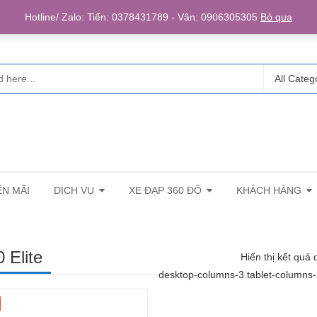
Login/R
Hotline/ Zalo: Tiến: 0378431789 - Vân: 0906305305
Bỏ qua
All Categ
N MÃI
DỊCH VỤ
XE ĐẠP 360 ĐỘ
KHÁCH HÀNG
 Elite
Hiển thị kết quả 
desktop-columns-3 tablet-columns