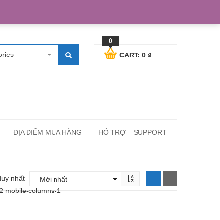
egister
Blog posts
Support
Cart
My Account
0
ories
CART:
0
₫
ĐỊA ĐIỂM MUA HÀNG
HỖ TRỢ – SUPPORT
duy nhất
-2 mobile-columns-1