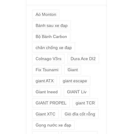
Aó Monton
Bánh sau xe đạp
Bộ Bánh Carbon
chân chống xe đạp
Colnago V3rs
Dura Ace DI2
Fix Tsunami
Giant
giant ATX
giant escape
Giant Ineed
GIANT Liv
GIANT PROPEL
giant TCR
Giant XTC
Giò đĩa cốt rỗng
Gọng nước xe đạp