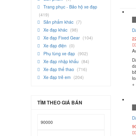
Trang phục - Bảo hộ xe đạp
(419)
Sản phẩm khác
(7)
Xe đạp khác
(98)
D
Xe đạp Fixed Gear
(104)
2
Xe đạp điện
(0)
Av
Phụ tùng xe đạp
(902)
D
Xe đạp nhập khẩu
(84)
da
Xe đạp thể thao
(716)
b
Xe đạp trẻ em
(204)
l
+
TÌM THEO GIÁ BÁN
D
Giá
9
thấp
Giá