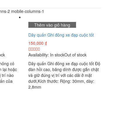
umns-2 mobile-columns-1
Thêm vào giỏ hàng
Dây quấn Ghi đông xe đạp cuộc tốt
150,000
₫
ock
Availability:
In stock
Out of stock
hông có
Dây quấn Ghi đông xe đạp cuộc tốt Độ
n lại hoặc
đàn hồi cao, băng dính được gắn chặt
 trí nào
và giữ đúng vị trí với các dải ở mặt
ấn của
dưới,Kích thước: Rộng: 30mm, dày:
2,8mm