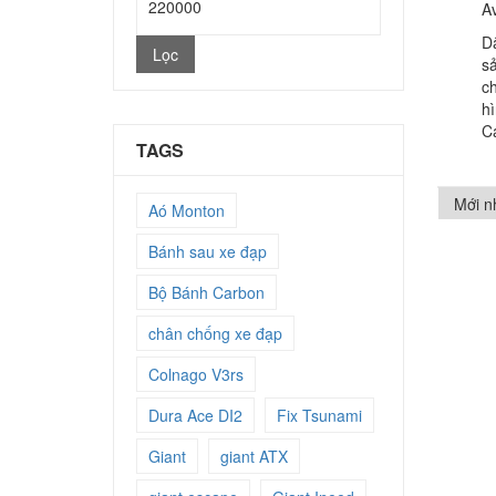
Av
nhất
cao
D
Lọc
s
nhất
c
h
C
TAGS
Aó Monton
Bánh sau xe đạp
Bộ Bánh Carbon
chân chống xe đạp
Colnago V3rs
Dura Ace DI2
Fix Tsunami
Giant
giant ATX