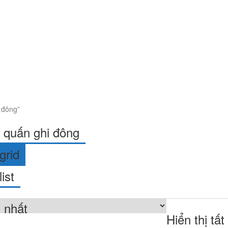
 đông”
 quấn ghi đông
grid
list
Hiển thị tất