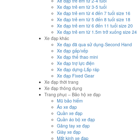
Xe đạp trẻ em từ 2-4 tuổi
Xe đạp trẻ em từ 3-5 tuổi
Xe đạp trẻ em từ 4 đến 7 tuổi size 16
Xe đạp trẻ em từ 5 đến 8 tuổi size 18
Xe đạp trẻ em từ 6 đến 11 tuổi size 20
Xe đạp trẻ em từ 1.5m trở xuống size 24
Xe đạp khác
Xe đạp đã qua sử dụng-Second Hand
Xe đạp gấp/xếp
Xe đạp thể thao mini
Xe đạp trợ lực điện
Xe đạp dựng-Lắp ráp
Xe đạp Fixed Gear
Xe đạp thời trang
Xe đạp thông dụng
Trang phục – Bảo hộ xe đạp
Mũ bảo hiểm
Áo xe đạp
Quần xe đạp
Quần áo bộ xe đạp
Găng tay xe đạp
Giày xe đạp
Mắt kinh xe đạp