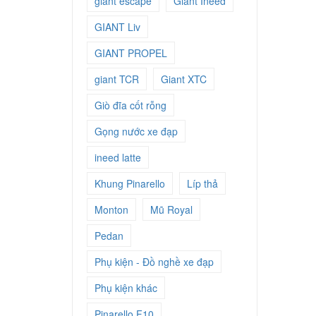
giant escape
Giant Ineed
GIANT Liv
GIANT PROPEL
giant TCR
Giant XTC
Giò đĩa cốt rỗng
Gọng nước xe đạp
ineed latte
Khung Pinarello
Líp thả
Monton
Mũ Royal
Pedan
Phụ kiện - Đồ nghề xe đạp
Phụ kiện khác
Pinarello F10