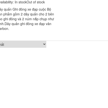
ailability:
In stock
Out of stock
ây quấn Ghi đông xe đạp cuộc Bộ
ản phẩm gồm 2 dây quấn cho 2 bên
ho ghi đông và 2 núm nắp chụp như
ình.Dây quấn ghi đông xe đạp vân
arbon.