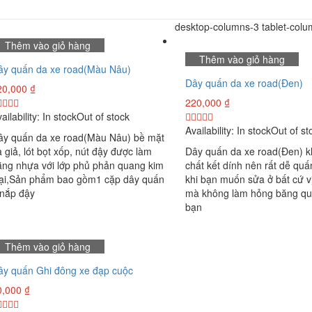
desktop-columns-3 tablet-col
Thêm vào giỏ hàng
Thêm vào giỏ hàng
ây quấn da xe road(Màu Nâu)
Dây quấn da xe road(Đen)
20,000
₫
220,000
₫
ailability:
In stock
Out of stock
Availability:
In stock
Out of st
ây quấn da xe road(Màu Nâu) bề mặt
 giả, lót bọt xốp, nút đậy được làm
Dây quấn da xe road(Đen) k
ằng nhựa với lớp phủ phản quang kim
chất kết dính nên rất dễ quấ
oại,Sản phẩm bao gồm1 cặp dây quấn
khi bạn muốn sửa ở bất cứ vị
 nắp đậy
mà không làm hỏng băng qu
bạn
Thêm vào giỏ hàng
ây quấn Ghi đông xe đạp cuộc
0,000
₫