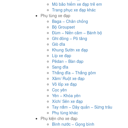
Mũ bảo hiểm xe đạp trẻ em
Trang phục xe đạp khác
Phụ tùng xe đạp
Baga – Chân chống
Bộ Groupset
Đùm – Niền căm – Bánh bộ
Ghi đông – Pô tăng
Giò dĩa
Khung Sườn xe đạp
Líp xe đạp
Pêdan – Bàn đạp
Sang đĩa
Thắng đĩa – Thắng gôm
Xăm/ Ruột xe đạp
Vỏ lốp xe đạp
Cọc yên
Yên – Khóa yên
Xích/ Sên xe đạp
Tay nắm – Dây quấn – Sừng trâu
Phụ tùng khác
Phụ kiện cho xe đạp
Bình nước – Gọng bình