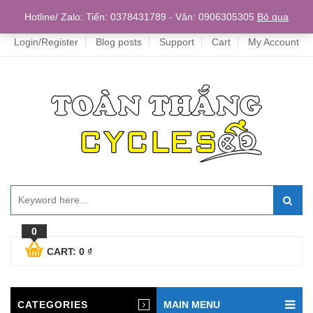
Home
Hotline/ Zalo: Tiến: 0378431789 - Vân: 0906305305
Bỏ qua
Login/Register
Blog posts
Support
Cart
My Account
0
CART:
0
₫
CATEGORIES
MAIN MENU