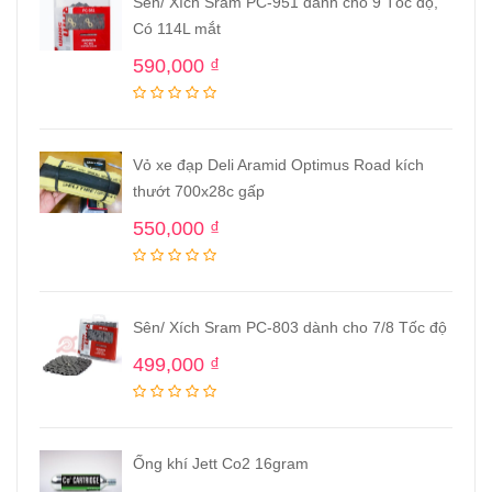
Sên/ Xích Sram PC-951 dành cho 9 Tốc độ,
Có 114L mắt
590,000
₫
Vỏ xe đạp Deli Aramid Optimus Road kích
thướt 700x28c gấp
550,000
₫
Sên/ Xích Sram PC-803 dành cho 7/8 Tốc độ
499,000
₫
Ống khí Jett Co2 16gram