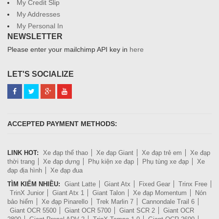
My Credit Slip
My Addresses
My Personal In
NEWSLETTER
Please enter your mailchimp API key in
here
LET'S SOCIALIZE
ACCEPTED PAYMENT METHODS:
LINK HOT:
Xe đạp thể thao
Xe đạp Giant
Xe đạp trẻ em
Xe đạp
thời trang
Xe đạp dựng
Phụ kiện xe đạp
Phụ tùng xe đạp
Xe
đạp địa hình
Xe đạp đua
TÌM KIẾM NHIỀU:
Giant Latte
Giant Atx
Fixed Gear
Trinx Free
TrinX Junior
Giant Atx 1
Giant Talon
Xe đạp Momentum
Nón
bảo hiểm
Xe đạp Pinarello
Trek Marlin 7
Cannondale Trail 6
Giant OCR 5500
Giant OCR 5700
Giant SCR 2
Giant OCR