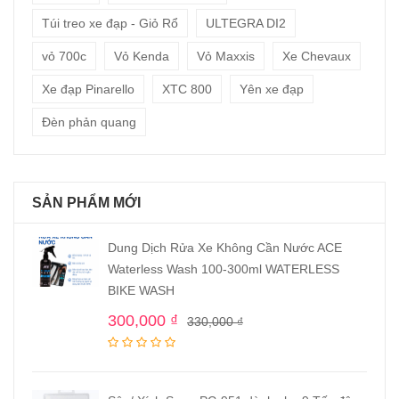
Túi treo xe đạp - Giỏ Rổ
ULTEGRA DI2
vỏ 700c
Vỏ Kenda
Vỏ Maxxis
Xe Chevaux
Xe đạp Pinarello
XTC 800
Yên xe đạp
Đèn phản quang
SẢN PHẨM MỚI
Dung Dịch Rửa Xe Không Cần Nước ACE
Waterless Wash 100-300ml WATERLESS
BIKE WASH
300,000
₫
330,000
₫