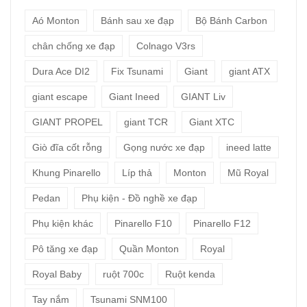
Aó Monton
Bánh sau xe đạp
Bộ Bánh Carbon
chân chống xe đạp
Colnago V3rs
Dura Ace DI2
Fix Tsunami
Giant
giant ATX
giant escape
Giant Ineed
GIANT Liv
GIANT PROPEL
giant TCR
Giant XTC
Giò đĩa cốt rỗng
Gọng nước xe đạp
ineed latte
Khung Pinarello
Líp thả
Monton
Mũ Royal
Pedan
Phụ kiện - Đồ nghề xe đạp
Phụ kiện khác
Pinarello F10
Pinarello F12
Pô tăng xe đạp
Quần Monton
Royal
Royal Baby
ruột 700c
Ruột kenda
Tay nắm
Tsunami SNM100