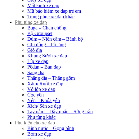
Mắt kinh xe đạp
Mũ bảo hiểm xe đạp trẻ em
Trang phục xe đạp khác
Phụ tùng xe đạp
Baga – Chân chống
Bộ Groupset
Đùm – Niền căm – Bánh bộ
Ghi đông – Pô tăng
Giò dĩa
Khung Sườn xe đạp
Líp xe đạp
Pêdan – Bàn đạp
Sang đĩa
Thắng đĩa – Thắng gôm
Xăm/ Ruột xe đạp
Vỏ lốp xe đạp
Cọc yên
Yên – Khóa yên
Xích/ Sên xe đạp
Tay nắm – Dây quấn – Sừng trâu
Phụ tùng khác
Phụ kiện cho xe đạp
Bình nước – Gọng bình
Bơm xe đạp