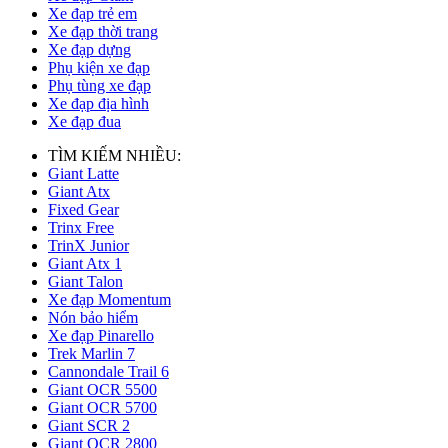
Xe đạp trẻ em
Xe đạp thời trang
Xe đạp dựng
Phụ kiện xe đạp
Phụ tùng xe đạp
Xe đạp địa hình
Xe đạp đua
TÌM KIẾM NHIỀU:
Giant Latte
Giant Atx
Fixed Gear
Trinx Free
TrinX Junior
Giant Atx 1
Giant Talon
Xe đạp Momentum
Nón bảo hiểm
Xe đạp Pinarello
Trek Marlin 7
Cannondale Trail 6
Giant OCR 5500
Giant OCR 5700
Giant SCR 2
Giant OCR 2800