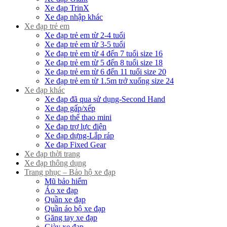
Xe đạp TrinX
Xe đạp nhập khác
Xe đạp trẻ em
Xe đạp trẻ em từ 2-4 tuổi
Xe đạp trẻ em từ 3-5 tuổi
Xe đạp trẻ em từ 4 đến 7 tuổi size 16
Xe đạp trẻ em từ 5 đến 8 tuổi size 18
Xe đạp trẻ em từ 6 đến 11 tuổi size 20
Xe đạp trẻ em từ 1.5m trở xuống size 24
Xe đạp khác
Xe đạp đã qua sử dụng-Second Hand
Xe đạp gấp/xếp
Xe đạp thể thao mini
Xe đạp trợ lực điện
Xe đạp dựng-Lắp ráp
Xe đạp Fixed Gear
Xe đạp thời trang
Xe đạp thông dụng
Trang phục – Bảo hộ xe đạp
Mũ bảo hiểm
Áo xe đạp
Quần xe đạp
Quần áo bộ xe đạp
Găng tay xe đạp
Giày xe đạp