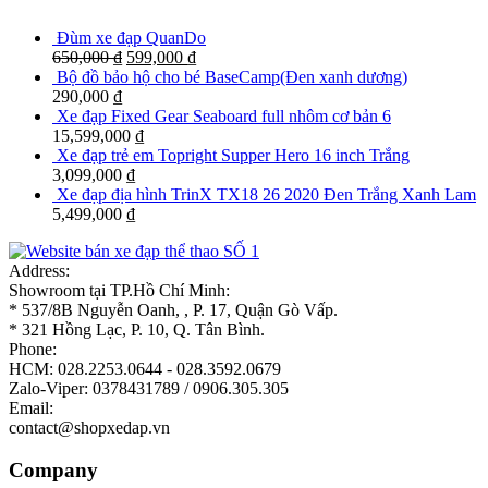
Đùm xe đạp QuanDo
650,000
₫
599,000
₫
Bộ đồ bảo hộ cho bé BaseCamp(Đen xanh dương)
290,000
₫
Xe đạp Fixed Gear Seaboard full nhôm cơ bản 6
15,599,000
₫
Xe đạp trẻ em Topright Supper Hero 16 inch Trắng
3,099,000
₫
Xe đạp địa hình TrinX TX18 26 2020 Đen Trắng Xanh Lam
5,499,000
₫
Address:
Showroom tại TP.Hồ Chí Minh:
* 537/8B Nguyễn Oanh, , P. 17, Quận Gò Vấp.
* 321 Hồng Lạc, P. 10, Q. Tân Bình.
Phone:
HCM: 028.2253.0644 - 028.3592.0679
Zalo-Viper: 0378431789 / 0906.305.305
Email:
contact@shopxedap.vn
Company