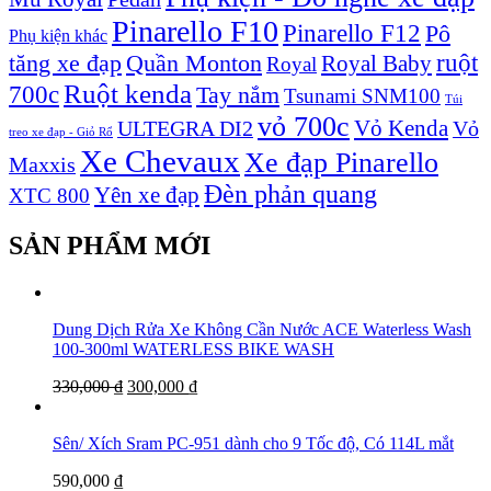
Pinarello F10
Pinarello F12
Pô
Phụ kiện khác
ruột
tăng xe đạp
Quần Monton
Royal Baby
Royal
Ruột kenda
700c
Tay nắm
Tsunami SNM100
Túi
vỏ 700c
Vỏ Kenda
ULTEGRA DI2
Vỏ
treo xe đạp - Giỏ Rổ
Xe Chevaux
Xe đạp Pinarello
Maxxis
Đèn phản quang
Yên xe đạp
XTC 800
SẢN PHẨM MỚI
Dung Dịch Rửa Xe Không Cần Nước ACE Waterless Wash
100-300ml WATERLESS BIKE WASH
330,000
₫
300,000
₫
Sên/ Xích Sram PC-951 dành cho 9 Tốc độ, Có 114L mắt
590,000
₫