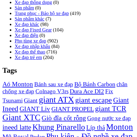
Xe đạp thông dụng
(0)
Sản phẩm
(0)
Trang phục - Bảo hộ xe đạp
(419)
Sản phẩm khác
(7)
Xe đạp khác
(98)
Xe đạp Fixed Gear
(104)
Xe đạp điện
(0)
Phụ tùng xe đạp
(902)
Xe đạp nhập khẩu
(84)
Xe đạp thể thao
(716)
Xe đạp trẻ em
(204)
Tags
Aó Monton
Bộ Bánh Carbon
Bánh sau xe đạp
chân
Dura Ace DI2
chống xe đạp
Colnago V3rs
Fix
giant ATX
giant escape
Giant
Giant
Tsunami
Ineed
giant TCR
GIANT Liv
GIANT PROPEL
Giant XTC
Giò đĩa cốt rỗng
Gọng nước xe đạp
Monton
Khung Pinarello
ineed latte
Líp thả
Phụ kiện - Đồ nghề xe đạp
Mũ Royal
Pedan