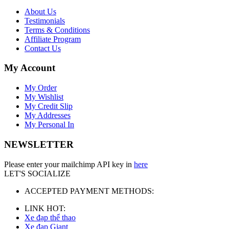
About Us
Testimonials
Terms & Conditions
Affiliate Program
Contact Us
My Account
My Order
My Wishlist
My Credit Slip
My Addresses
My Personal In
NEWSLETTER
Please enter your mailchimp API key in
here
LET'S SOCIALIZE
ACCEPTED PAYMENT METHODS:
LINK HOT:
Xe đạp thể thao
Xe đạp Giant