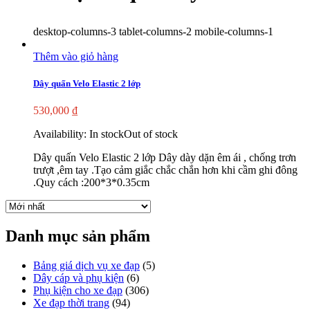
desktop-columns-3 tablet-columns-2 mobile-columns-1
Thêm vào giỏ hàng
Dây quấn Velo Elastic 2 lớp
530,000
₫
Availability:
In stock
Out of stock
Dây quấn Velo Elastic 2 lớp Dây dày dặn êm ái , chống trơn
trượt ,êm tay .Tạo cảm giắc chắc chắn hơn khi cầm ghi đông
.Quy cách :200*3*0.35cm
Danh mục sản phẩm
Bảng giá dịch vụ xe đạp
(5)
Dây cáp và phụ kiện
(6)
Phụ kiện cho xe đạp
(306)
Xe đạp thời trang
(94)