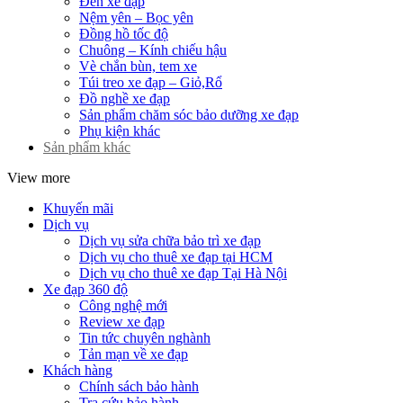
Đèn xe đạp
Nệm yên – Bọc yên
Đồng hồ tốc độ
Chuông – Kính chiếu hậu
Vè chắn bùn, tem xe
Túi treo xe đạp – Giỏ,Rổ
Đồ nghề xe đạp
Sản phẩm chăm sóc bảo dưỡng xe đạp
Phụ kiện khác
Sản phẩm khác
View more
Khuyến mãi
Dịch vụ
Dịch vụ sửa chữa bảo trì xe đạp
Dịch vụ cho thuê xe đạp tại HCM
Dịch vụ cho thuê xe đạp Tại Hà Nội
Xe đạp 360 độ
Công nghệ mới
Review xe đạp
Tin tức chuyên nghành
Tản mạn về xe đạp
Khách hàng
Chính sách bảo hành
Tra cứu bảo hành