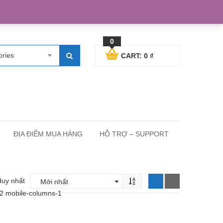
egister
Blog posts
Support
Cart
My Account
0
ories
CART:
0
₫
ĐỊA ĐIỂM MUA HÀNG
HỖ TRỢ – SUPPORT
duy nhất
-2 mobile-columns-1