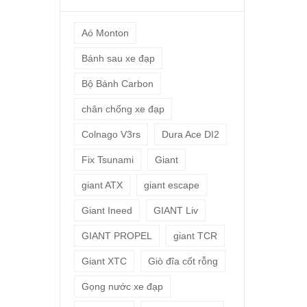
Aó Monton
Bánh sau xe đạp
Bộ Bánh Carbon
chân chống xe đạp
Colnago V3rs
Dura Ace DI2
Fix Tsunami
Giant
giant ATX
giant escape
Giant Ineed
GIANT Liv
GIANT PROPEL
giant TCR
Giant XTC
Giò đĩa cốt rỗng
Gọng nước xe đạp