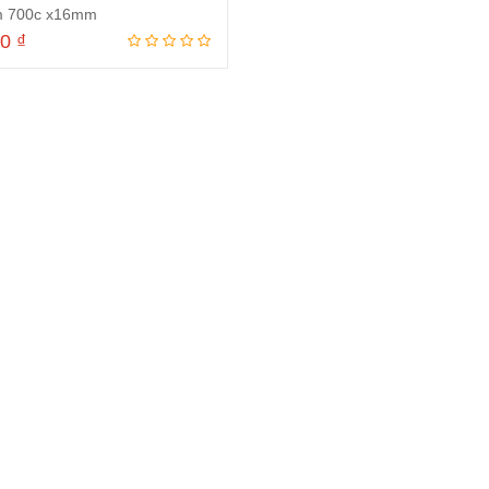
m 700c x16mm
00
₫
Đọc tiếp