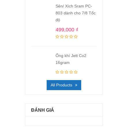
Sên/ Xích Sram PC-
803 dành cho 7/8 Tốc
độ
499,000
₫
Ống khí Jett Co2
16gram
All Products
ĐÁNH GIÁ