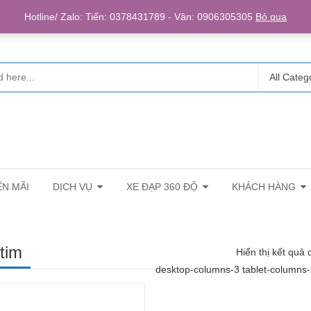
Login/R
Hotline/ Zalo: Tiến: 0378431789 - Vân: 0906305305
Bỏ qua
All Categ
N MÃI
DỊCH VỤ
XE ĐẠP 360 ĐỘ
KHÁCH HÀNG
tim
Hiển thị kết quả 
desktop-columns-3 tablet-columns