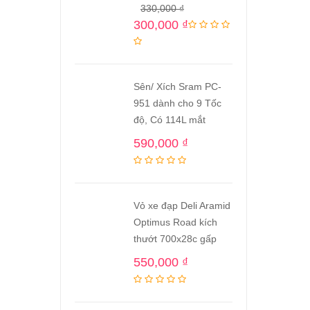
330,000
₫
300,000
₫
Sên/ Xích Sram PC-
951 dành cho 9 Tốc
độ, Có 114L mắt
590,000
₫
Vỏ xe đạp Deli Aramid
Optimus Road kích
thướt 700x28c gấp
550,000
₫