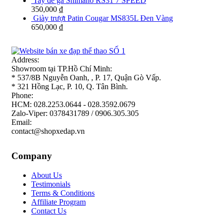
Tay đề ga Shimano RS31 7 SPEED
350,000
₫
Giày trượt Patin Cougar MS835L Đen Vàng
650,000
₫
Address:
Showroom tại TP.Hồ Chí Minh:
* 537/8B Nguyễn Oanh, , P. 17, Quận Gò Vấp.
* 321 Hồng Lạc, P. 10, Q. Tân Bình.
Phone:
HCM: 028.2253.0644 - 028.3592.0679
Zalo-Viper: 0378431789 / 0906.305.305
Email:
contact@shopxedap.vn
Company
About Us
Testimonials
Terms & Conditions
Affiliate Program
Contact Us