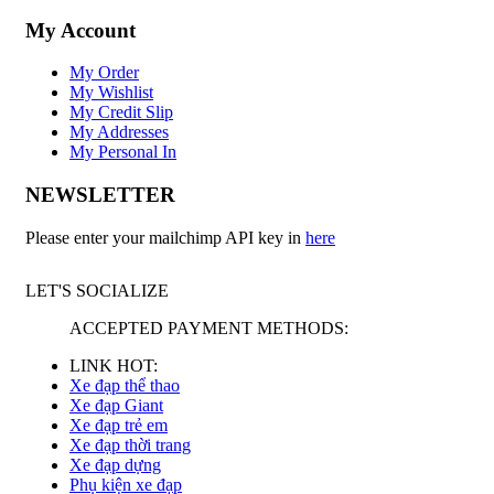
My Account
My Order
My Wishlist
My Credit Slip
My Addresses
My Personal In
NEWSLETTER
Please enter your mailchimp API key in
here
LET'S SOCIALIZE
ACCEPTED PAYMENT METHODS:
LINK HOT:
Xe đạp thể thao
Xe đạp Giant
Xe đạp trẻ em
Xe đạp thời trang
Xe đạp dựng
Phụ kiện xe đạp