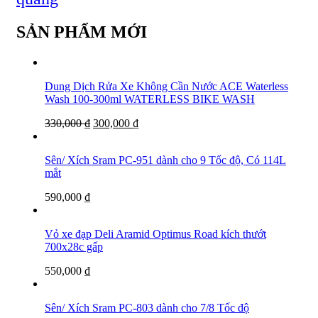
SẢN PHẨM MỚI
Dung Dịch Rửa Xe Không Cần Nước ACE Waterless
Wash 100-300ml WATERLESS BIKE WASH
330,000
₫
300,000
₫
Sên/ Xích Sram PC-951 dành cho 9 Tốc độ, Có 114L
mắt
590,000
₫
Vỏ xe đạp Deli Aramid Optimus Road kích thướt
700x28c gấp
550,000
₫
Sên/ Xích Sram PC-803 dành cho 7/8 Tốc độ