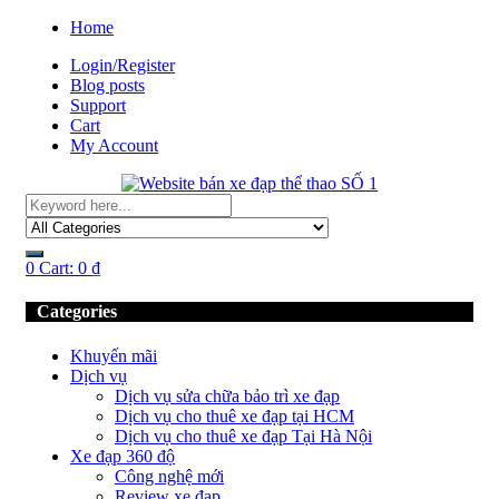
Home
Login/Register
Blog posts
Support
Cart
My Account
0
Cart:
0
₫
Categories
Khuyến mãi
Dịch vụ
Dịch vụ sửa chữa bảo trì xe đạp
Dịch vụ cho thuê xe đạp tại HCM
Dịch vụ cho thuê xe đạp Tại Hà Nội
Xe đạp 360 độ
Công nghệ mới
Review xe đạp