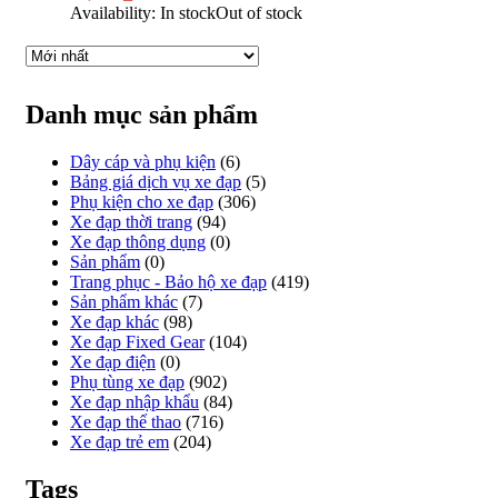
Availability:
In stock
Out of stock
Danh mục sản phẩm
Dây cáp và phụ kiện
(6)
Bảng giá dịch vụ xe đạp
(5)
Phụ kiện cho xe đạp
(306)
Xe đạp thời trang
(94)
Xe đạp thông dụng
(0)
Sản phẩm
(0)
Trang phục - Bảo hộ xe đạp
(419)
Sản phẩm khác
(7)
Xe đạp khác
(98)
Xe đạp Fixed Gear
(104)
Xe đạp điện
(0)
Phụ tùng xe đạp
(902)
Xe đạp nhập khẩu
(84)
Xe đạp thể thao
(716)
Xe đạp trẻ em
(204)
Tags