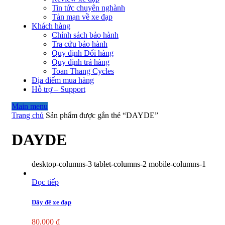
Tin tức chuyên nghành
Tản mạn về xe đạp
Khách hàng
Chính sách bảo hành
Tra cứu bảo hành
Quy định Đổi hàng
Quy định trả hàng
Toan Thang Cycles
Địa điểm mua hàng
Hỗ trợ – Support
Main menu
Trang chủ
Sản phẩm được gắn thẻ “DAYDE”
DAYDE
desktop-columns-3 tablet-columns-2 mobile-columns-1
Đọc tiếp
Dây đề xe đạp
80,000
₫