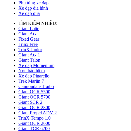
Phụ tùng xe đạp
Xe đạp địa hình
Xe đạp đua
TÌM KIẾM NHIỀU:
Giant Latte
Giant Atx
Fixed Gear
Trinx Free
TrinX Junior
Giant Atx 1
Giant Talon
Xe đạp Momentum
Nón bảo hiểm
Xe đạp Pinarello
Trek Marlin 7
Cannondale Trail 6
Giant OCR 5500
Giant OCR 5700
Giant SCR 2
Giant OCR 2800
Giant Propel ADV 2
TrinX Tempo 1.0
Giant OCR 2600
Giant TCR 6700