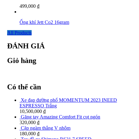
499,000
₫
Ống khí Jett Co2 16gram
All Products
ĐÁNH GIÁ
Giỏ hàng
Có thể cần
Xe đạp đường phố MOMENTUM 2023 INEED
ESPRESSO Trắng
10,500,000
₫
Găng tay Amazing Comfort Fit cụt ngón
320,000
₫
Cặp ngàm thắng V nhôm
180,000
₫