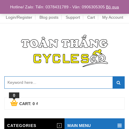
Home
Hotline/ Zalo: Tiến: 0378431789 - Vân: 0906305305
Bỏ qua
Login/Register
Blog posts
Support
Cart
My Account
0
CART:
0
₫
CATEGORIES
MAIN MENU