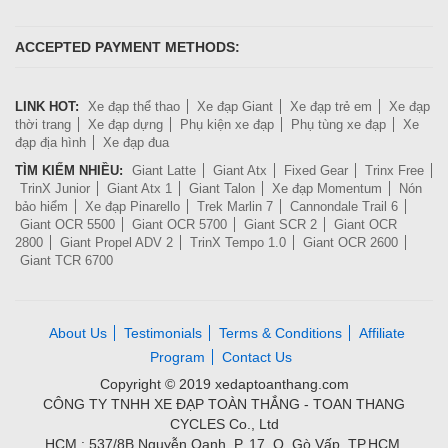
ACCEPTED PAYMENT METHODS:
LINK HOT:
Xe đạp thể thao
Xe đạp Giant
Xe đạp trẻ em
Xe đạp
thời trang
Xe đạp dựng
Phụ kiện xe đạp
Phụ tùng xe đạp
Xe
đạp địa hình
Xe đạp đua
TÌM KIẾM NHIỀU:
Giant Latte
Giant Atx
Fixed Gear
Trinx Free
TrinX Junior
Giant Atx 1
Giant Talon
Xe đạp Momentum
Nón
bảo hiểm
Xe đạp Pinarello
Trek Marlin 7
Cannondale Trail 6
Giant OCR 5500
Giant OCR 5700
Giant SCR 2
Giant OCR
2800
Giant Propel ADV 2
TrinX Tempo 1.0
Giant OCR 2600
Giant TCR 6700
About Us
Testimonials
Terms & Conditions
Affiliate
Program
Contact Us
Copyright © 2019 xedaptoanthang.com
CÔNG TY TNHH XE ĐẠP TOÀN THẮNG - TOAN THANG
CYCLES Co., Ltd
HCM : 537/8B Nguyễn Oanh, P. 17, Q. Gò Vấp, TP.HCM.