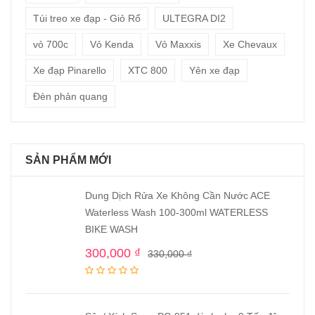
Túi treo xe đạp - Giỏ Rổ
ULTEGRA DI2
vỏ 700c
Vỏ Kenda
Vỏ Maxxis
Xe Chevaux
Xe đạp Pinarello
XTC 800
Yên xe đạp
Đèn phản quang
SẢN PHẨM MỚI
Dung Dịch Rửa Xe Không Cần Nước ACE
Waterless Wash 100-300ml WATERLESS
BIKE WASH
300,000
₫
330,000
₫