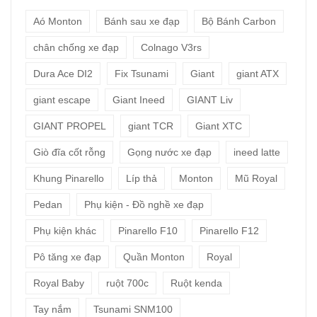
Aó Monton
Bánh sau xe đạp
Bộ Bánh Carbon
chân chống xe đạp
Colnago V3rs
Dura Ace DI2
Fix Tsunami
Giant
giant ATX
giant escape
Giant Ineed
GIANT Liv
GIANT PROPEL
giant TCR
Giant XTC
Giò đĩa cốt rỗng
Gọng nước xe đạp
ineed latte
Khung Pinarello
Líp thả
Monton
Mũ Royal
Pedan
Phụ kiện - Đồ nghề xe đạp
Phụ kiện khác
Pinarello F10
Pinarello F12
Pô tăng xe đạp
Quần Monton
Royal
Royal Baby
ruột 700c
Ruột kenda
Tay nắm
Tsunami SNM100