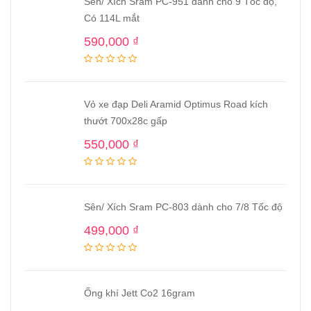
Sên/ Xích Sram PC-951 dành cho 9 Tốc độ,
Có 114L mắt
590,000
₫
Vỏ xe đạp Deli Aramid Optimus Road kích
thướt 700x28c gấp
550,000
₫
Sên/ Xích Sram PC-803 dành cho 7/8 Tốc độ
499,000
₫
Ống khí Jett Co2 16gram