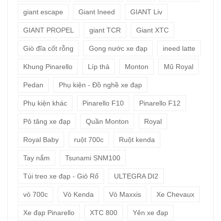
giant escape
Giant Ineed
GIANT Liv
GIANT PROPEL
giant TCR
Giant XTC
Giò đĩa cốt rỗng
Gọng nước xe đạp
ineed latte
Khung Pinarello
Líp thả
Monton
Mũ Royal
Pedan
Phụ kiện - Đồ nghề xe đạp
Phụ kiện khác
Pinarello F10
Pinarello F12
Pô tăng xe đạp
Quần Monton
Royal
Royal Baby
ruột 700c
Ruột kenda
Tay nắm
Tsunami SNM100
Túi treo xe đạp - Giỏ Rổ
ULTEGRA DI2
vỏ 700c
Vỏ Kenda
Vỏ Maxxis
Xe Chevaux
Xe đạp Pinarello
XTC 800
Yên xe đạp