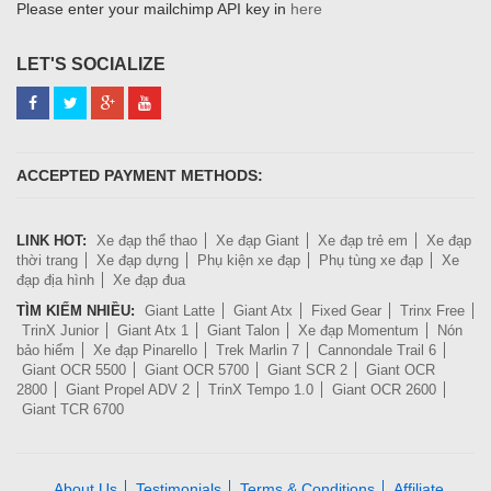
Please enter your mailchimp API key in
here
LET'S SOCIALIZE
ACCEPTED PAYMENT METHODS:
LINK HOT:
Xe đạp thể thao
Xe đạp Giant
Xe đạp trẻ em
Xe đạp
thời trang
Xe đạp dựng
Phụ kiện xe đạp
Phụ tùng xe đạp
Xe
đạp địa hình
Xe đạp đua
TÌM KIẾM NHIỀU:
Giant Latte
Giant Atx
Fixed Gear
Trinx Free
TrinX Junior
Giant Atx 1
Giant Talon
Xe đạp Momentum
Nón
bảo hiểm
Xe đạp Pinarello
Trek Marlin 7
Cannondale Trail 6
Giant OCR 5500
Giant OCR 5700
Giant SCR 2
Giant OCR
2800
Giant Propel ADV 2
TrinX Tempo 1.0
Giant OCR 2600
Giant TCR 6700
About Us
Testimonials
Terms & Conditions
Affiliate