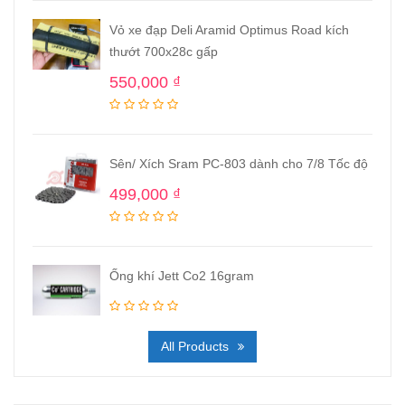
Vỏ xe đạp Deli Aramid Optimus Road kích
thướt 700x28c gấp
550,000
₫
Sên/ Xích Sram PC-803 dành cho 7/8 Tốc độ
499,000
₫
Ống khí Jett Co2 16gram
All Products