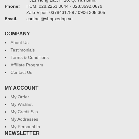
Phone:
HCM: 028.2253.0644 - 028.3592.0679
Zalo-Viper: 0378431789 / 0906.305.305
Email:
contact@shopxedap.vn
COMPANY
About Us
Testimonials
Terms & Conditions
Affiliate Program
Contact Us
MY ACCOUNT
My Order
My Wishlist
My Credit Slip
My Addresses
My Personal In
NEWSLETTER