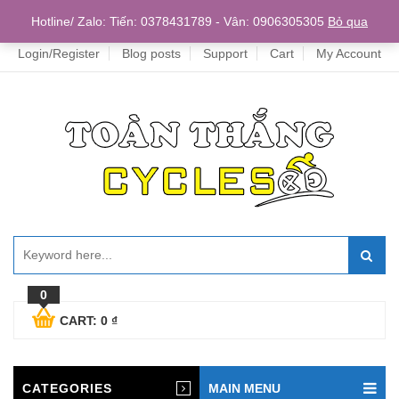
Home
Hotline/ Zalo: Tiến: 0378431789 - Vân: 0906305305
Bỏ qua
Login/Register
Blog posts
Support
Cart
My Account
0
CART:
0
₫
CATEGORIES
MAIN MENU