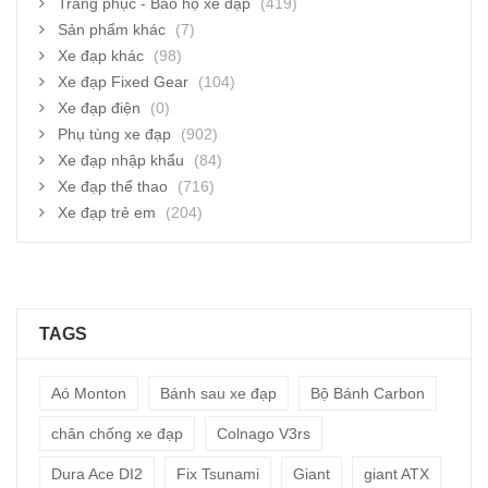
Trang phục - Bảo hộ xe đạp
(419)
Sản phẩm khác
(7)
Xe đạp khác
(98)
Xe đạp Fixed Gear
(104)
Xe đạp điện
(0)
Phụ tùng xe đạp
(902)
Xe đạp nhập khẩu
(84)
Xe đạp thể thao
(716)
Xe đạp trẻ em
(204)
TAGS
Aó Monton
Bánh sau xe đạp
Bộ Bánh Carbon
chân chống xe đạp
Colnago V3rs
Dura Ace DI2
Fix Tsunami
Giant
giant ATX