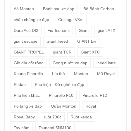
Aó Monton
Bánh sau xe đạp
Bộ Bánh Carbon
chân chống xe đạp
Colnago V3rs
Dura Ace DI2
Fix Tsunami
Giant
giant ATX
giant escape
Giant Ineed
GIANT Liv
GIANT PROPEL
giant TCR
Giant XTC
Giò đĩa cốt rỗng
Gọng nước xe đạp
ineed latte
Khung Pinarello
Líp thả
Monton
Mũ Royal
Pedan
Phụ kiện - Đồ nghề xe đạp
Phụ kiện khác
Pinarello F10
Pinarello F12
Pô tăng xe đạp
Quần Monton
Royal
Royal Baby
ruột 700c
Ruột kenda
Tay nắm
Tsunami SNM100