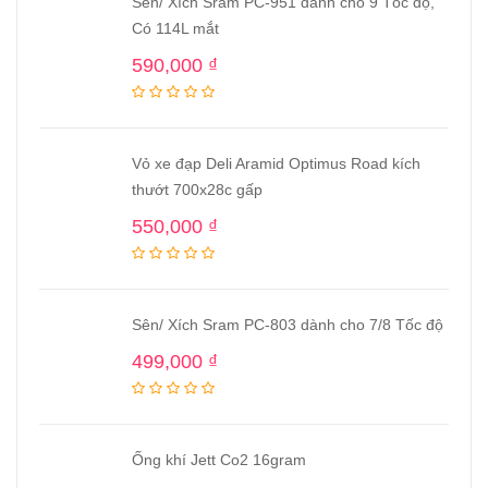
Sên/ Xích Sram PC-951 dành cho 9 Tốc độ,
Có 114L mắt
590,000
₫
Vỏ xe đạp Deli Aramid Optimus Road kích
thướt 700x28c gấp
550,000
₫
Sên/ Xích Sram PC-803 dành cho 7/8 Tốc độ
499,000
₫
Ống khí Jett Co2 16gram