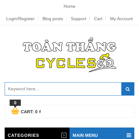
Home
Login/Register
Blog posts
Support
Cart
My Account
0
CART:
0
₫
CATEGORIES
MAIN MENU