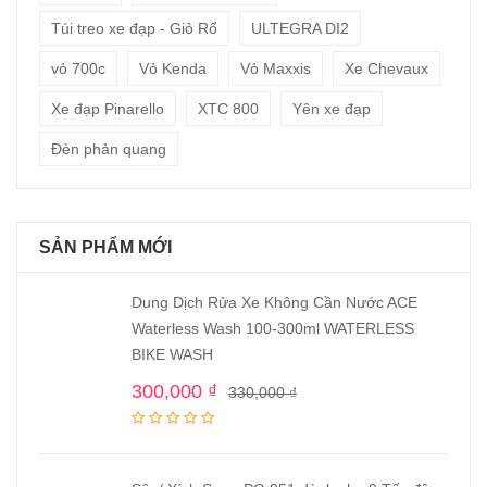
Túi treo xe đạp - Giỏ Rổ
ULTEGRA DI2
vỏ 700c
Vỏ Kenda
Vỏ Maxxis
Xe Chevaux
Xe đạp Pinarello
XTC 800
Yên xe đạp
Đèn phản quang
SẢN PHẨM MỚI
Dung Dịch Rửa Xe Không Cần Nước ACE
Waterless Wash 100-300ml WATERLESS
BIKE WASH
300,000
₫
330,000
₫