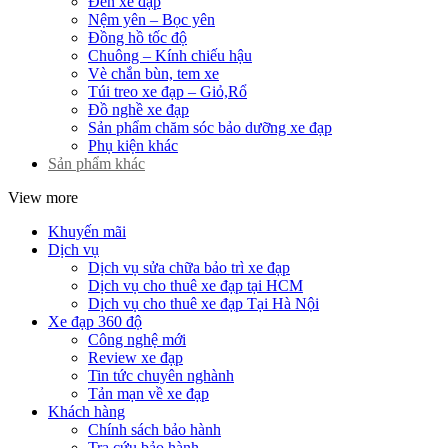
Đèn xe đạp
Nệm yên – Bọc yên
Đồng hồ tốc độ
Chuông – Kính chiếu hậu
Vè chắn bùn, tem xe
Túi treo xe đạp – Giỏ,Rổ
Đồ nghề xe đạp
Sản phẩm chăm sóc bảo dưỡng xe đạp
Phụ kiện khác
Sản phẩm khác
View more
Khuyến mãi
Dịch vụ
Dịch vụ sửa chữa bảo trì xe đạp
Dịch vụ cho thuê xe đạp tại HCM
Dịch vụ cho thuê xe đạp Tại Hà Nội
Xe đạp 360 độ
Công nghệ mới
Review xe đạp
Tin tức chuyên nghành
Tản mạn về xe đạp
Khách hàng
Chính sách bảo hành
Tra cứu bảo hành