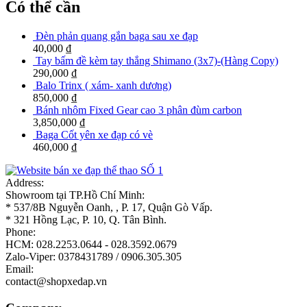
Có thể cần
Đèn phản quang gắn baga sau xe đạp
40,000
₫
Tay bấm đề kèm tay thắng Shimano (3x7)-(Hàng Copy)
290,000
₫
Balo Trinx ( xám- xanh dương)
850,000
₫
Bánh nhôm Fixed Gear cao 3 phân đùm carbon
3,850,000
₫
Baga Cốt yên xe đạp có vè
460,000
₫
Address:
Showroom tại TP.Hồ Chí Minh:
* 537/8B Nguyễn Oanh, , P. 17, Quận Gò Vấp.
* 321 Hồng Lạc, P. 10, Q. Tân Bình.
Phone:
HCM: 028.2253.0644 - 028.3592.0679
Zalo-Viper: 0378431789 / 0906.305.305
Email:
contact@shopxedap.vn