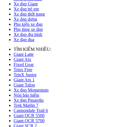
Xe đạp Giant
Xe đạp trẻ em
Xe đạp thời trang
Xe đạp dựng
Phụ kiện xe đạp
Phụ tùng xe đạp
Xe đạp địa hình
Xe đạp đua
TÌM KIẾM NHIỀU:
Giant Latte
Giant Atx
Fixed Gear
Trinx Free
TrinX Junior
Giant Atx 1
Giant Talon
Xe đạp Momentum
Nón bảo hiểm
Xe đạp Pinarello
Trek Marlin 7
Cannondale Trail 6
Giant OCR 5500
Giant OCR 5700
Giant SCR 2