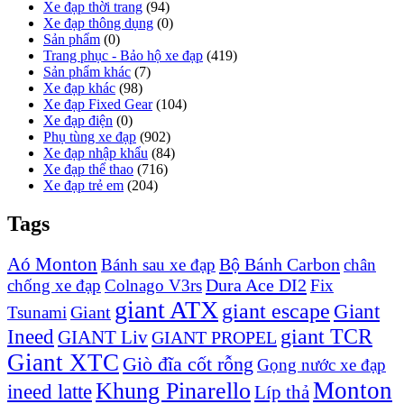
Xe đạp thời trang
(94)
Xe đạp thông dụng
(0)
Sản phẩm
(0)
Trang phục - Bảo hộ xe đạp
(419)
Sản phẩm khác
(7)
Xe đạp khác
(98)
Xe đạp Fixed Gear
(104)
Xe đạp điện
(0)
Phụ tùng xe đạp
(902)
Xe đạp nhập khẩu
(84)
Xe đạp thể thao
(716)
Xe đạp trẻ em
(204)
Tags
Aó Monton
Bộ Bánh Carbon
Bánh sau xe đạp
chân
Dura Ace DI2
chống xe đạp
Colnago V3rs
Fix
giant ATX
giant escape
Giant
Giant
Tsunami
Ineed
giant TCR
GIANT Liv
GIANT PROPEL
Giant XTC
Giò đĩa cốt rỗng
Gọng nước xe đạp
Monton
Khung Pinarello
ineed latte
Líp thả