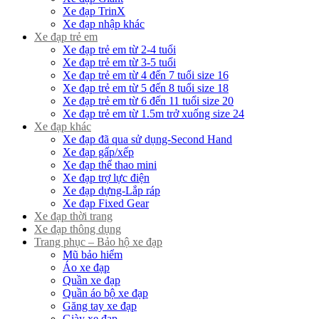
Xe đạp TrinX
Xe đạp nhập khác
Xe đạp trẻ em
Xe đạp trẻ em từ 2-4 tuổi
Xe đạp trẻ em từ 3-5 tuổi
Xe đạp trẻ em từ 4 đến 7 tuổi size 16
Xe đạp trẻ em từ 5 đến 8 tuổi size 18
Xe đạp trẻ em từ 6 đến 11 tuổi size 20
Xe đạp trẻ em từ 1.5m trở xuống size 24
Xe đạp khác
Xe đạp đã qua sử dụng-Second Hand
Xe đạp gấp/xếp
Xe đạp thể thao mini
Xe đạp trợ lực điện
Xe đạp dựng-Lắp ráp
Xe đạp Fixed Gear
Xe đạp thời trang
Xe đạp thông dụng
Trang phục – Bảo hộ xe đạp
Mũ bảo hiểm
Áo xe đạp
Quần xe đạp
Quần áo bộ xe đạp
Găng tay xe đạp
Giày xe đạp