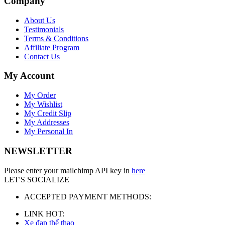
Company
About Us
Testimonials
Terms & Conditions
Affiliate Program
Contact Us
My Account
My Order
My Wishlist
My Credit Slip
My Addresses
My Personal In
NEWSLETTER
Please enter your mailchimp API key in
here
LET'S SOCIALIZE
ACCEPTED PAYMENT METHODS:
LINK HOT:
Xe đạp thể thao