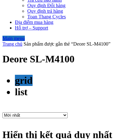
Quy định Đổi hàng
Quy định trả hàng
Toan Thang Cycles
Địa điểm mua hàng
Hỗ trợ – Support
Main menu
Trang chủ
Sản phẩm được gắn thẻ “Deore SL-M4100”
Deore SL-M4100
grid
list
Hiển thị kết quả duy nhất