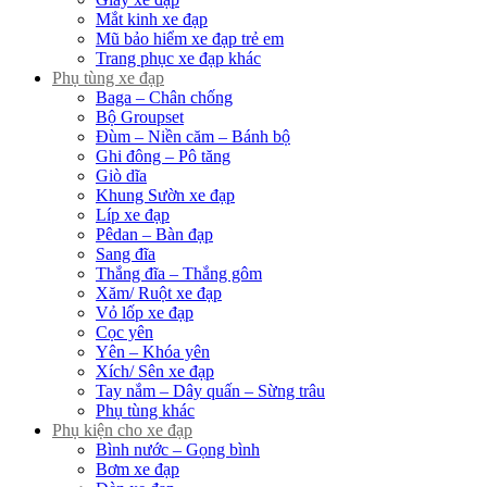
Mắt kinh xe đạp
Mũ bảo hiểm xe đạp trẻ em
Trang phục xe đạp khác
Phụ tùng xe đạp
Baga – Chân chống
Bộ Groupset
Đùm – Niền căm – Bánh bộ
Ghi đông – Pô tăng
Giò dĩa
Khung Sườn xe đạp
Líp xe đạp
Pêdan – Bàn đạp
Sang đĩa
Thắng đĩa – Thắng gôm
Xăm/ Ruột xe đạp
Vỏ lốp xe đạp
Cọc yên
Yên – Khóa yên
Xích/ Sên xe đạp
Tay nắm – Dây quấn – Sừng trâu
Phụ tùng khác
Phụ kiện cho xe đạp
Bình nước – Gọng bình
Bơm xe đạp