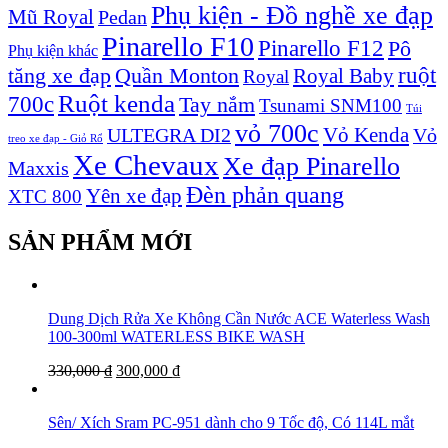
Phụ kiện - Đồ nghề xe đạp
Mũ Royal
Pedan
Pinarello F10
Pinarello F12
Pô
Phụ kiện khác
ruột
tăng xe đạp
Quần Monton
Royal Baby
Royal
Ruột kenda
700c
Tay nắm
Tsunami SNM100
Túi
vỏ 700c
Vỏ Kenda
ULTEGRA DI2
Vỏ
treo xe đạp - Giỏ Rổ
Xe Chevaux
Xe đạp Pinarello
Maxxis
Đèn phản quang
Yên xe đạp
XTC 800
SẢN PHẨM MỚI
Dung Dịch Rửa Xe Không Cần Nước ACE Waterless Wash
100-300ml WATERLESS BIKE WASH
330,000
₫
300,000
₫
Sên/ Xích Sram PC-951 dành cho 9 Tốc độ, Có 114L mắt