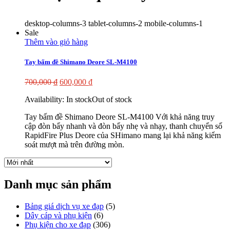
desktop-columns-3 tablet-columns-2 mobile-columns-1
Sale
Thêm vào giỏ hàng
Tay bấm đề Shimano Deore SL-M4100
700,000
₫
600,000
₫
Availability:
In stock
Out of stock
Tay bấm đề Shimano Deore SL-M4100 Với khả năng truy
cập đòn bẩy nhanh và đòn bẩy nhẹ và nhạy, thanh chuyển số
RapidFire Plus Deore của SHimano mang lại khả năng kiểm
soát mượt mà trên đường mòn.
Danh mục sản phẩm
Bảng giá dịch vụ xe đạp
(5)
Dây cáp và phụ kiện
(6)
Phụ kiện cho xe đạp
(306)