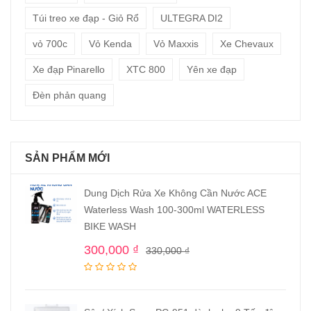
Túi treo xe đạp - Giỏ Rổ
ULTEGRA DI2
vỏ 700c
Vỏ Kenda
Vỏ Maxxis
Xe Chevaux
Xe đạp Pinarello
XTC 800
Yên xe đạp
Đèn phản quang
SẢN PHẨM MỚI
Dung Dịch Rửa Xe Không Cần Nước ACE
Waterless Wash 100-300ml WATERLESS
BIKE WASH
300,000
₫
330,000
₫