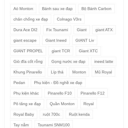
Aó Monton
Bánh sau xe đạp
Bộ Bánh Carbon
chân chống xe đạp
Colnago V3rs
Dura Ace DI2
Fix Tsunami
Giant
giant ATX
giant escape
Giant Ineed
GIANT Liv
GIANT PROPEL
giant TCR
Giant XTC
Giò đĩa cốt rỗng
Gọng nước xe đạp
ineed latte
Khung Pinarello
Líp thả
Monton
Mũ Royal
Pedan
Phụ kiện - Đồ nghề xe đạp
Phụ kiện khác
Pinarello F10
Pinarello F12
Pô tăng xe đạp
Quần Monton
Royal
Royal Baby
ruột 700c
Ruột kenda
Tay nắm
Tsunami SNM100