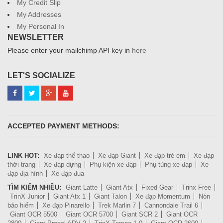
My Credit Slip
My Addresses
My Personal In
NEWSLETTER
Please enter your mailchimp API key in
here
LET'S SOCIALIZE
ACCEPTED PAYMENT METHODS:
LINK HOT:
Xe đạp thể thao
Xe đạp Giant
Xe đạp trẻ em
Xe đạp
thời trang
Xe đạp dựng
Phụ kiện xe đạp
Phụ tùng xe đạp
Xe
đạp địa hình
Xe đạp đua
TÌM KIẾM NHIỀU:
Giant Latte
Giant Atx
Fixed Gear
Trinx Free
TrinX Junior
Giant Atx 1
Giant Talon
Xe đạp Momentum
Nón
bảo hiểm
Xe đạp Pinarello
Trek Marlin 7
Cannondale Trail 6
Giant OCR 5500
Giant OCR 5700
Giant SCR 2
Giant OCR