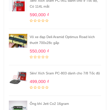
Sên/ Xích Sram PC-951 dành cho 9 Tốc độ,
Có 114L mắt
590,000
₫
Vỏ xe đạp Deli Aramid Optimus Road kích
thướt 700x28c gấp
550,000
₫
Sên/ Xích Sram PC-803 dành cho 7/8 Tốc độ
499,000
₫
Ống khí Jett Co2 16gram