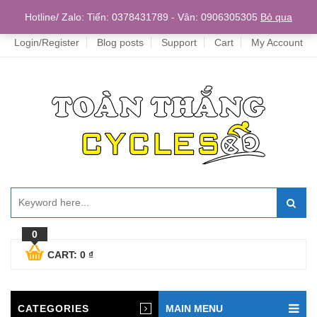
Home
Hotline/ Zalo: Tiến: 0378431789 - Vân: 0906305305
Bỏ qua
Login/Register
Blog posts
Support
Cart
My Account
0
CART:
0
₫
CATEGORIES
MAIN MENU