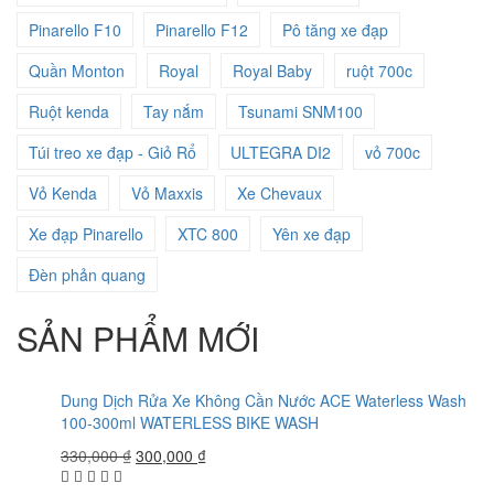
Pinarello F10
Pinarello F12
Pô tăng xe đạp
Quần Monton
Royal
Royal Baby
ruột 700c
Ruột kenda
Tay nắm
Tsunami SNM100
Túi treo xe đạp - Giỏ Rổ
ULTEGRA DI2
vỏ 700c
Vỏ Kenda
Vỏ Maxxis
Xe Chevaux
Xe đạp Pinarello
XTC 800
Yên xe đạp
Đèn phản quang
SẢN PHẨM MỚI
Dung Dịch Rửa Xe Không Cần Nước ACE Waterless Wash
100-300ml WATERLESS BIKE WASH
330,000
₫
300,000
₫