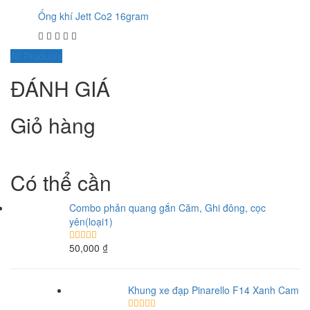
Ống khí Jett Co2 16gram
All Products
ĐÁNH GIÁ
Giỏ hàng
Có thể cần
Combo phản quang gắn Căm, Ghi đông, cọc
yên(loại1)
50,000
₫
Khung xe đạp Pinarello F14 Xanh Cam