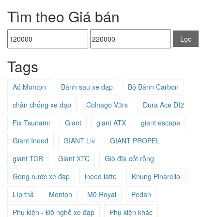
Tìm theo Giá bán
Giá
Giá
Lọc
thấp
cao
Tags
nhất
nhất
Aó Monton
Bánh sau xe đạp
Bộ Bánh Carbon
chân chống xe đạp
Colnago V3rs
Dura Ace DI2
Fix Tsunami
Giant
giant ATX
giant escape
Giant Ineed
GIANT Liv
GIANT PROPEL
giant TCR
Giant XTC
Giò đĩa cốt rỗng
Gọng nước xe đạp
ineed latte
Khung Pinarello
Líp thả
Monton
Mũ Royal
Pedan
Phụ kiện - Đồ nghề xe đạp
Phụ kiện khác