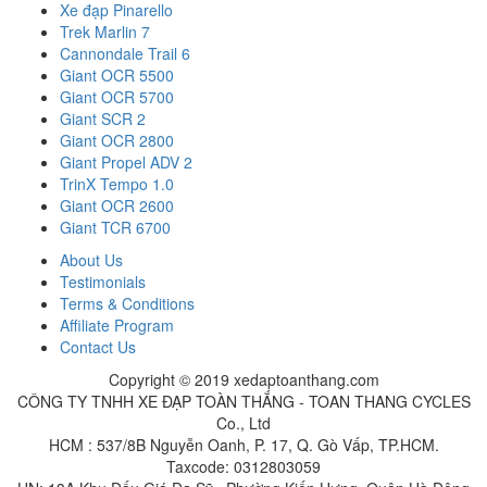
Xe đạp Pinarello
Trek Marlin 7
Cannondale Trail 6
Giant OCR 5500
Giant OCR 5700
Giant SCR 2
Giant OCR 2800
Giant Propel ADV 2
TrinX Tempo 1.0
Giant OCR 2600
Giant TCR 6700
About Us
Testimonials
Terms & Conditions
Affiliate Program
Contact Us
Copyright © 2019 xedaptoanthang.com
CÔNG TY TNHH XE ĐẠP TOÀN THẮNG - TOAN THANG CYCLES
Co., Ltd
HCM : 537/8B Nguyễn Oanh, P. 17, Q. Gò Vấp, TP.HCM.
Taxcode: 0312803059