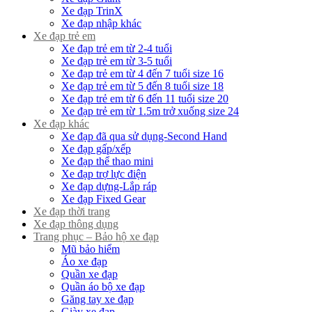
Xe đạp TrinX
Xe đạp nhập khác
Xe đạp trẻ em
Xe đạp trẻ em từ 2-4 tuổi
Xe đạp trẻ em từ 3-5 tuổi
Xe đạp trẻ em từ 4 đến 7 tuổi size 16
Xe đạp trẻ em từ 5 đến 8 tuổi size 18
Xe đạp trẻ em từ 6 đến 11 tuổi size 20
Xe đạp trẻ em từ 1.5m trở xuống size 24
Xe đạp khác
Xe đạp đã qua sử dụng-Second Hand
Xe đạp gấp/xếp
Xe đạp thể thao mini
Xe đạp trợ lực điện
Xe đạp dựng-Lắp ráp
Xe đạp Fixed Gear
Xe đạp thời trang
Xe đạp thông dụng
Trang phục – Bảo hộ xe đạp
Mũ bảo hiểm
Áo xe đạp
Quần xe đạp
Quần áo bộ xe đạp
Găng tay xe đạp
Giày xe đạp