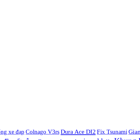
Dura Ace DI2
Gian
ống xe đạp
Colnago V3rs
Fix Tsunami