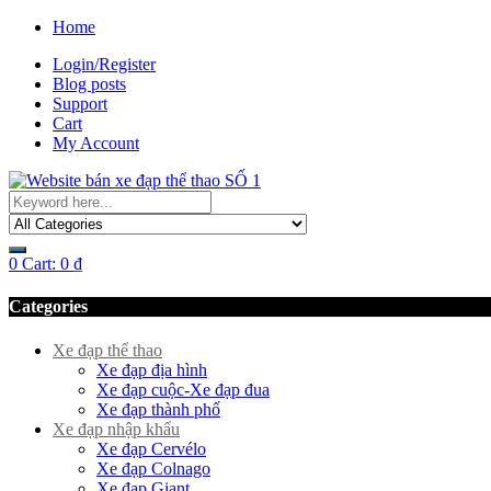
Home
Login/Register
Blog posts
Support
Cart
My Account
0
Cart:
0
₫
Categories
Xe đạp thể thao
Xe đạp địa hình
Xe đạp cuộc-Xe đạp đua
Xe đạp thành phố
Xe đạp nhập khẩu
Xe đạp Cervélo
Xe đạp Colnago
Xe đạp Giant