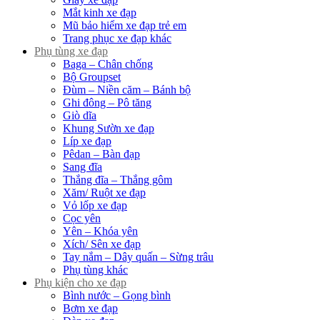
Mắt kinh xe đạp
Mũ bảo hiểm xe đạp trẻ em
Trang phục xe đạp khác
Phụ tùng xe đạp
Baga – Chân chống
Bộ Groupset
Đùm – Niền căm – Bánh bộ
Ghi đông – Pô tăng
Giò dĩa
Khung Sườn xe đạp
Líp xe đạp
Pêdan – Bàn đạp
Sang đĩa
Thắng đĩa – Thắng gôm
Xăm/ Ruột xe đạp
Vỏ lốp xe đạp
Cọc yên
Yên – Khóa yên
Xích/ Sên xe đạp
Tay nắm – Dây quấn – Sừng trâu
Phụ tùng khác
Phụ kiện cho xe đạp
Bình nước – Gọng bình
Bơm xe đạp