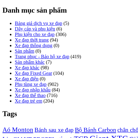
Danh mục sản phẩm
Bảng giá dịch vụ xe đạp
(5)
Dây cáp và phụ kiện
(6)
Phụ kiện cho xe đạp
(306)
Xe đạp thời trang
(94)
Xe đạp thông dụng
(0)
Sản phẩm
(0)
Trang phục - Bảo hộ xe đạp
(419)
Sản phẩm khác
(7)
Xe đạp khác
(98)
Xe đạp Fixed Gear
(104)
Xe đạp điện
(0)
Phụ tùng xe đạp
(902)
Xe đạp nhập khẩu
(84)
Xe đạp thể thao
(716)
Xe đạp trẻ em
(204)
Tags
Aó Monton
Bộ Bánh Carbon
Bánh sau xe đạp
chân ch