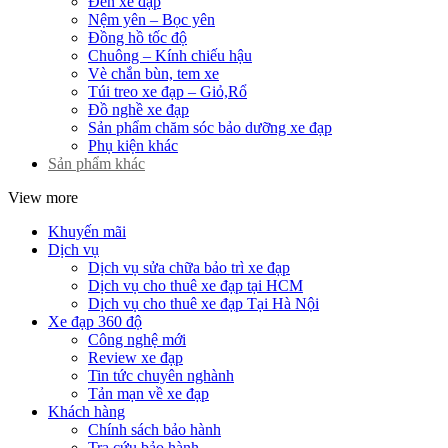
Đèn xe đạp
Nệm yên – Bọc yên
Đồng hồ tốc độ
Chuông – Kính chiếu hậu
Vè chắn bùn, tem xe
Túi treo xe đạp – Giỏ,Rổ
Đồ nghề xe đạp
Sản phẩm chăm sóc bảo dưỡng xe đạp
Phụ kiện khác
Sản phẩm khác
View more
Khuyến mãi
Dịch vụ
Dịch vụ sửa chữa bảo trì xe đạp
Dịch vụ cho thuê xe đạp tại HCM
Dịch vụ cho thuê xe đạp Tại Hà Nội
Xe đạp 360 độ
Công nghệ mới
Review xe đạp
Tin tức chuyên nghành
Tản mạn về xe đạp
Khách hàng
Chính sách bảo hành
Tra cứu bảo hành