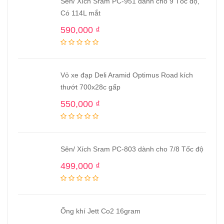
Sên/ Xích Sram PC-951 dành cho 9 Tốc độ,
Có 114L mắt
590,000
₫
Vỏ xe đạp Deli Aramid Optimus Road kích
thướt 700x28c gấp
550,000
₫
Sên/ Xích Sram PC-803 dành cho 7/8 Tốc độ
499,000
₫
Ống khí Jett Co2 16gram