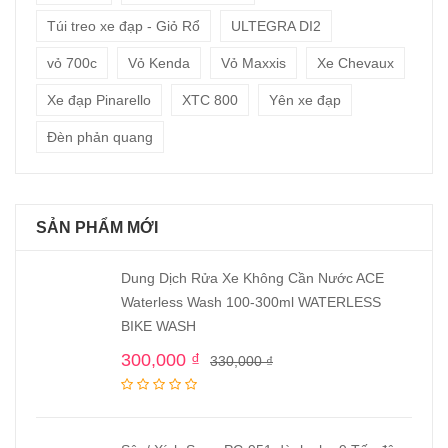
Túi treo xe đạp - Giỏ Rổ
ULTEGRA DI2
vỏ 700c
Vỏ Kenda
Vỏ Maxxis
Xe Chevaux
Xe đạp Pinarello
XTC 800
Yên xe đạp
Đèn phản quang
SẢN PHẨM MỚI
Dung Dịch Rửa Xe Không Cần Nước ACE
Waterless Wash 100-300ml WATERLESS
BIKE WASH
300,000
₫
330,000
₫