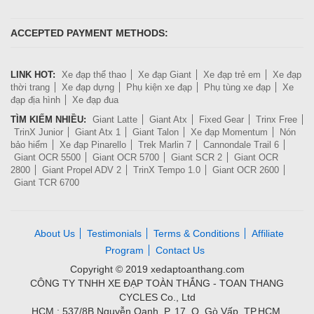
ACCEPTED PAYMENT METHODS:
LINK HOT:
Xe đạp thể thao
Xe đạp Giant
Xe đạp trẻ em
Xe đạp
thời trang
Xe đạp dựng
Phụ kiện xe đạp
Phụ tùng xe đạp
Xe
đạp địa hình
Xe đạp đua
TÌM KIẾM NHIỀU:
Giant Latte
Giant Atx
Fixed Gear
Trinx Free
TrinX Junior
Giant Atx 1
Giant Talon
Xe đạp Momentum
Nón
bảo hiểm
Xe đạp Pinarello
Trek Marlin 7
Cannondale Trail 6
Giant OCR 5500
Giant OCR 5700
Giant SCR 2
Giant OCR
2800
Giant Propel ADV 2
TrinX Tempo 1.0
Giant OCR 2600
Giant TCR 6700
About Us
Testimonials
Terms & Conditions
Affiliate
Program
Contact Us
Copyright © 2019 xedaptoanthang.com
CÔNG TY TNHH XE ĐẠP TOÀN THẮNG - TOAN THANG
CYCLES Co., Ltd
HCM : 537/8B Nguyễn Oanh, P. 17, Q. Gò Vấp, TP.HCM.