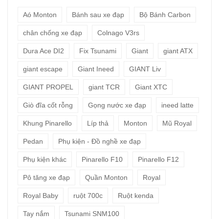
Aó Monton
Bánh sau xe đạp
Bộ Bánh Carbon
chân chống xe đạp
Colnago V3rs
Dura Ace DI2
Fix Tsunami
Giant
giant ATX
giant escape
Giant Ineed
GIANT Liv
GIANT PROPEL
giant TCR
Giant XTC
Giò đĩa cốt rỗng
Gọng nước xe đạp
ineed latte
Khung Pinarello
Líp thả
Monton
Mũ Royal
Pedan
Phụ kiện - Đồ nghề xe đạp
Phụ kiện khác
Pinarello F10
Pinarello F12
Pô tăng xe đạp
Quần Monton
Royal
Royal Baby
ruột 700c
Ruột kenda
Tay nắm
Tsunami SNM100