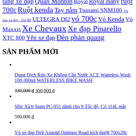
ruột
tăng xe đạp
Quần Monton
Royal Baby
Royal
Ruột kenda
700c
Tay nắm
Tsunami SNM100
Túi
vỏ 700c
Vỏ Kenda
ULTEGRA DI2
Vỏ
treo xe đạp - Giỏ Rổ
Xe Chevaux
Xe đạp Pinarello
Maxxis
Đèn phản quang
Yên xe đạp
XTC 800
SẢN PHẨM MỚI
Dung Dịch Rửa Xe Không Cần Nước ACE Waterless Wash
100-300ml WATERLESS BIKE WASH
330,000
₫
300,000
₫
Sên/ Xích Sram PC-951 dành cho 9 Tốc độ, Có 114L mắt
590,000
₫
Vỏ xe đạp Deli Aramid Optimus Road kích thướt 700x28c