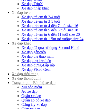
Xe đạp TrinX
Xe đạp nhập khác
Xe đạp trẻ em
Xe đạp trẻ em từ 2-4 tuổi
Xe đạp trẻ em từ 3-5 tuổi
Xe đạp trẻ em từ 4 đến 7 tuổi size 16
Xe đạp trẻ em từ 5 đến 8 tuổi size 18
Xe đạp trẻ em từ 6 đến 11 tuổi size 20
Xe đạp trẻ em từ 1.5m trở xuống size 24
Xe đạp khác
Xe đạp đã qua sử dụng-Second Hand
Xe đạp gấp/xếp
Xe đạp thể thao mini
Xe đạp trợ lực điện
Xe đạp dựng-Lắp ráp
Xe đạp Fixed Gear
Xe đạp thời trang
Xe đạp thông dụng
Trang phục – Bảo hộ xe đạp
Mũ bảo hiểm
Áo xe đạp
Quần xe đạp
Quần áo bộ xe đạp
Găng tay xe đạp
Giày xe đạp