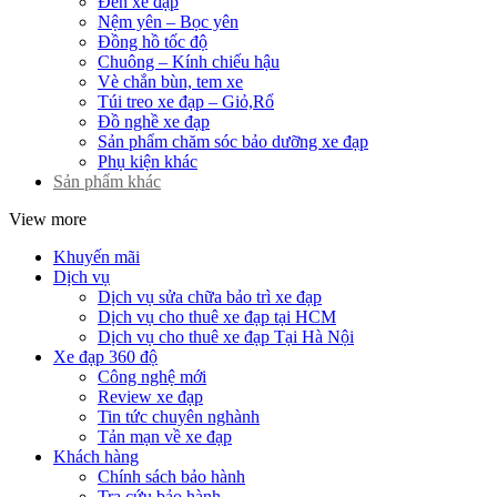
Đèn xe đạp
Nệm yên – Bọc yên
Đồng hồ tốc độ
Chuông – Kính chiếu hậu
Vè chắn bùn, tem xe
Túi treo xe đạp – Giỏ,Rổ
Đồ nghề xe đạp
Sản phẩm chăm sóc bảo dưỡng xe đạp
Phụ kiện khác
Sản phẩm khác
View more
Khuyến mãi
Dịch vụ
Dịch vụ sửa chữa bảo trì xe đạp
Dịch vụ cho thuê xe đạp tại HCM
Dịch vụ cho thuê xe đạp Tại Hà Nội
Xe đạp 360 độ
Công nghệ mới
Review xe đạp
Tin tức chuyên nghành
Tản mạn về xe đạp
Khách hàng
Chính sách bảo hành
Tra cứu bảo hành