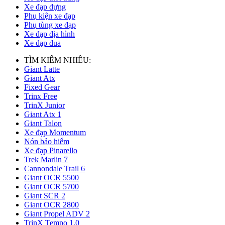
Xe đạp dựng
Phụ kiện xe đạp
Phụ tùng xe đạp
Xe đạp địa hình
Xe đạp đua
TÌM KIẾM NHIỀU:
Giant Latte
Giant Atx
Fixed Gear
Trinx Free
TrinX Junior
Giant Atx 1
Giant Talon
Xe đạp Momentum
Nón bảo hiểm
Xe đạp Pinarello
Trek Marlin 7
Cannondale Trail 6
Giant OCR 5500
Giant OCR 5700
Giant SCR 2
Giant OCR 2800
Giant Propel ADV 2
TrinX Tempo 1.0