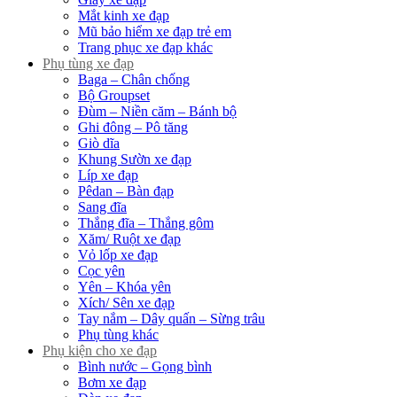
Mắt kinh xe đạp
Mũ bảo hiểm xe đạp trẻ em
Trang phục xe đạp khác
Phụ tùng xe đạp
Baga – Chân chống
Bộ Groupset
Đùm – Niền căm – Bánh bộ
Ghi đông – Pô tăng
Giò dĩa
Khung Sườn xe đạp
Líp xe đạp
Pêdan – Bàn đạp
Sang đĩa
Thắng đĩa – Thắng gôm
Xăm/ Ruột xe đạp
Vỏ lốp xe đạp
Cọc yên
Yên – Khóa yên
Xích/ Sên xe đạp
Tay nắm – Dây quấn – Sừng trâu
Phụ tùng khác
Phụ kiện cho xe đạp
Bình nước – Gọng bình
Bơm xe đạp