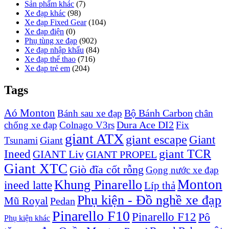
Sản phẩm khác
(7)
Xe đạp khác
(98)
Xe đạp Fixed Gear
(104)
Xe đạp điện
(0)
Phụ tùng xe đạp
(902)
Xe đạp nhập khẩu
(84)
Xe đạp thể thao
(716)
Xe đạp trẻ em
(204)
Tags
Aó Monton
Bộ Bánh Carbon
Bánh sau xe đạp
chân
Dura Ace DI2
chống xe đạp
Colnago V3rs
Fix
giant ATX
giant escape
Giant
Giant
Tsunami
Ineed
giant TCR
GIANT Liv
GIANT PROPEL
Giant XTC
Giò đĩa cốt rỗng
Gọng nước xe đạp
Monton
Khung Pinarello
ineed latte
Líp thả
Phụ kiện - Đồ nghề xe đạp
Mũ Royal
Pedan
Pinarello F10
Pinarello F12
Pô
Phụ kiện khác