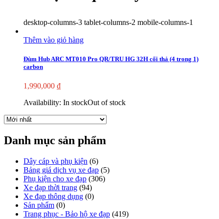
desktop-columns-3 tablet-columns-2 mobile-columns-1
Thêm vào giỏ hàng
Đùm Hub ARC MT010 Pro QR/TRU HG 32H cối thả (4 trong 1)
carbon
1,990,000
₫
Availability:
In stock
Out of stock
Danh mục sản phẩm
Dây cáp và phụ kiện
(6)
Bảng giá dịch vụ xe đạp
(5)
Phụ kiện cho xe đạp
(306)
Xe đạp thời trang
(94)
Xe đạp thông dụng
(0)
Sản phẩm
(0)
Trang phục - Bảo hộ xe đạp
(419)