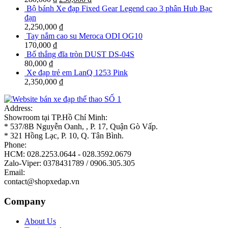
Bộ bánh Xe đạp Fixed Gear Legend cao 3 phân Hub Bạc
đạn
2,250,000
₫
Tay nắm cao su Meroca ODI OG10
170,000
₫
Bố thắng đĩa tròn DUST DS-04S
80,000
₫
Xe đạp trẻ em LanQ 1253 Pink
2,350,000
₫
Address:
Showroom tại TP.Hồ Chí Minh:
* 537/8B Nguyễn Oanh, , P. 17, Quận Gò Vấp.
* 321 Hồng Lạc, P. 10, Q. Tân Bình.
Phone:
HCM: 028.2253.0644 - 028.3592.0679
Zalo-Viper: 0378431789 / 0906.305.305
Email:
contact@shopxedap.vn
Company
About Us