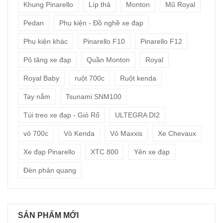
Khung Pinarello
Líp thả
Monton
Mũ Royal
Pedan
Phụ kiện - Đồ nghề xe đạp
Phụ kiện khác
Pinarello F10
Pinarello F12
Pô tăng xe đạp
Quần Monton
Royal
Royal Baby
ruột 700c
Ruột kenda
Tay nắm
Tsunami SNM100
Túi treo xe đạp - Giỏ Rổ
ULTEGRA DI2
vỏ 700c
Vỏ Kenda
Vỏ Maxxis
Xe Chevaux
Xe đạp Pinarello
XTC 800
Yên xe đạp
Đèn phản quang
SẢN PHẨM MỚI