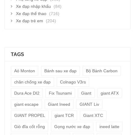
Xe đạp nhập khẩu
(84)
Xe đạp thể thao
(716)
Xe đạp trẻ em
(204)
TAGS
Aó Monton
Bánh sau xe đạp
Bộ Bánh Carbon
chân chống xe đạp
Colnago V3rs
Dura Ace DI2
Fix Tsunami
Giant
giant ATX
giant escape
Giant Ineed
GIANT Liv
GIANT PROPEL
giant TCR
Giant XTC
Giò đĩa cốt rỗng
Gọng nước xe đạp
ineed latte