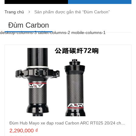
Trang chủ
Sản phẩm được gắn thẻ “Đùm Carbon”
Đùm Carbon
desktop-columns-3 tablet-columns-2 mobile-columns-1
Đùm Hub Mayo xe đạp road Carbon ARC RT025 20/24 chuẩn QR căm thẳng, líp từ 8 tới 11 tốc độ
2,290,000
₫