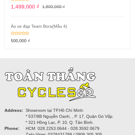
1,499,000
₫
1,800,000
₫
Áo xe đạp Team Bora(Mẫu 4)
500,000
₫
Address:
Showroom tại TP.Hồ Chí Minh:
* 537/8B Nguyễn Oanh, , P. 17, Quận Gò Vấp.
* 321 Hồng Lạc, P. 10, Q. Tân Bình.
Phone:
HCM: 028.2253.0644 - 028.3592.0679
Zalo-Viper: 0378431789 / 0906.305.305