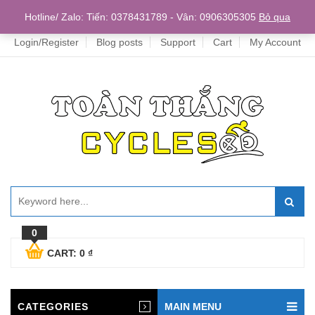
Home
Hotline/ Zalo: Tiến: 0378431789 - Vân: 0906305305
Bỏ qua
Login/Register
Blog posts
Support
Cart
My Account
0
CART:
0
₫
CATEGORIES
MAIN MENU