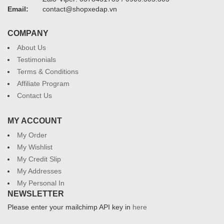
Email:
contact@shopxedap.vn
COMPANY
About Us
Testimonials
Terms & Conditions
Affiliate Program
Contact Us
MY ACCOUNT
My Order
My Wishlist
My Credit Slip
My Addresses
My Personal In
NEWSLETTER
Please enter your mailchimp API key in
here