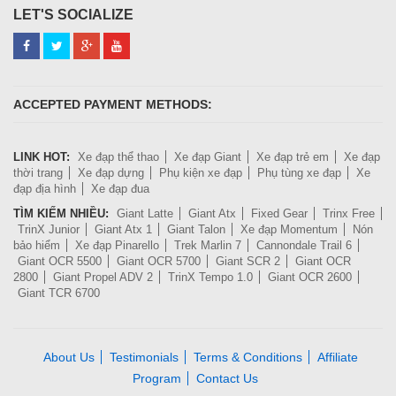
LET'S SOCIALIZE
ACCEPTED PAYMENT METHODS:
LINK HOT:
Xe đạp thể thao
Xe đạp Giant
Xe đạp trẻ em
Xe đạp
thời trang
Xe đạp dựng
Phụ kiện xe đạp
Phụ tùng xe đạp
Xe
đạp địa hình
Xe đạp đua
TÌM KIẾM NHIỀU:
Giant Latte
Giant Atx
Fixed Gear
Trinx Free
TrinX Junior
Giant Atx 1
Giant Talon
Xe đạp Momentum
Nón
bảo hiểm
Xe đạp Pinarello
Trek Marlin 7
Cannondale Trail 6
Giant OCR 5500
Giant OCR 5700
Giant SCR 2
Giant OCR
2800
Giant Propel ADV 2
TrinX Tempo 1.0
Giant OCR 2600
Giant TCR 6700
About Us
Testimonials
Terms & Conditions
Affiliate
Program
Contact Us