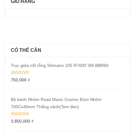
GIỎ HÀNG
CÓ THỂ CẦN
Trục giữa cốt rỗng Shimano 105 R7000 SM-BBR60
750,000
₫
Bộ bánh Nhôm Road Mavic Cosmic Đùm Nhôm
700Cx40mm Thắng vành(Tem đen)
3,850,000
₫