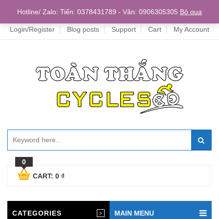
Home
Hotline/ Zalo: Tiến: 0378431789 - Vân: 0906305305
Bỏ qua
Login/Register
Blog posts
Support
Cart
My Account
0
CART:
0
₫
CATEGORIES
MAIN MENU