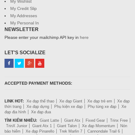
My Wishlist
My Credit Slip
My Addresses
My Personal In
NEWSLETTER
Please enter your mailchimp API key in
here
LET'S SOCIALIZE
ACCEPTED PAYMENT METHODS:
LINK HOT:
Xe đạp thể thao
Xe đạp Giant
Xe đạp trẻ em
Xe đạp
thời trang
Xe đạp dựng
Phụ kiện xe đạp
Phụ tùng xe đạp
Xe
đạp địa hình
Xe đạp đua
TÌM KIẾM NHIỀU:
Giant Latte
Giant Atx
Fixed Gear
Trinx Free
TrinX Junior
Giant Atx 1
Giant Talon
Xe đạp Momentum
Nón
bảo hiểm
Xe đạp Pinarello
Trek Marlin 7
Cannondale Trail 6