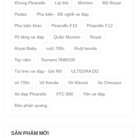
Khung Pinarello
Líp thả
Monton
Mũ Royal
Pedan
Phụ kiện - Đồ nghề xe đạp
Phụ kiện khác
Pinarello F10
Pinarello F12
Pô tăng xe đạp
Quần Monton
Royal
Royal Baby
ruột 700c
Ruột kenda
Tay nắm
Tsunami SNM100
Túi treo xe đạp - Giỏ Rổ
ULTEGRA DI2
vỏ 700c
Vỏ Kenda
Vỏ Maxxis
Xe Chevaux
Xe đạp Pinarello
XTC 800
Yên xe đạp
Đèn phản quang
SẢN PHẨM MỚI