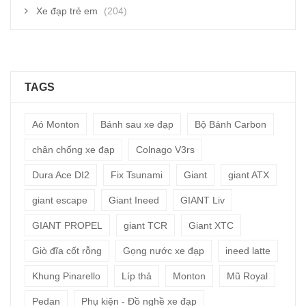
Xe đạp trẻ em
(204)
TAGS
Aó Monton
Bánh sau xe đạp
Bộ Bánh Carbon
chân chống xe đạp
Colnago V3rs
Dura Ace DI2
Fix Tsunami
Giant
giant ATX
giant escape
Giant Ineed
GIANT Liv
GIANT PROPEL
giant TCR
Giant XTC
Giò đĩa cốt rỗng
Gọng nước xe đạp
ineed latte
Khung Pinarello
Líp thả
Monton
Mũ Royal
Pedan
Phụ kiện - Đồ nghề xe đạp