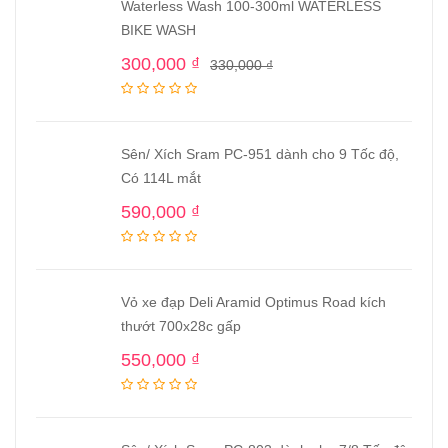
Waterless Wash 100-300ml WATERLESS
BIKE WASH
300,000
₫
330,000
₫
Sên/ Xích Sram PC-951 dành cho 9 Tốc độ,
Có 114L mắt
590,000
₫
Vỏ xe đạp Deli Aramid Optimus Road kích
thướt 700x28c gấp
550,000
₫