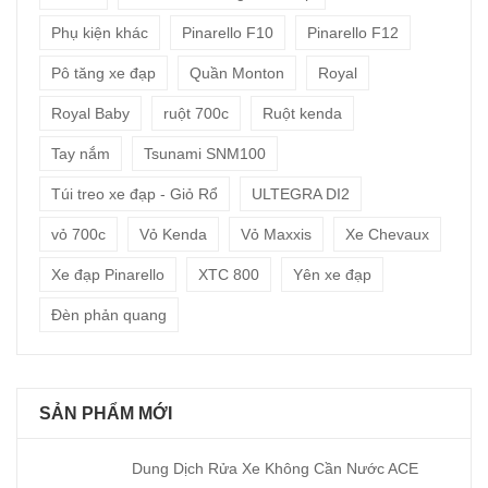
Phụ kiện khác
Pinarello F10
Pinarello F12
Pô tăng xe đạp
Quần Monton
Royal
Royal Baby
ruột 700c
Ruột kenda
Tay nắm
Tsunami SNM100
Túi treo xe đạp - Giỏ Rổ
ULTEGRA DI2
vỏ 700c
Vỏ Kenda
Vỏ Maxxis
Xe Chevaux
Xe đạp Pinarello
XTC 800
Yên xe đạp
Đèn phản quang
SẢN PHẨM MỚI
Dung Dịch Rửa Xe Không Cần Nước ACE