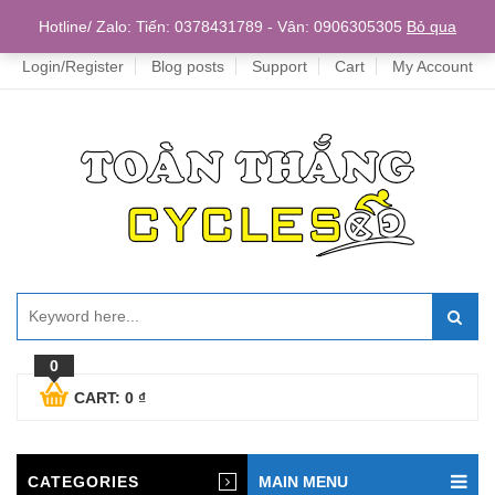
Home
Hotline/ Zalo: Tiến: 0378431789 - Vân: 0906305305
Bỏ qua
Login/Register
Blog posts
Support
Cart
My Account
0
CART:
0
₫
CATEGORIES
MAIN MENU