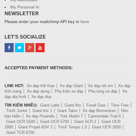
My Personal In
NEWSLETTER
Please enter your mailchimp API key in
here
LET'S SOCIALIZE
ACCEPTED PAYMENT METHODS:
LINK HOT:
Xe đạp thể thao
Xe đạp Giant
Xe đạp trẻ em
Xe đạp
thời trang
Xe đạp dựng
Phụ kiện xe đạp
Phụ tùng xe đạp
Xe
đạp địa hình
Xe đạp đua
TÌM KIẾM NHIỀU:
Giant Latte
Giant Atx
Fixed Gear
Trinx Free
TrinX Junior
Giant Atx 1
Giant Talon
Xe đạp Momentum
Nón
bảo hiểm
Xe đạp Pinarello
Trek Marlin 7
Cannondale Trail 6
Giant OCR 5500
Giant OCR 5700
Giant SCR 2
Giant OCR
2800
Giant Propel ADV 2
TrinX Tempo 1.0
Giant OCR 2600
Giant TCR 6700