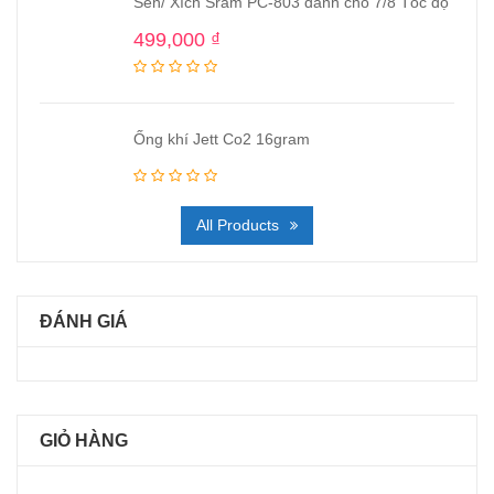
Sên/ Xích Sram PC-803 dành cho 7/8 Tốc độ
499,000
₫
Ống khí Jett Co2 16gram
All Products
ĐÁNH GIÁ
GIỎ HÀNG