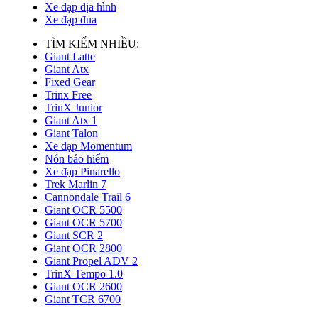
Xe đạp địa hình
Xe đạp đua
TÌM KIẾM NHIỀU:
Giant Latte
Giant Atx
Fixed Gear
Trinx Free
TrinX Junior
Giant Atx 1
Giant Talon
Xe đạp Momentum
Nón bảo hiểm
Xe đạp Pinarello
Trek Marlin 7
Cannondale Trail 6
Giant OCR 5500
Giant OCR 5700
Giant SCR 2
Giant OCR 2800
Giant Propel ADV 2
TrinX Tempo 1.0
Giant OCR 2600
Giant TCR 6700