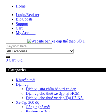
Home
Login/Register
Blog posts
Support
Cart
My Account
0
Cart:
0
₫
Categories
Khuyến mãi
Dịch vụ
Dịch vụ sửa chữa bảo trì xe đạp
Dịch vụ cho thuê xe đạp tại HCM
Dịch vụ cho thuê xe đạp Tại Hà Nội
Xe đạp 360 độ
Công nghệ mới
Review xe đạp