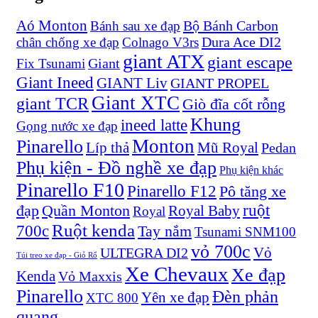
Aó Monton
Bộ Bánh Carbon
Bánh sau xe đạp
Dura Ace DI2
chân chống xe đạp
Colnago V3rs
giant ATX
giant escape
Giant
Fix Tsunami
Giant Ineed
GIANT Liv
GIANT PROPEL
Giant XTC
giant TCR
Giò đĩa cốt rỗng
Khung
ineed latte
Gọng nước xe đạp
Monton
Pinarello
Líp thả
Mũ Royal
Pedan
Phụ kiện - Đồ nghề xe đạp
Phụ kiện khác
Pinarello F10
Pinarello F12
Pô tăng xe
ruột
đạp
Quần Monton
Royal Baby
Royal
Ruột kenda
700c
Tay nắm
Tsunami SNM100
vỏ 700c
Vỏ
ULTEGRA DI2
Túi treo xe đạp - Giỏ Rổ
Xe Chevaux
Xe đạp
Kenda
Vỏ Maxxis
Pinarello
Đèn phản
Yên xe đạp
XTC 800
quang