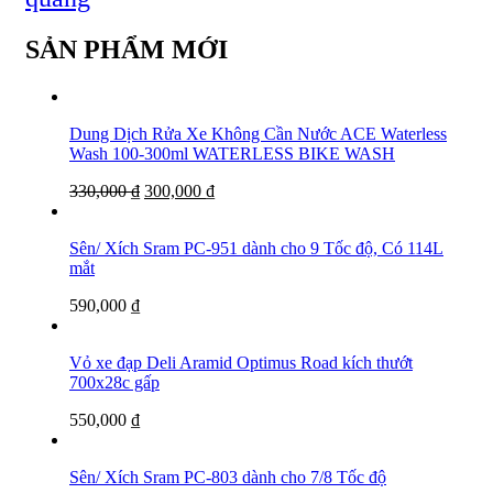
SẢN PHẨM MỚI
Dung Dịch Rửa Xe Không Cần Nước ACE Waterless
Wash 100-300ml WATERLESS BIKE WASH
330,000
₫
300,000
₫
Sên/ Xích Sram PC-951 dành cho 9 Tốc độ, Có 114L
mắt
590,000
₫
Vỏ xe đạp Deli Aramid Optimus Road kích thướt
700x28c gấp
550,000
₫
Sên/ Xích Sram PC-803 dành cho 7/8 Tốc độ