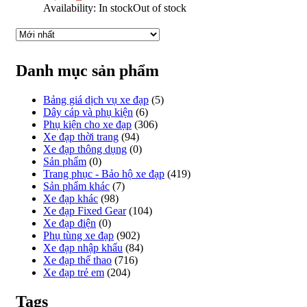
Availability:
In stock
Out of stock
Danh mục sản phẩm
Bảng giá dịch vụ xe đạp
(5)
Dây cáp và phụ kiện
(6)
Phụ kiện cho xe đạp
(306)
Xe đạp thời trang
(94)
Xe đạp thông dụng
(0)
Sản phẩm
(0)
Trang phục - Bảo hộ xe đạp
(419)
Sản phẩm khác
(7)
Xe đạp khác
(98)
Xe đạp Fixed Gear
(104)
Xe đạp điện
(0)
Phụ tùng xe đạp
(902)
Xe đạp nhập khẩu
(84)
Xe đạp thể thao
(716)
Xe đạp trẻ em
(204)
Tags