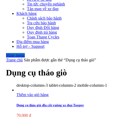
Tin tức chuyên nghành
Tản mạn về xe đạp
Khách hàng
Chính sách bảo hành
Tra cứu bảo hành
Quy định Đổi hàng
Quy định trả hàng
Toan Thang Cycles
Địa điểm mua hàng
Hỗ trợ – Support
Main menu
Trang chủ
Sản phẩm được gắn thẻ “Dụng cụ tháo giò”
Dụng cụ tháo giò
desktop-columns-3 tablet-columns-2 mobile-columns-1
Thêm vào giỏ hàng
Dụng cụ tháo giò dĩa cốt vuông xe đạp Toopre
70,000
₫