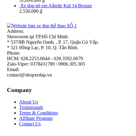
31,899,000
₫
Xe đạp trẻ em Aibeile Kid 14 Bronze
2,550,000
₫
Address:
Showroom tại TP.Hồ Chí Minh:
* 537/8B Nguyễn Oanh, , P. 17, Quận Gò Vấp.
* 321 Hồng Lạc, P. 10, Q. Tân Bình.
Phone:
HCM: 028.2253.0644 - 028.3592.0679
Zalo-Viper: 0378431789 / 0906.305.305
Email:
contact@shopxedap.vn
Company
About Us
Testimonials
Terms & Conditions
Affiliate Program
Contact Us