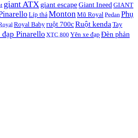
giant ATX
giant escape
Giant Ineed
GIANT
t
Monton
inarello
Phụ
Líp thả
Mũ Royal
Pedan
Ruột kenda
ruột 700c
Royal Baby
Tay
Royal
 đạp Pinarello
Đèn phản
Yên xe đạp
XTC 800