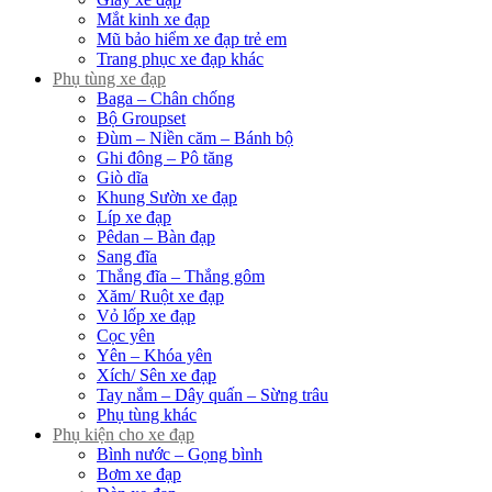
Mắt kinh xe đạp
Mũ bảo hiểm xe đạp trẻ em
Trang phục xe đạp khác
Phụ tùng xe đạp
Baga – Chân chống
Bộ Groupset
Đùm – Niền căm – Bánh bộ
Ghi đông – Pô tăng
Giò dĩa
Khung Sườn xe đạp
Líp xe đạp
Pêdan – Bàn đạp
Sang đĩa
Thắng đĩa – Thắng gôm
Xăm/ Ruột xe đạp
Vỏ lốp xe đạp
Cọc yên
Yên – Khóa yên
Xích/ Sên xe đạp
Tay nắm – Dây quấn – Sừng trâu
Phụ tùng khác
Phụ kiện cho xe đạp
Bình nước – Gọng bình
Bơm xe đạp