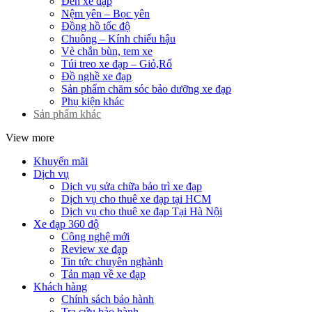
Đèn xe đạp
Nệm yên – Bọc yên
Đồng hồ tốc độ
Chuông – Kính chiếu hậu
Vè chắn bùn, tem xe
Túi treo xe đạp – Giỏ,Rổ
Đồ nghề xe đạp
Sản phẩm chăm sóc bảo dưỡng xe đạp
Phụ kiện khác
Sản phẩm khác
View more
Khuyến mãi
Dịch vụ
Dịch vụ sửa chữa bảo trì xe đạp
Dịch vụ cho thuê xe đạp tại HCM
Dịch vụ cho thuê xe đạp Tại Hà Nội
Xe đạp 360 độ
Công nghệ mới
Review xe đạp
Tin tức chuyên nghành
Tản mạn về xe đạp
Khách hàng
Chính sách bảo hành
Tra cứu bảo hành