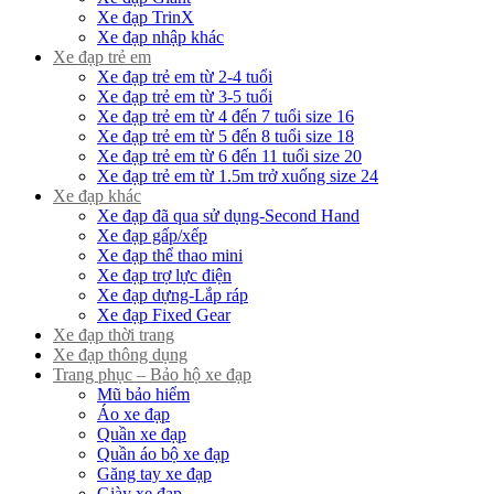
Xe đạp TrinX
Xe đạp nhập khác
Xe đạp trẻ em
Xe đạp trẻ em từ 2-4 tuổi
Xe đạp trẻ em từ 3-5 tuổi
Xe đạp trẻ em từ 4 đến 7 tuổi size 16
Xe đạp trẻ em từ 5 đến 8 tuổi size 18
Xe đạp trẻ em từ 6 đến 11 tuổi size 20
Xe đạp trẻ em từ 1.5m trở xuống size 24
Xe đạp khác
Xe đạp đã qua sử dụng-Second Hand
Xe đạp gấp/xếp
Xe đạp thể thao mini
Xe đạp trợ lực điện
Xe đạp dựng-Lắp ráp
Xe đạp Fixed Gear
Xe đạp thời trang
Xe đạp thông dụng
Trang phục – Bảo hộ xe đạp
Mũ bảo hiểm
Áo xe đạp
Quần xe đạp
Quần áo bộ xe đạp
Găng tay xe đạp
Giày xe đạp