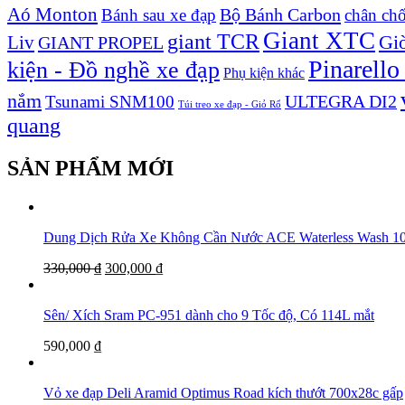
Aó Monton
Bộ Bánh Carbon
Bánh sau xe đạp
chân ch
Giant XTC
giant TCR
Liv
Giò
GIANT PROPEL
Pinarello
kiện - Đồ nghề xe đạp
Phụ kiện khác
nắm
ULTEGRA DI2
Tsunami SNM100
Túi treo xe đạp - Giỏ Rổ
quang
SẢN PHẨM MỚI
Dung Dịch Rửa Xe Không Cần Nước ACE Waterless Was
330,000
₫
300,000
₫
Sên/ Xích Sram PC-951 dành cho 9 Tốc độ, Có 114L mắt
590,000
₫
Vỏ xe đạp Deli Aramid Optimus Road kích thướt 700x28c gấp