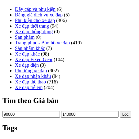
Dây cáp và phụ kiện
(6)
Bảng giá dịch vụ xe đạp
(5)
Phụ kiện cho xe đạp
(306)
Xe đạp thời trang
(94)
Xe đạp thông dụng
(0)
Sản phẩm
(0)
Trang phục - Bảo hộ xe đạp
(419)
Sản phẩm khác
(7)
Xe đạp khác
(98)
Xe đạp Fixed Gear
(104)
Xe đạp điện
(0)
Phụ tùng xe đạp
(902)
Xe đạp nhập khẩu
(84)
Xe đạp thể thao
(716)
Xe đạp trẻ em
(204)
Tìm theo Giá bán
Giá
Giá
Lọc
thấp
cao
nhất
nhất
Tags