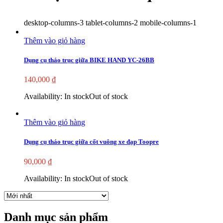
desktop-columns-3 tablet-columns-2 mobile-columns-1
Thêm vào giỏ hàng
Dụng cụ tháo trục giữa BIKE HAND YC-26BB
140,000
₫
Availability:
In stock
Out of stock
Thêm vào giỏ hàng
Dụng cụ tháo trục giữa cốt vuông xe đạp Toopre
90,000
₫
Availability:
In stock
Out of stock
Danh mục sản phẩm