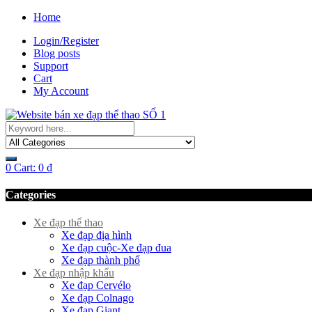
Home
Login/Register
Blog posts
Support
Cart
My Account
0
Cart:
0
₫
Categories
Xe đạp thể thao
Xe đạp địa hình
Xe đạp cuộc-Xe đạp đua
Xe đạp thành phố
Xe đạp nhập khẩu
Xe đạp Cervélo
Xe đạp Colnago
Xe đạp Giant