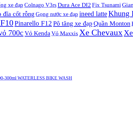
Dura Ace DI2
Gian
ống xe đạp
Colnago V3rs
Fix Tsunami
Khung P
ineed latte
 đĩa cốt rỗng
Gọng nước xe đạp
 F10
Pinarello F12
Pô tăng xe đạp
Quần Monton
Xe Chevaux
vỏ 700c
Xe
Vỏ Kenda
Vỏ Maxxis
h 100-300ml WATERLESS BIKE WASH