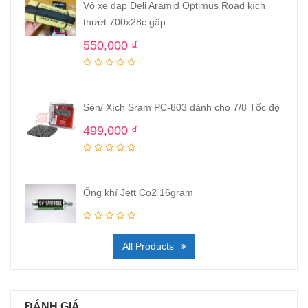
Vỏ xe đạp Deli Aramid Optimus Road kích
thướt 700x28c gấp
550,000
₫
Sên/ Xích Sram PC-803 dành cho 7/8 Tốc độ
499,000
₫
Ống khí Jett Co2 16gram
All Products
ĐÁNH GIÁ