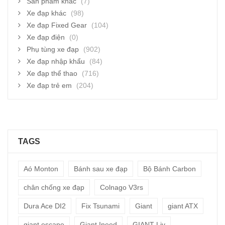
Sản phẩm khác
(7)
Xe đạp khác
(98)
Xe đạp Fixed Gear
(104)
Xe đạp điện
(0)
Phụ tùng xe đạp
(902)
Xe đạp nhập khẩu
(84)
Xe đạp thể thao
(716)
Xe đạp trẻ em
(204)
TAGS
Aó Monton
Bánh sau xe đạp
Bộ Bánh Carbon
chân chống xe đạp
Colnago V3rs
Dura Ace DI2
Fix Tsunami
Giant
giant ATX
giant escape
Giant Ineed
GIANT Liv