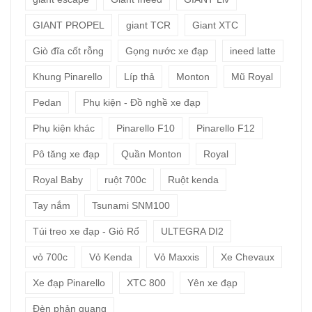
GIANT PROPEL
giant TCR
Giant XTC
Giò đĩa cốt rỗng
Gọng nước xe đạp
ineed latte
Khung Pinarello
Líp thả
Monton
Mũ Royal
Pedan
Phụ kiện - Đồ nghề xe đạp
Phụ kiện khác
Pinarello F10
Pinarello F12
Pô tăng xe đạp
Quần Monton
Royal
Royal Baby
ruột 700c
Ruột kenda
Tay nắm
Tsunami SNM100
Túi treo xe đạp - Giỏ Rổ
ULTEGRA DI2
vỏ 700c
Vỏ Kenda
Vỏ Maxxis
Xe Chevaux
Xe đạp Pinarello
XTC 800
Yên xe đạp
Đèn phản quang