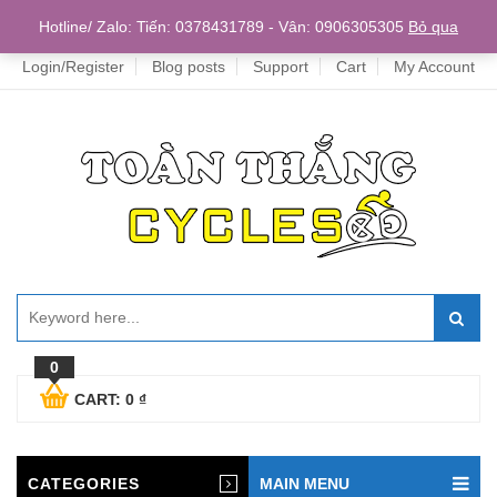
Home
Hotline/ Zalo: Tiến: 0378431789 - Vân: 0906305305
Bỏ qua
Login/Register
Blog posts
Support
Cart
My Account
0
CART:
0
₫
CATEGORIES
MAIN MENU