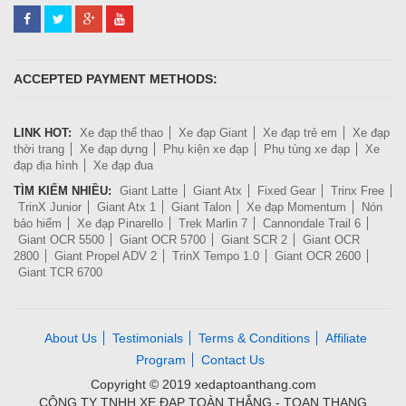
ACCEPTED PAYMENT METHODS:
LINK HOT:
Xe đạp thể thao
Xe đạp Giant
Xe đạp trẻ em
Xe đạp
thời trang
Xe đạp dựng
Phụ kiện xe đạp
Phụ tùng xe đạp
Xe
đạp địa hình
Xe đạp đua
TÌM KIẾM NHIỀU:
Giant Latte
Giant Atx
Fixed Gear
Trinx Free
TrinX Junior
Giant Atx 1
Giant Talon
Xe đạp Momentum
Nón
bảo hiểm
Xe đạp Pinarello
Trek Marlin 7
Cannondale Trail 6
Giant OCR 5500
Giant OCR 5700
Giant SCR 2
Giant OCR
2800
Giant Propel ADV 2
TrinX Tempo 1.0
Giant OCR 2600
Giant TCR 6700
About Us
Testimonials
Terms & Conditions
Affiliate
Program
Contact Us
Copyright © 2019 xedaptoanthang.com
CÔNG TY TNHH XE ĐẠP TOÀN THẮNG - TOAN THANG