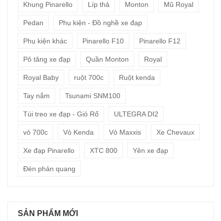
Khung Pinarello
Líp thả
Monton
Mũ Royal
Pedan
Phụ kiện - Đồ nghề xe đạp
Phụ kiện khác
Pinarello F10
Pinarello F12
Pô tăng xe đạp
Quần Monton
Royal
Royal Baby
ruột 700c
Ruột kenda
Tay nắm
Tsunami SNM100
Túi treo xe đạp - Giỏ Rổ
ULTEGRA DI2
vỏ 700c
Vỏ Kenda
Vỏ Maxxis
Xe Chevaux
Xe đạp Pinarello
XTC 800
Yên xe đạp
Đèn phản quang
SẢN PHẨM MỚI