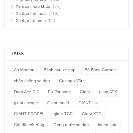
Xe đạp nhập khẩu
(84)
Xe đạp thể thao
(716)
Xe đạp trẻ em
(204)
TAGS
Aó Monton
Bánh sau xe đạp
Bộ Bánh Carbon
chân chống xe đạp
Colnago V3rs
Dura Ace DI2
Fix Tsunami
Giant
giant ATX
giant escape
Giant Ineed
GIANT Liv
GIANT PROPEL
giant TCR
Giant XTC
Giò đĩa cốt rỗng
Gọng nước xe đạp
ineed latte