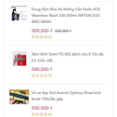
Dung Dịch Rửa Xe Không Cần Nước ACE
Waterless Wash 100-300ml WATERLESS
BIKE WASH
300,000
₫
330,000
₫
Sên/ Xích Sram PC-951 dành cho 9 Tốc độ,
Có 114L mắt
590,000
₫
Vỏ xe đạp Deli Aramid Optimus Road kích
thướt 700x28c gấp
550,000
₫