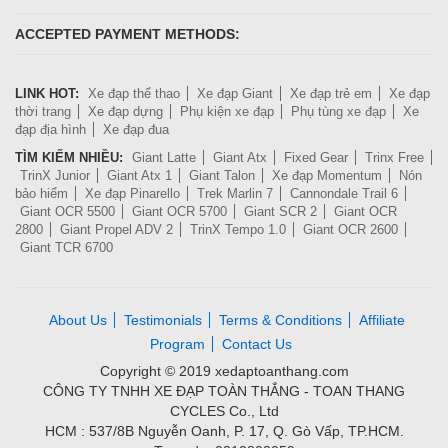
ACCEPTED PAYMENT METHODS:
LINK HOT:
Xe đạp thể thao
Xe đạp Giant
Xe đạp trẻ em
Xe đạp
thời trang
Xe đạp dựng
Phụ kiện xe đạp
Phụ tùng xe đạp
Xe
đạp địa hình
Xe đạp đua
TÌM KIẾM NHIỀU:
Giant Latte
Giant Atx
Fixed Gear
Trinx Free
TrinX Junior
Giant Atx 1
Giant Talon
Xe đạp Momentum
Nón
bảo hiểm
Xe đạp Pinarello
Trek Marlin 7
Cannondale Trail 6
Giant OCR 5500
Giant OCR 5700
Giant SCR 2
Giant OCR
2800
Giant Propel ADV 2
TrinX Tempo 1.0
Giant OCR 2600
Giant TCR 6700
About Us
Testimonials
Terms & Conditions
Affiliate
Program
Contact Us
Copyright © 2019 xedaptoanthang.com
CÔNG TY TNHH XE ĐẠP TOÀN THẮNG - TOAN THANG
CYCLES Co., Ltd
HCM : 537/8B Nguyễn Oanh, P. 17, Q. Gò Vấp, TP.HCM.