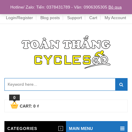
Home
Hotline/ Zalo: Tiến: 0378431789 - Vân: 0906305305
Bỏ qua
Login/Register
Blog posts
Support
Cart
My Account
0
CART:
0
₫
CATEGORIES
MAIN MENU