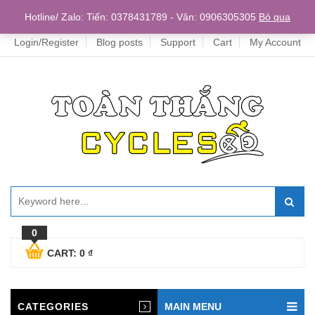
Home
Hotline/ Zalo: Tiến: 0378431789 - Vân: 0906305305
Bỏ qua
Login/Register
Blog posts
Support
Cart
My Account
0
CART:
0
₫
CATEGORIES
MAIN MENU