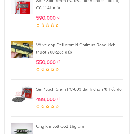
Sên/ Xích Sram PC-951 dành cho 9 Tốc độ,
Có 114L mắt
590,000
₫
Vỏ xe đạp Deli Aramid Optimus Road kích
thướt 700x28c gấp
550,000
₫
Sên/ Xích Sram PC-803 dành cho 7/8 Tốc độ
499,000
₫
Ống khí Jett Co2 16gram