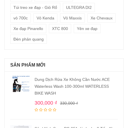
Túi treo xe đạp - Giỏ Rổ
ULTEGRA DI2
vỏ 700c
Vỏ Kenda
Vỏ Maxxis
Xe Chevaux
Xe đạp Pinarello
XTC 800
Yên xe đạp
Đèn phản quang
SẢN PHẨM MỚI
Dung Dịch Rửa Xe Không Cần Nước ACE
Waterless Wash 100-300ml WATERLESS
BIKE WASH
300,000
₫
330,000
₫