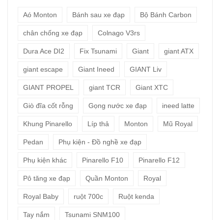
Aó Monton
Bánh sau xe đạp
Bộ Bánh Carbon
chân chống xe đạp
Colnago V3rs
Dura Ace DI2
Fix Tsunami
Giant
giant ATX
giant escape
Giant Ineed
GIANT Liv
GIANT PROPEL
giant TCR
Giant XTC
Giò đĩa cốt rỗng
Gọng nước xe đạp
ineed latte
Khung Pinarello
Líp thả
Monton
Mũ Royal
Pedan
Phụ kiện - Đồ nghề xe đạp
Phụ kiện khác
Pinarello F10
Pinarello F12
Pô tăng xe đạp
Quần Monton
Royal
Royal Baby
ruột 700c
Ruột kenda
Tay nắm
Tsunami SNM100