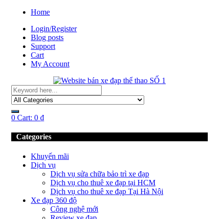
Home
Login/Register
Blog posts
Support
Cart
My Account
0
Cart:
0
₫
Categories
Khuyến mãi
Dịch vụ
Dịch vụ sửa chữa bảo trì xe đạp
Dịch vụ cho thuê xe đạp tại HCM
Dịch vụ cho thuê xe đạp Tại Hà Nội
Xe đạp 360 độ
Công nghệ mới
Review xe đạp