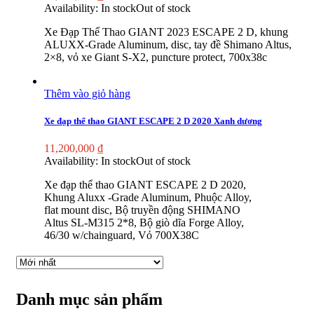
Availability:
In stock
Out of stock
Xe Đạp Thể Thao GIANT 2023 ESCAPE 2 D, khung
ALUXX-Grade Aluminum, disc, tay đề Shimano Altus,
2×8, vỏ xe Giant S-X2, puncture protect, 700x38c
Thêm vào giỏ hàng
Xe đạp thể thao GIANT ESCAPE 2 D 2020 Xanh dương
11,200,000
₫
Availability:
In stock
Out of stock
Xe đạp thể thao GIANT ESCAPE 2 D 2020,
Khung Aluxx -Grade Aluminum, Phuộc Alloy,
flat mount disc, Bộ truyền động SHIMANO
Altus SL-M315 2*8, Bộ giò dĩa Forge Alloy,
46/30 w/chainguard, Vỏ 700X38C
Danh mục sản phẩm