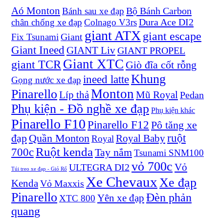
Aó Monton
Bộ Bánh Carbon
Bánh sau xe đạp
Dura Ace DI2
chân chống xe đạp
Colnago V3rs
giant ATX
giant escape
Giant
Fix Tsunami
Giant Ineed
GIANT Liv
GIANT PROPEL
Giant XTC
giant TCR
Giò đĩa cốt rỗng
Khung
ineed latte
Gọng nước xe đạp
Monton
Pinarello
Líp thả
Mũ Royal
Pedan
Phụ kiện - Đồ nghề xe đạp
Phụ kiện khác
Pinarello F10
Pinarello F12
Pô tăng xe
ruột
đạp
Quần Monton
Royal Baby
Royal
Ruột kenda
700c
Tay nắm
Tsunami SNM100
vỏ 700c
Vỏ
ULTEGRA DI2
Túi treo xe đạp - Giỏ Rổ
Xe Chevaux
Xe đạp
Kenda
Vỏ Maxxis
Pinarello
Đèn phản
Yên xe đạp
XTC 800
quang