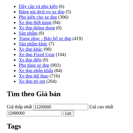
Dây cáp và phụ kiện
(6)
Bảng giá dịch vụ xe đạp
(5)
Phụ kiện cho xe đạp
(306)
Xe đạp thời trang
(94)
Xe đạp thông dụng
(0)
Sản phẩm
(0)
Trang phục - Bảo hộ xe đạp
(419)
Sản phẩm khác
(7)
Xe đạp khác
(98)
Xe đạp Fixed Gear
(104)
Xe đạp điện
(0)
Phụ tùng xe đạp
(902)
Xe đạp nhập khẩu
(84)
Xe đạp thể thao
(716)
Xe đạp trẻ em
(204)
Tìm theo Giá bán
Giá thấp nhất
Giá cao nhất
Lọc
Tags