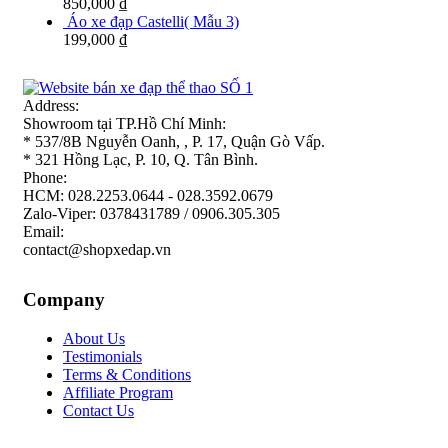
850,000
₫
Áo xe đạp Castelli( Mẫu 3)
199,000
₫
Address:
Showroom tại TP.Hồ Chí Minh:
* 537/8B Nguyễn Oanh, , P. 17, Quận Gò Vấp.
* 321 Hồng Lạc, P. 10, Q. Tân Bình.
Phone:
HCM: 028.2253.0644 - 028.3592.0679
Zalo-Viper: 0378431789 / 0906.305.305
Email:
contact@shopxedap.vn
Company
About Us
Testimonials
Terms & Conditions
Affiliate Program
Contact Us