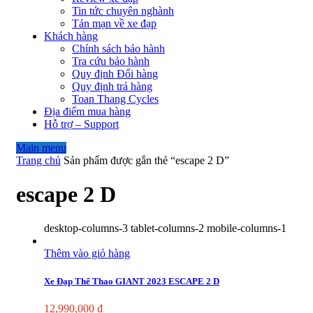
Tin tức chuyên nghành
Tản mạn về xe đạp
Khách hàng
Chính sách bảo hành
Tra cứu bảo hành
Quy định Đổi hàng
Quy định trả hàng
Toan Thang Cycles
Địa điểm mua hàng
Hỗ trợ – Support
Main menu
Trang chủ
Sản phẩm được gắn thẻ “escape 2 D”
escape 2 D
desktop-columns-3 tablet-columns-2 mobile-columns-1
Thêm vào giỏ hàng
Xe Đạp Thể Thao GIANT 2023 ESCAPE 2 D
12,990,000
₫