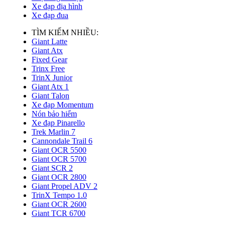
Xe đạp địa hình
Xe đạp đua
TÌM KIẾM NHIỀU:
Giant Latte
Giant Atx
Fixed Gear
Trinx Free
TrinX Junior
Giant Atx 1
Giant Talon
Xe đạp Momentum
Nón bảo hiểm
Xe đạp Pinarello
Trek Marlin 7
Cannondale Trail 6
Giant OCR 5500
Giant OCR 5700
Giant SCR 2
Giant OCR 2800
Giant Propel ADV 2
TrinX Tempo 1.0
Giant OCR 2600
Giant TCR 6700