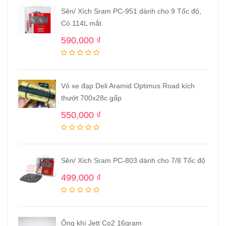
Sên/ Xích Sram PC-951 dành cho 9 Tốc độ,
Có 114L mắt
590,000
₫
Vỏ xe đạp Deli Aramid Optimus Road kích
thướt 700x28c gấp
550,000
₫
Sên/ Xích Sram PC-803 dành cho 7/8 Tốc độ
499,000
₫
Ống khí Jett Co2 16gram