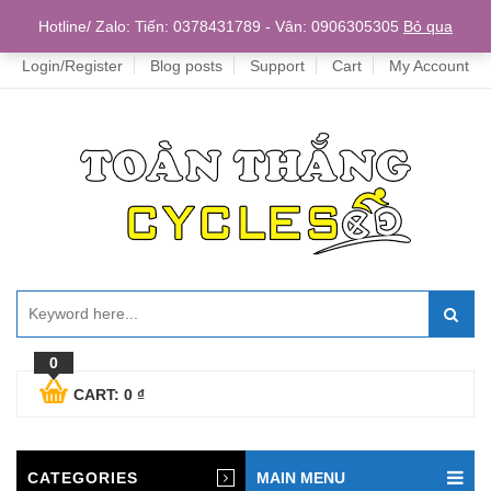
Home
Hotline/ Zalo: Tiến: 0378431789 - Vân: 0906305305
Bỏ qua
Login/Register
Blog posts
Support
Cart
My Account
0
CART:
0
₫
CATEGORIES
MAIN MENU