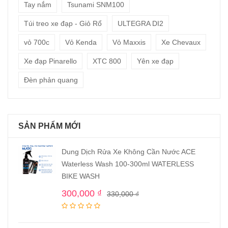
Tay nắm
Tsunami SNM100
Túi treo xe đạp - Giỏ Rổ
ULTEGRA DI2
vỏ 700c
Vỏ Kenda
Vỏ Maxxis
Xe Chevaux
Xe đạp Pinarello
XTC 800
Yên xe đạp
Đèn phản quang
SẢN PHẨM MỚI
Dung Dịch Rửa Xe Không Cần Nước ACE
Waterless Wash 100-300ml WATERLESS
BIKE WASH
300,000
₫
330,000
₫