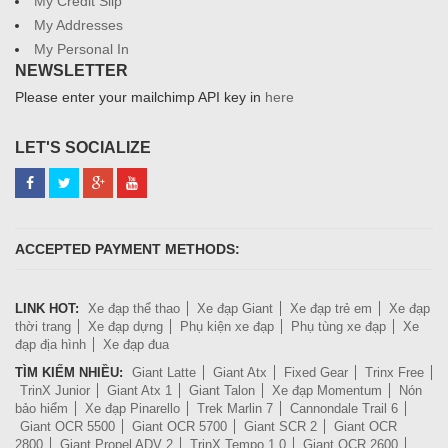
My Credit Slip
My Addresses
My Personal In
NEWSLETTER
Please enter your mailchimp API key in
here
LET'S SOCIALIZE
ACCEPTED PAYMENT METHODS:
LINK HOT:
Xe đạp thể thao
Xe đạp Giant
Xe đạp trẻ em
Xe đạp
thời trang
Xe đạp dựng
Phụ kiện xe đạp
Phụ tùng xe đạp
Xe
đạp địa hình
Xe đạp đua
TÌM KIẾM NHIỀU:
Giant Latte
Giant Atx
Fixed Gear
Trinx Free
TrinX Junior
Giant Atx 1
Giant Talon
Xe đạp Momentum
Nón
bảo hiểm
Xe đạp Pinarello
Trek Marlin 7
Cannondale Trail 6
Giant OCR 5500
Giant OCR 5700
Giant SCR 2
Giant OCR
2800
Giant Propel ADV 2
TrinX Tempo 1.0
Giant OCR 2600