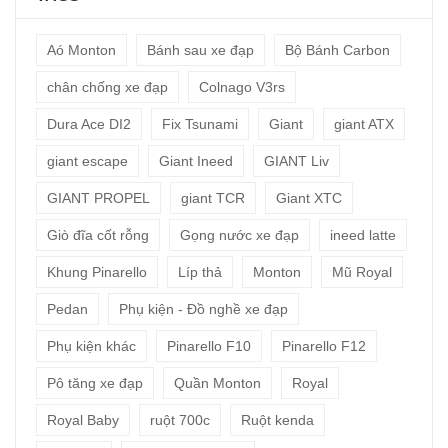
Aó Monton
Bánh sau xe đạp
Bộ Bánh Carbon
chân chống xe đạp
Colnago V3rs
Dura Ace DI2
Fix Tsunami
Giant
giant ATX
giant escape
Giant Ineed
GIANT Liv
GIANT PROPEL
giant TCR
Giant XTC
Giò đĩa cốt rỗng
Gọng nước xe đạp
ineed latte
Khung Pinarello
Líp thả
Monton
Mũ Royal
Pedan
Phụ kiện - Đồ nghề xe đạp
Phụ kiện khác
Pinarello F10
Pinarello F12
Pô tăng xe đạp
Quần Monton
Royal
Royal Baby
ruột 700c
Ruột kenda