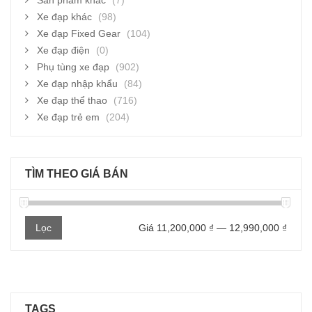
Sản phẩm khác
(7)
Xe đạp khác
(98)
Xe đạp Fixed Gear
(104)
Xe đạp điện
(0)
Phụ tùng xe đạp
(902)
Xe đạp nhập khẩu
(84)
Xe đạp thể thao
(716)
Xe đạp trẻ em
(204)
TÌM THEO GIÁ BÁN
Giá
Giá
Lọc
Giá
11,200,000 ₫
—
12,990,000 ₫
thấp
cao
nhất
nhất
TAGS