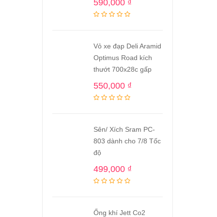
590,000
₫
Vỏ xe đạp Deli Aramid
Optimus Road kích
thướt 700x28c gấp
550,000
₫
Sên/ Xích Sram PC-
803 dành cho 7/8 Tốc
độ
499,000
₫
Ống khí Jett Co2