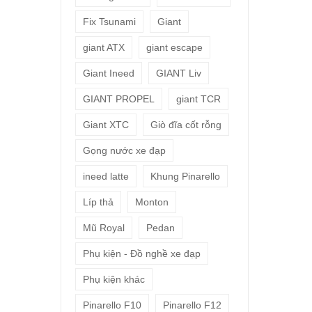
Fix Tsunami
Giant
giant ATX
giant escape
Giant Ineed
GIANT Liv
GIANT PROPEL
giant TCR
Giant XTC
Giò đĩa cốt rỗng
Gọng nước xe đạp
ineed latte
Khung Pinarello
Líp thả
Monton
Mũ Royal
Pedan
Phụ kiện - Đồ nghề xe đạp
Phụ kiện khác
Pinarello F10
Pinarello F12