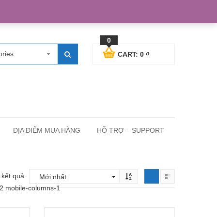
egister
Blog posts
Support
Cart
My Account
0
ories
CART:
0
₫
ĐỊA ĐIỂM MUA HÀNG
HỖ TRỢ – SUPPORT
9 kết quả
-2 mobile-columns-1