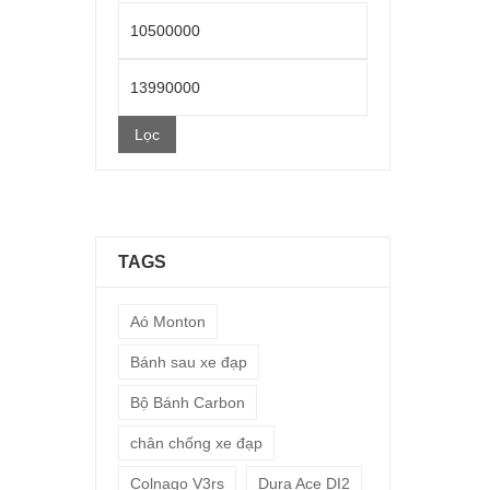
Giá
thấp
Giá
nhất
cao
Lọc
nhất
TAGS
Aó Monton
Bánh sau xe đạp
Bộ Bánh Carbon
chân chống xe đạp
Colnago V3rs
Dura Ace DI2