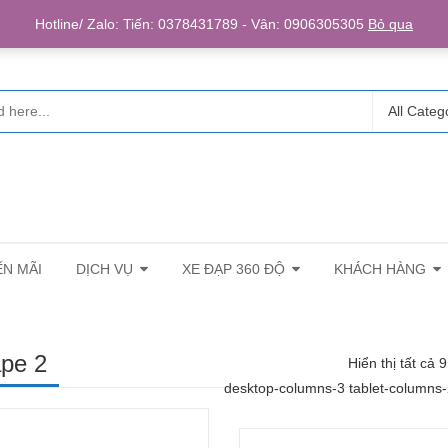
Login/R
Hotline/ Zalo: Tiến: 0378431789 - Vân: 0906305305
Bỏ qua
All Categ
N MÃI
DỊCH VỤ
XE ĐẠP 360 ĐỘ
KHÁCH HÀNG
pe 2
Hiển thị tất cả 
desktop-columns-3 tablet-columns