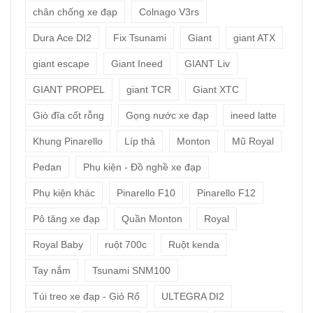
chân chống xe đạp
Colnago V3rs
Dura Ace DI2
Fix Tsunami
Giant
giant ATX
giant escape
Giant Ineed
GIANT Liv
GIANT PROPEL
giant TCR
Giant XTC
Giò đĩa cốt rỗng
Gọng nước xe đạp
ineed latte
Khung Pinarello
Líp thả
Monton
Mũ Royal
Pedan
Phụ kiện - Đồ nghề xe đạp
Phụ kiện khác
Pinarello F10
Pinarello F12
Pô tăng xe đạp
Quần Monton
Royal
Royal Baby
ruột 700c
Ruột kenda
Tay nắm
Tsunami SNM100
Túi treo xe đạp - Giỏ Rổ
ULTEGRA DI2