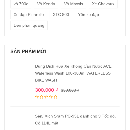
vỏ 700c
Vỏ Kenda
Vỏ Maxxis
Xe Chevaux
Xe đạp Pinarello
XTC 800
Yên xe đạp
Đèn phản quang
SẢN PHẨM MỚI
Dung Dịch Rửa Xe Không Cần Nước ACE
Waterless Wash 100-300ml WATERLESS
BIKE WASH
300,000
₫
330,000
₫
Sên/ Xích Sram PC-951 dành cho 9 Tốc độ,
Có 114L mắt