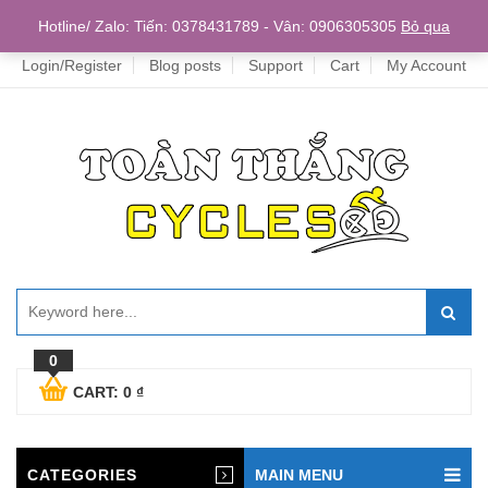
Home
Hotline/ Zalo: Tiến: 0378431789 - Vân: 0906305305
Bỏ qua
Login/Register
Blog posts
Support
Cart
My Account
0
CART:
0
₫
CATEGORIES
MAIN MENU