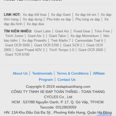
LINK HOT:
Xe đạp thể thao
Xe đạp Giant
Xe đạp trẻ em
Xe đạp
thời trang
Xe đạp dựng
Phụ kiện xe đạp
Phụ tùng xe đạp
Xe
đạp địa hình
Xe đạp đua
TÌM KIẾM NHIỀU:
Giant Latte
Giant Atx
Fixed Gear
Trinx Free
TrinX Junior
Giant Atx 1
Giant Talon
Xe đạp Momentum
Nón
bảo hiểm
Xe đạp Pinarello
Trek Marlin 7
Cannondale Trail 6
Giant OCR 5500
Giant OCR 5700
Giant SCR 2
Giant OCR
2800
Giant Propel ADV 2
TrinX Tempo 1.0
Giant OCR 2600
Giant TCR 6700
About Us
Testimonials
Terms & Conditions
Affiliate
Program
Contact Us
Copyright © 2019 xedaptoanthang.com
CÔNG TY TNHH XE ĐẠP TOÀN THẮNG - TOAN THANG
CYCLES Co., Ltd
HCM : 537/8B Nguyễn Oanh, P. 17, Q. Gò Vấp, TP.HCM.
Taxcode: 0312803059
HN: 13A Khu Đấu Giá Đa Sỹ , Phường Kiến Hưng, Quận Hà Đông