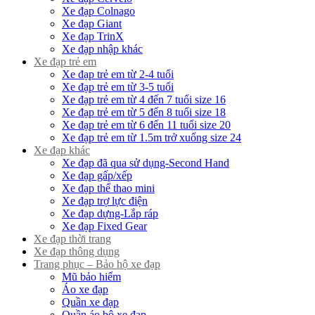
Xe đạp Colnago
Xe đạp Giant
Xe đạp TrinX
Xe đạp nhập khác
Xe đạp trẻ em
Xe đạp trẻ em từ 2-4 tuổi
Xe đạp trẻ em từ 3-5 tuổi
Xe đạp trẻ em từ 4 đến 7 tuổi size 16
Xe đạp trẻ em từ 5 đến 8 tuổi size 18
Xe đạp trẻ em từ 6 đến 11 tuổi size 20
Xe đạp trẻ em từ 1.5m trở xuống size 24
Xe đạp khác
Xe đạp đã qua sử dụng-Second Hand
Xe đạp gấp/xếp
Xe đạp thể thao mini
Xe đạp trợ lực điện
Xe đạp dựng-Lắp ráp
Xe đạp Fixed Gear
Xe đạp thời trang
Xe đạp thông dụng
Trang phục – Bảo hộ xe đạp
Mũ bảo hiểm
Áo xe đạp
Quần xe đạp
Quần áo bộ xe đạp