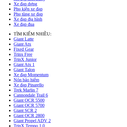
Xe đạp dựng
Phụ kiện xe đạp
Phụ tùng xe đạp
Xe đạp địa hình
Xe đạp đua
TÌM KIẾM NHIỀU:
Giant Latte
Giant Atx
Fixed Gear
Trinx Free
TrinX Junior
Giant Atx 1
Giant Talon
Xe đạp Momentum
Nón bảo hiểm
Xe đạp Pinarello
Trek Marlin 7
Cannondale Trail 6
Giant OCR 5500
Giant OCR 5700
Giant SCR 2
Giant OCR 2800
Giant Propel ADV 2
TrinX Tempo 1.0