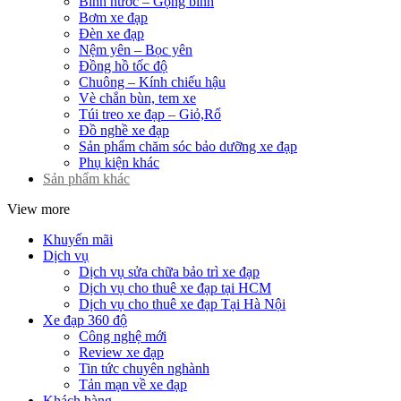
Bình nước – Gọng bình
Bơm xe đạp
Đèn xe đạp
Nệm yên – Bọc yên
Đồng hồ tốc độ
Chuông – Kính chiếu hậu
Vè chắn bùn, tem xe
Túi treo xe đạp – Giỏ,Rổ
Đồ nghề xe đạp
Sản phẩm chăm sóc bảo dưỡng xe đạp
Phụ kiện khác
Sản phẩm khác
View more
Khuyến mãi
Dịch vụ
Dịch vụ sửa chữa bảo trì xe đạp
Dịch vụ cho thuê xe đạp tại HCM
Dịch vụ cho thuê xe đạp Tại Hà Nội
Xe đạp 360 độ
Công nghệ mới
Review xe đạp
Tin tức chuyên nghành
Tản mạn về xe đạp
Khách hàng