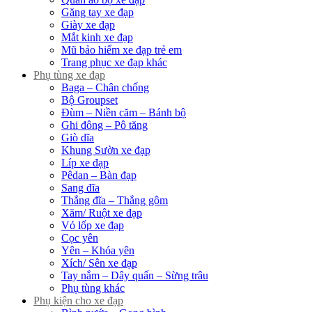
Găng tay xe đạp
Giày xe đạp
Mắt kinh xe đạp
Mũ bảo hiểm xe đạp trẻ em
Trang phục xe đạp khác
Phụ tùng xe đạp
Baga – Chân chống
Bộ Groupset
Đùm – Niền căm – Bánh bộ
Ghi đông – Pô tăng
Giò dĩa
Khung Sườn xe đạp
Líp xe đạp
Pêdan – Bàn đạp
Sang đĩa
Thắng đĩa – Thắng gôm
Xăm/ Ruột xe đạp
Vỏ lốp xe đạp
Cọc yên
Yên – Khóa yên
Xích/ Sên xe đạp
Tay nắm – Dây quấn – Sừng trâu
Phụ tùng khác
Phụ kiện cho xe đạp