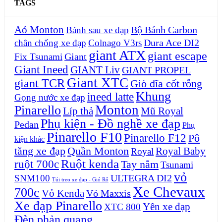
TAGS
Aó Monton
Bộ Bánh Carbon
Bánh sau xe đạp
Dura Ace DI2
chân chống xe đạp
Colnago V3rs
giant ATX
giant escape
Giant
Fix Tsunami
Giant Ineed
GIANT Liv
GIANT PROPEL
Giant XTC
giant TCR
Giò đĩa cốt rỗng
Khung
ineed latte
Gọng nước xe đạp
Monton
Pinarello
Líp thả
Mũ Royal
Phụ kiện - Đồ nghề xe đạp
Pedan
Phụ
Pinarello F10
Pinarello F12
Pô
kiện khác
tăng xe đạp
Quần Monton
Royal Baby
Royal
Ruột kenda
ruột 700c
Tay nắm
Tsunami
vỏ
ULTEGRA DI2
SNM100
Túi treo xe đạp - Giỏ Rổ
Xe Chevaux
700c
Vỏ Kenda
Vỏ Maxxis
Xe đạp Pinarello
Yên xe đạp
XTC 800
Đèn phản quang