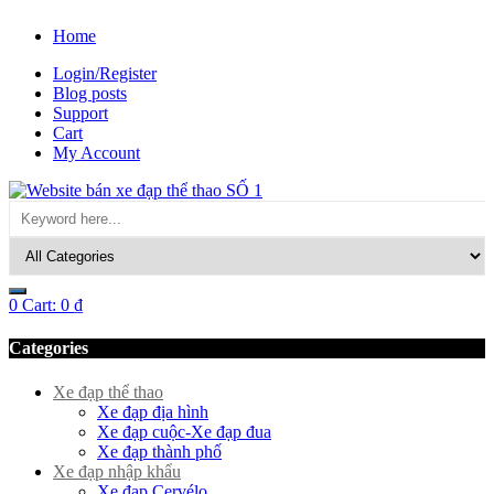
Home
Login/Register
Blog posts
Support
Cart
My Account
0
Cart:
0
₫
Categories
Xe đạp thể thao
Xe đạp địa hình
Xe đạp cuộc-Xe đạp đua
Xe đạp thành phố
Xe đạp nhập khẩu
Xe đạp Cervélo