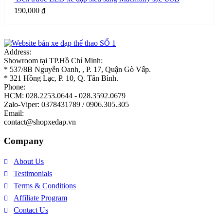
190,000
₫
Address:
Showroom tại TP.Hồ Chí Minh:
* 537/8B Nguyễn Oanh, , P. 17, Quận Gò Vấp.
* 321 Hồng Lạc, P. 10, Q. Tân Bình.
Phone:
HCM: 028.2253.0644 - 028.3592.0679
Zalo-Viper: 0378431789 / 0906.305.305
Email:
contact@shopxedap.vn
Company
About Us
Testimonials
Terms & Conditions
Affiliate Program
Contact Us