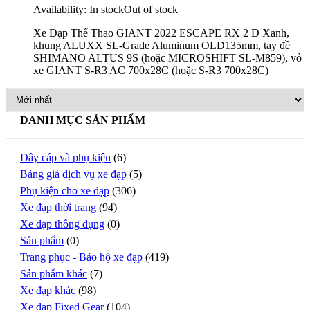
Availability:
In stock
Out of stock
Xe Đạp Thể Thao GIANT 2022 ESCAPE RX 2 D Xanh,
khung ALUXX SL-Grade Aluminum OLD135mm, tay đề
SHIMANO ALTUS 9S (hoặc MICROSHIFT SL-M859), vỏ
xe GIANT S-R3 AC 700x28C (hoặc S-R3 700x28C)
DANH MỤC SẢN PHẨM
Dây cáp và phụ kiện
(6)
Bảng giá dịch vụ xe đạp
(5)
Phụ kiện cho xe đạp
(306)
Xe đạp thời trang
(94)
Xe đạp thông dụng
(0)
Sản phẩm
(0)
Trang phục - Bảo hộ xe đạp
(419)
Sản phẩm khác
(7)
Xe đạp khác
(98)
Xe đạp Fixed Gear
(104)