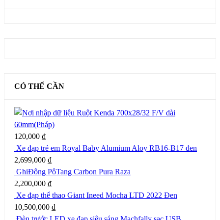
CÓ THỂ CẦN
Ruột Kenda 700x28/32 F/V dài
60mm(Pháp)
120,000
₫
Xe đạp trẻ em Royal Baby Alumium Aloy RB16-B17 đen
2,699,000
₫
GhiĐông PôTang Carbon Pura Raza
2,200,000
₫
Xe đạp thể thao Giant Ineed Mocha LTD 2022 Đen
10,500,000
₫
Đèn trước LED xe đạp siêu sáng Machfally sạc USB