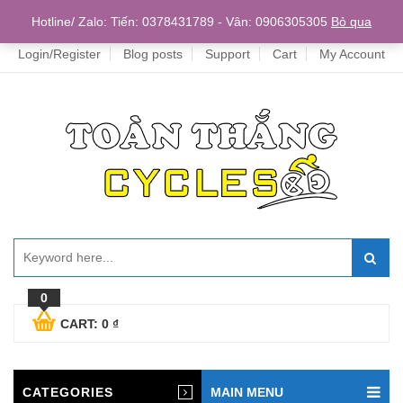
Home
Hotline/ Zalo: Tiến: 0378431789 - Vân: 0906305305
Bỏ qua
Login/Register
Blog posts
Support
Cart
My Account
0
CART:
0
₫
CATEGORIES
MAIN MENU