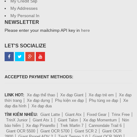
My Credit Slip
My Addresses
My Personal In
NEWSLETTER
Please enter your mailchimp API key in
here
LET'S SOCIALIZE
ACCEPTED PAYMENT METHODS:
LINK HOT:
Xe đạp thể thao
Xe đạp Giant
Xe đạp trẻ em
Xe đạp
thời trang
Xe đạp dựng
Phụ kiện xe đạp
Phụ tùng xe đạp
Xe
đạp địa hình
Xe đạp đua
TÌM KIẾM NHIỀU:
Giant Latte
Giant Atx
Fixed Gear
Trinx Free
TrinX Junior
Giant Atx 1
Giant Talon
Xe đạp Momentum
Nón
bảo hiểm
Xe đạp Pinarello
Trek Marlin 7
Cannondale Trail 6
Giant OCR 5500
Giant OCR 5700
Giant SCR 2
Giant OCR
2800
Giant Propel ADV 2
TrinX Tempo 1.0
Giant OCR 2600