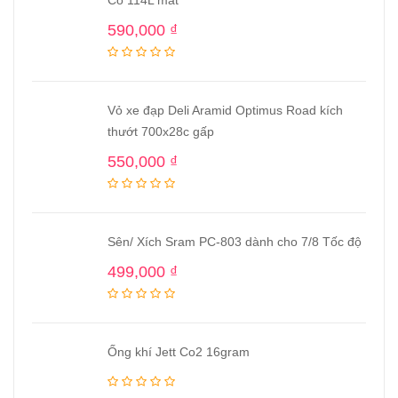
Có 114L mắt
590,000
₫
Vỏ xe đạp Deli Aramid Optimus Road kích
thướt 700x28c gấp
550,000
₫
Sên/ Xích Sram PC-803 dành cho 7/8 Tốc độ
499,000
₫
Ống khí Jett Co2 16gram