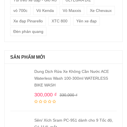
Túi treo xe đạp - Giỏ Rổ
ULTEGRA DI2
vỏ 700c
Vỏ Kenda
Vỏ Maxxis
Xe Chevaux
Xe đạp Pinarello
XTC 800
Yên xe đạp
Đèn phản quang
SẢN PHẨM MỚI
Dung Dịch Rửa Xe Không Cần Nước ACE
Waterless Wash 100-300ml WATERLESS
BIKE WASH
300,000
₫
330,000
₫
Sên/ Xích Sram PC-951 dành cho 9 Tốc độ,