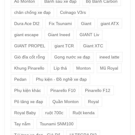
Aó Monton
Bánh sau xe đạp
Bộ Bánh Carbon
chân chống xe đạp
Colnago V3rs
Dura Ace DI2
Fix Tsunami
Giant
giant ATX
giant escape
Giant Ineed
GIANT Liv
GIANT PROPEL
giant TCR
Giant XTC
Giò đĩa cốt rỗng
Gọng nước xe đạp
ineed latte
Khung Pinarello
Líp thả
Monton
Mũ Royal
Pedan
Phụ kiện - Đồ nghề xe đạp
Phụ kiện khác
Pinarello F10
Pinarello F12
Pô tăng xe đạp
Quần Monton
Royal
Royal Baby
ruột 700c
Ruột kenda
Tay nắm
Tsunami SNM100