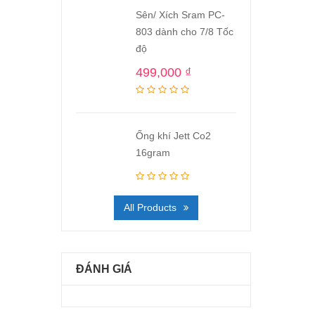
Sên/ Xích Sram PC-
803 dành cho 7/8 Tốc
độ
499,000
₫
Ống khí Jett Co2
16gram
All Products
ĐÁNH GIÁ