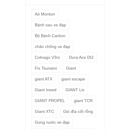
Aó Monton
Bánh sau xe đạp
Bộ Bánh Carbon
chân chống xe đạp
Colnago V3rs
Dura Ace DI2
Fix Tsunami
Giant
giant ATX
giant escape
Giant Ineed
GIANT Liv
GIANT PROPEL
giant TCR
Giant XTC
Giò đĩa cốt rỗng
Gọng nước xe đạp