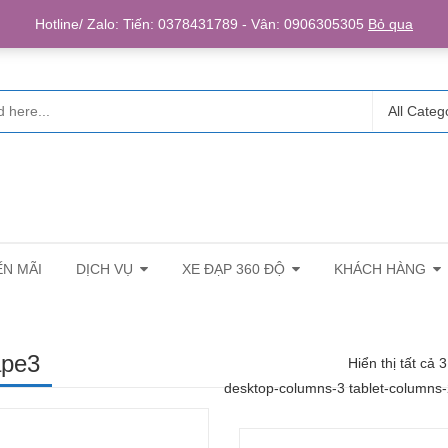
Login/R
Hotline/ Zalo: Tiến: 0378431789 - Vân: 0906305305
Bỏ qua
All Categ
N MÃI
DỊCH VỤ
XE ĐẠP 360 ĐỘ
KHÁCH HÀNG
ape3
Hiển thị tất cả 
desktop-columns-3 tablet-columns