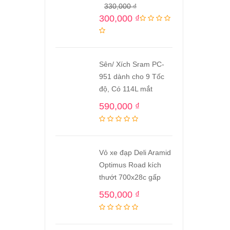
330,000
₫
300,000
₫
Sên/ Xích Sram PC-
951 dành cho 9 Tốc
độ, Có 114L mắt
590,000
₫
Vỏ xe đạp Deli Aramid
Optimus Road kích
thướt 700x28c gấp
550,000
₫