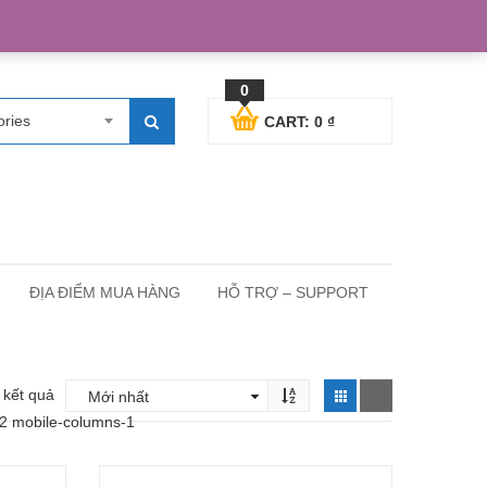
egister
Blog posts
Support
Cart
My Account
0
ories
CART:
0
₫
ĐỊA ĐIỂM MUA HÀNG
HỖ TRỢ – SUPPORT
3 kết quả
-2 mobile-columns-1