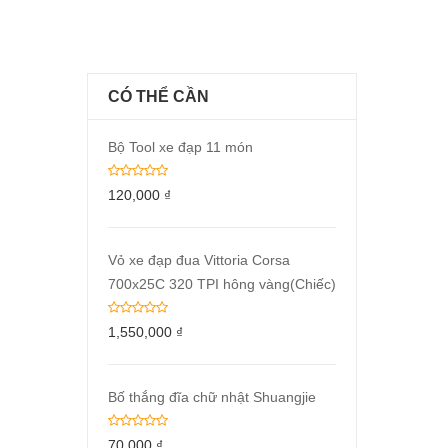
CÓ THỂ CẦN
Bộ Tool xe đạp 11 món
120,000
₫
Vỏ xe đạp đua Vittoria Corsa
700x25C 320 TPI hông vàng(Chiếc)
1,550,000
₫
Bố thắng đĩa chữ nhật Shuangjie
70,000
₫