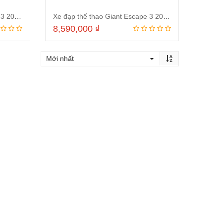
Xe đạp thể thao Giant Escape 3 2021 Blue Green
Xe đạp thể thao Giant Escape 3 2021 Moss Green (Xanh rêu)
8,590,000
₫
Đọc tiếp