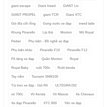
giant escape
Giant Ineed
GIANT Liv
GIANT PROPEL
giant TCR
Giant XTC
Giò đĩa cốt rỗng
Gọng nước xe đạp
ineed latte
Khung Pinarello
Líp thả
Monton
Mũ Royal
Pedan
Phụ kiện - Đồ nghề xe đạp
Phụ kiện khác
Pinarello F10
Pinarello F12
Pô tăng xe đạp
Quần Monton
Royal
Royal Baby
ruột 700c
Ruột kenda
Tay nắm
Tsunami SNM100
Túi treo xe đạp - Giỏ Rổ
ULTEGRA DI2
vỏ 700c
Vỏ Kenda
Vỏ Maxxis
Xe Chevaux
Xe đạp Pinarello
XTC 800
Yên xe đạp