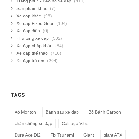
Trang phục - Bảo hộ xe đạp
(419)
Sản phẩm khác
(7)
Xe đạp khác
(98)
Xe đạp Fixed Gear
(104)
Xe đạp điện
(0)
Phụ tùng xe đạp
(902)
Xe đạp nhập khẩu
(84)
Xe đạp thể thao
(716)
Xe đạp trẻ em
(204)
TAGS
Aó Monton
Bánh sau xe đạp
Bộ Bánh Carbon
chân chống xe đạp
Colnago V3rs
Dura Ace DI2
Fix Tsunami
Giant
giant ATX