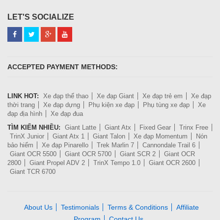
LET'S SOCIALIZE
ACCEPTED PAYMENT METHODS:
LINK HOT:
Xe đạp thể thao
Xe đạp Giant
Xe đạp trẻ em
Xe đạp
thời trang
Xe đạp dựng
Phụ kiện xe đạp
Phụ tùng xe đạp
Xe
đạp địa hình
Xe đạp đua
TÌM KIẾM NHIỀU:
Giant Latte
Giant Atx
Fixed Gear
Trinx Free
TrinX Junior
Giant Atx 1
Giant Talon
Xe đạp Momentum
Nón
bảo hiểm
Xe đạp Pinarello
Trek Marlin 7
Cannondale Trail 6
Giant OCR 5500
Giant OCR 5700
Giant SCR 2
Giant OCR
2800
Giant Propel ADV 2
TrinX Tempo 1.0
Giant OCR 2600
Giant TCR 6700
About Us
Testimonials
Terms & Conditions
Affiliate
Program
Contact Us