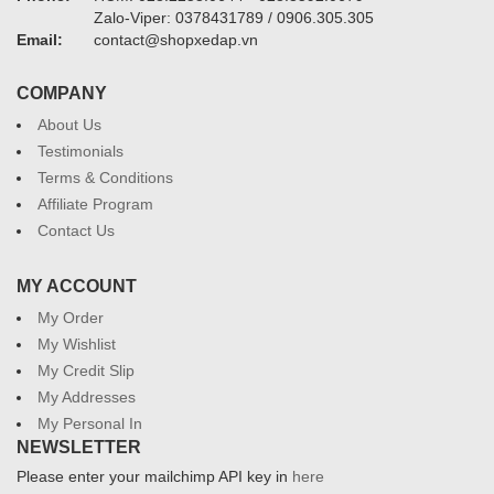
Zalo-Viper: 0378431789 / 0906.305.305
Email:
contact@shopxedap.vn
COMPANY
About Us
Testimonials
Terms & Conditions
Affiliate Program
Contact Us
MY ACCOUNT
My Order
My Wishlist
My Credit Slip
My Addresses
My Personal In
NEWSLETTER
Please enter your mailchimp API key in
here