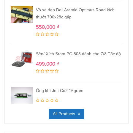
Vỏ xe đạp Deli Aramid Optimus Road kích
thướt 700x28c gấp
550,000
₫
Sên/ Xích Sram PC-803 dành cho 7/8 Tốc độ
499,000
₫
Ống khí Jett Co2 16gram
All Products