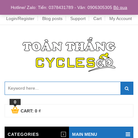
Home
Hotline/ Zalo: Tiến: 0378431789 - Vân: 0906305305
Bỏ qua
Login/Register
Blog posts
Support
Cart
My Account
0
CART:
0
₫
CATEGORIES
MAIN MENU