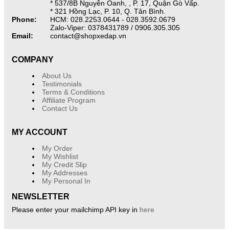
* 537/8B Nguyễn Oanh, , P. 17, Quận Gò Vấp.
* 321 Hồng Lạc, P. 10, Q. Tân Bình.
Phone:
HCM: 028.2253.0644 - 028.3592.0679
Zalo-Viper: 0378431789 / 0906.305.305
Email:
contact@shopxedap.vn
COMPANY
About Us
Testimonials
Terms & Conditions
Affiliate Program
Contact Us
MY ACCOUNT
My Order
My Wishlist
My Credit Slip
My Addresses
My Personal In
NEWSLETTER
Please enter your mailchimp API key in
here