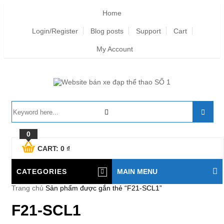
Home
Login/Register
Blog posts
Support
Cart
My Account
0
CART:
0
₫
CATEGORIES
MAIN MENU
Trang chủ
Sản phẩm được gắn thẻ “F21-SCL1”
F21-SCL1