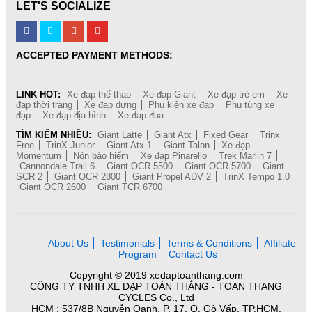
LET'S SOCIALIZE
ACCEPTED PAYMENT METHODS:
LINK HOT:
Xe đạp thể thao
Xe đạp Giant
Xe đạp trẻ em
Xe
đạp thời trang
Xe đạp dựng
Phụ kiện xe đạp
Phụ tùng xe
đạp
Xe đạp địa hình
Xe đạp đua
TÌM KIẾM NHIỀU:
Giant Latte
Giant Atx
Fixed Gear
Trinx
Free
TrinX Junior
Giant Atx 1
Giant Talon
Xe đạp
Momentum
Nón bảo hiểm
Xe đạp Pinarello
Trek Marlin 7
Cannondale Trail 6
Giant OCR 5500
Giant OCR 5700
Giant
SCR 2
Giant OCR 2800
Giant Propel ADV 2
TrinX Tempo 1.0
Giant OCR 2600
Giant TCR 6700
About Us
Testimonials
Terms & Conditions
Affiliate
Program
Contact Us
Copyright © 2019 xedaptoanthang.com
CÔNG TY TNHH XE ĐẠP TOÀN THẮNG - TOAN THANG
CYCLES Co., Ltd
HCM : 537/8B Nguyễn Oanh, P. 17, Q. Gò Vấp, TP.HCM.