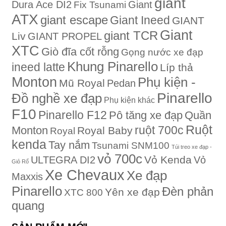
giant
Dura Ace DI2
Giant
Fix Tsunami
ATX
giant escape
Giant Ineed
GIANT
Giant
giant TCR
Liv
GIANT PROPEL
XTC
Giò đĩa cốt rỗng
Gọng nước xe đạp
Khung Pinarello
ineed latte
Líp thả
Monton
Phụ kiện -
Mũ Royal
Pedan
Pinarello
Đồ nghề xe đạp
Phụ kiện khác
F10
Pinarello F12
Quần
Pô tăng xe đạp
Ruột
Monton
ruột 700c
Royal Baby
Royal
kenda
Tay nắm
Tsunami SNM100
Túi treo xe đạp -
vỏ 700c
Vỏ Kenda
ULTEGRA DI2
Vỏ
Giỏ Rổ
Xe Chevaux
Xe đạp
Maxxis
Pinarello
Đèn phản
Yên xe đạp
XTC 800
quang