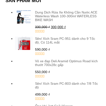
SẢN PHẨM MỚI
Dung Dịch Rửa Xe Không Cần Nước ACE
Waterless Wash 100-300ml WATERLESS
BIKE WASH
330,000
₫
300,000
₫
Sên/ Xích Sram PC-951 dành cho 9 Tốc
độ, Có 114L mắt
590,000
₫
Vỏ xe đạp Deli Aramid Optimus Road kích
thướt 700x28c gấp
550,000
₫
Sên/ Xích Sram PC-803 dành cho 7/8 Tốc
độ
499,000
₫