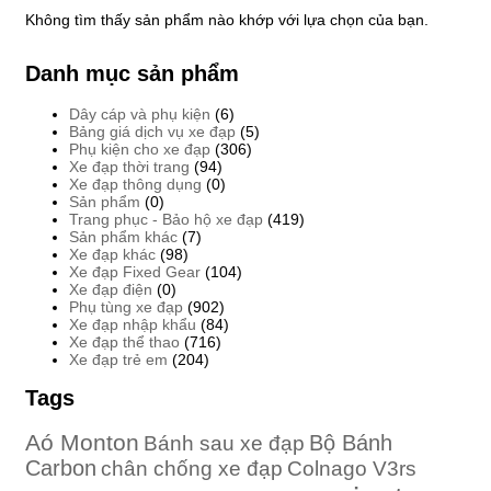
Không tìm thấy sản phẩm nào khớp với lựa chọn của bạn.
Danh mục sản phẩm
Dây cáp và phụ kiện
(6)
Bảng giá dịch vụ xe đạp
(5)
Phụ kiện cho xe đạp
(306)
Xe đạp thời trang
(94)
Xe đạp thông dụng
(0)
Sản phẩm
(0)
Trang phục - Bảo hộ xe đạp
(419)
Sản phẩm khác
(7)
Xe đạp khác
(98)
Xe đạp Fixed Gear
(104)
Xe đạp điện
(0)
Phụ tùng xe đạp
(902)
Xe đạp nhập khẩu
(84)
Xe đạp thể thao
(716)
Xe đạp trẻ em
(204)
Tags
Aó Monton
Bộ Bánh
Bánh sau xe đạp
Carbon
chân chống xe đạp
Colnago V3rs