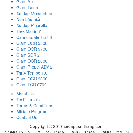
Giant Atx 1
Giant Talon
Xe đạp Momentum
Nón bảo hiểm
Xe đạp Pinarello
Trek Marlin 7
Cannondale Trail 6
Giant OCR 5500
Giant OCR 5700
Giant SCR 2
Giant OCR 2800
Giant Propel ADV 2
TrinX Tempo 1.0
Giant OCR 2600
Giant TCR 6700
About Us
Testimonials
Terms & Conditions
Affiliate Program
Contact Us
Copyright © 2019 xedaptoanthang.com
CÔNG TY TNHH XE ĐẠP TOÀN THẮNG - TOAN THANG CYCLES