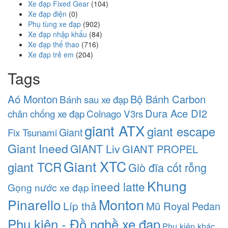
Xe đạp Fixed Gear
(104)
Xe đạp điện
(0)
Phụ tùng xe đạp
(902)
Xe đạp nhập khẩu
(84)
Xe đạp thể thao
(716)
Xe đạp trẻ em
(204)
Tags
Aó Monton
Bộ Bánh Carbon
Bánh sau xe đạp
Dura Ace DI2
chân chống xe đạp
Colnago V3rs
giant ATX
giant escape
Giant
Fix Tsunami
Giant Ineed
GIANT Liv
GIANT PROPEL
Giant XTC
giant TCR
Giò đĩa cốt rỗng
Khung
ineed latte
Gọng nước xe đạp
Monton
Pinarello
Líp thả
Mũ Royal
Pedan
Phụ kiện - Đồ nghề xe đạp
Phụ kiện khác