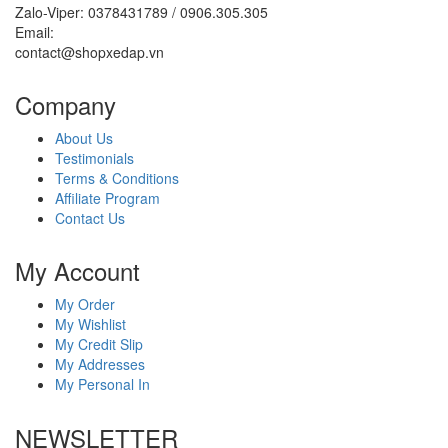
Zalo-Viper: 0378431789 / 0906.305.305
Email:
contact@shopxedap.vn
Company
About Us
Testimonials
Terms & Conditions
Affiliate Program
Contact Us
My Account
My Order
My Wishlist
My Credit Slip
My Addresses
My Personal In
NEWSLETTER