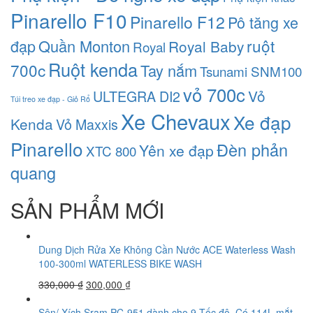
Pinarello F10
Pinarello F12
Pô tăng xe
ruột
đạp
Quần Monton
Royal Baby
Royal
Ruột kenda
700c
Tay nắm
Tsunami SNM100
vỏ 700c
Vỏ
ULTEGRA DI2
Túi treo xe đạp - Giỏ Rổ
Xe Chevaux
Xe đạp
Kenda
Vỏ Maxxis
Pinarello
Đèn phản
Yên xe đạp
XTC 800
quang
SẢN PHẨM MỚI
Dung Dịch Rửa Xe Không Cần Nước ACE Waterless Wash
100-300ml WATERLESS BIKE WASH
330,000
₫
300,000
₫
Sên/ Xích Sram PC-951 dành cho 9 Tốc độ, Có 114L mắt