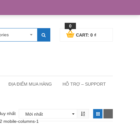
egister
Blog posts
Support
Cart
My Account
0
ories
CART:
0
₫
ĐỊA ĐIỂM MUA HÀNG
HỖ TRỢ – SUPPORT
duy nhất
-2 mobile-columns-1