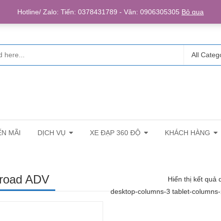
Login/R
Hotline/ Zalo: Tiến: 0378431789 - Vân: 0906305305
Bỏ qua
All Categ
N MÃI
DỊCH VỤ
XE ĐẠP 360 ĐỘ
KHÁCH HÀNG
troad ADV
Hiển thị kết quả 
desktop-columns-3 tablet-columns