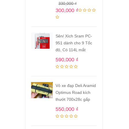
330,000
₫
300,000
₫
Sên/ Xích Sram PC-
951 dành cho 9 Tốc
độ, Có 114L mắt
590,000
₫
Vỏ xe đạp Deli Aramid
Optimus Road kích
thướt 700x28c gấp
550,000
₫