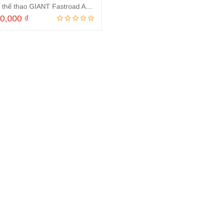
Xe đạp thể thao GIANT Fastroad Advanced 1 2024
90,000
₫
Thêm vào giỏ hàng