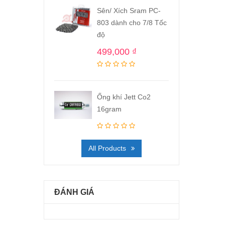
Sên/ Xích Sram PC-
803 dành cho 7/8 Tốc
độ
499,000
₫
Ống khí Jett Co2
16gram
All Products
ĐÁNH GIÁ