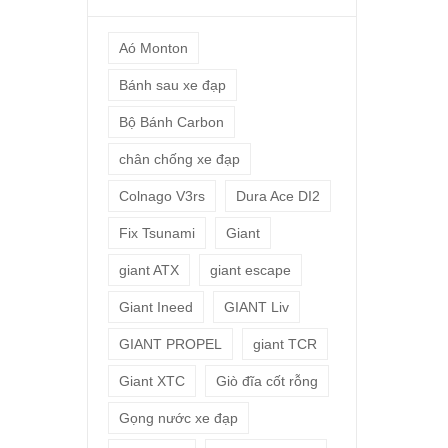
Aó Monton
Bánh sau xe đạp
Bộ Bánh Carbon
chân chống xe đạp
Colnago V3rs
Dura Ace DI2
Fix Tsunami
Giant
giant ATX
giant escape
Giant Ineed
GIANT Liv
GIANT PROPEL
giant TCR
Giant XTC
Giò đĩa cốt rỗng
Gọng nước xe đạp